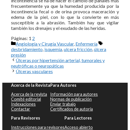
incontinencia se ha de hacer el cambio de pañales más
frecuentemente ya que la humedad producida por la
incontinencia fecal o de orina provoca maceración y
edema de la piel, con lo que la convierte en más
susceptible a la abrasión. También hay que vigilar
también los drenajes y el exudado de las heridas.
Páginas:
1
2
Categorías
Etiquetas
Angiología y Cirugía Vascular
,
Enfermería
desbridamiento
,
isquemia
,
ulcera fricción
,
úlcera
presión
Úlceras por hipertensión arterial, tumorales y
neutróficas o neuropáticas
Úlceras vasculares
Acerca de la Revista
Para Autores
Acerca de la revista
Información para autores
Comité editorial
Normas de publicación
Indexaciones
Enviar trabajo
Contactar
Certificados de autoría
Para Revisores
Para Lectores
Instrucciones para revisores
Acceso abierto