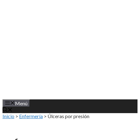
Saltar
al
contenido
Menú
Inicio
>
Enfermería
>
Úlceras por presión