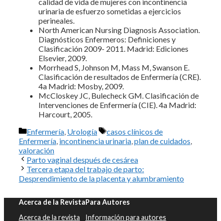
calidad de vida de mujeres con incontinencia
urinaria de esfuerzo sometidas a ejercicios
perineales.
North American Nursing Diagnosis Association.
Diagnósticos Enfermeros: Definiciones y
Clasificación 2009- 2011. Madrid: Ediciones
Elsevier, 2009.
Morrhead S, Johnson M, Mass M, Swanson E.
Clasificación de resultados de Enfermería (CRE).
4a Madrid: Mosby, 2009.
McCloskey JC, Bulecheck GM. Clasificación de
Intervenciones de Enfermería (CIE). 4a Madrid:
Harcourt, 2005.
Categorías
Etiquetas
Enfermería
,
Urología
casos clínicos de
Enfermería
,
incontinencia urinaria
,
plan de cuidados
,
valoración
Parto vaginal después de cesárea
Tercera etapa del trabajo de parto:
Desprendimiento de la placenta y alumbramiento
Acerca de la Revista
Para Autores
Acerca de la revista
Información para autores