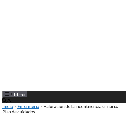
Saltar
al
contenido
Menú
Inicio
>
Enfermería
>
Valoración de la incontinencia urinaria.
Plan de cuidados