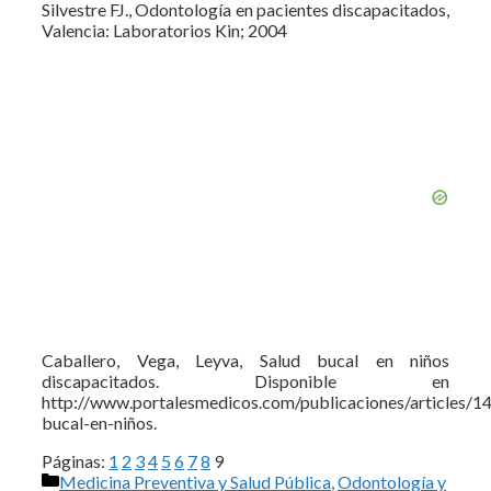
Silvestre FJ., Odontología en pacientes discapacitados,
Valencia: Laboratorios Kin; 2004
Caballero, Vega, Leyva, Salud bucal en niños
discapacitados. Disponible en
http://www.portalesmedicos.com/publicaciones/articles/1
bucal-en-niños.
Páginas:
1
2
3
4
5
6
7
8
9
Categorías
Medicina Preventiva y Salud Pública
,
Odontología y