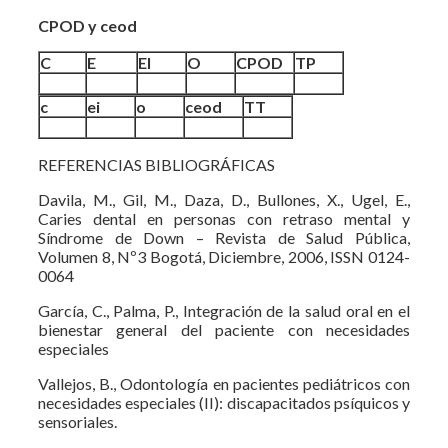
CPOD y ceod
C
E
EI
O
CPOD
TP
c
ei
o
ceod
TT
REFERENCIAS BIBLIOGRÁFICAS
Davila, M., Gil, M., Daza, D., Bullones, X., Ugel, E.,
Caries dental en personas con retraso mental y
Síndrome de Down – Revista de Salud Pública,
Volumen 8, Nº3 Bogotá, Diciembre, 2006, ISSN 0124-
0064
García, C., Palma, P., Integración de la salud oral en el
bienestar general del paciente con necesidades
especiales
Vallejos, B., Odontología en pacientes pediátricos con
necesidades especiales (II): discapacitados psíquicos y
sensoriales.