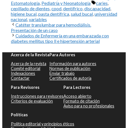
Etiquetas
Estomatología
,
Pediatría y Neonatología
caries
,
cepillado de dientes
,
cpod
,
dentífrico
,
discapacidad
,
higiene bucal
,
pasta dentífrica
,
salud bucal
,
universidad
nacional
,
variables
Catéter translumbar para hemodiálisis.
Presentación de un caso
Cuidados de Enfermería en una embarazada con
diabetes mellitus tipo ll e hipertensión arterial
Acerca de la Revista
Para Autores
Acerca de la revista
Información para autores
Comité editorial
Normas de publicación
Indexaciones
Enviar trabajo
Contactar
Certificados de autoría
Para Revisores
Para Lectores
Instrucciones para revisores
Acceso abierto
Criterios de evaluación
Formato de citación
Aviso para no profesionales
Políticas
Política editorial y principios éticos