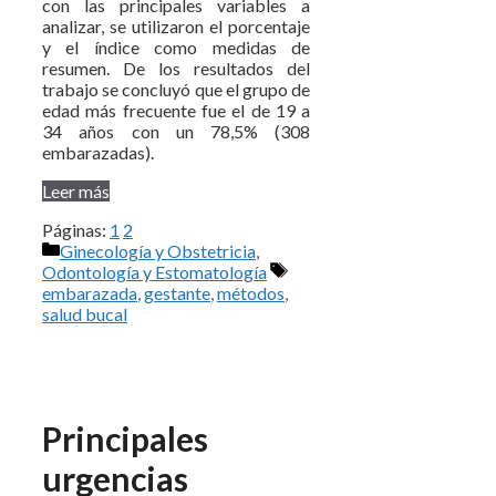
con las principales variables a
analizar, se utilizaron el porcentaje
y el índice como medidas de
resumen. De los resultados del
trabajo se concluyó que el grupo de
edad más frecuente fue el de 19 a
34 años con un 78,5% (308
embarazadas).
Leer más
Páginas:
1
2
Categorías
Ginecología y Obstetricia
,
Etiquetas
Odontología y Estomatología
embarazada
,
gestante
,
métodos
,
salud bucal
Principales
urgencias