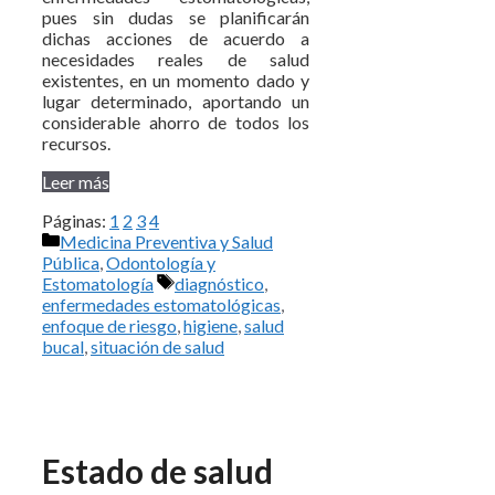
pues sin dudas se planificarán
dichas acciones de acuerdo a
necesidades reales de salud
existentes, en un momento dado y
lugar determinado, aportando un
considerable ahorro de todos los
recursos.
Leer más
Páginas:
1
2
3
4
Categorías
Medicina Preventiva y Salud
Pública
,
Odontología y
Etiquetas
Estomatología
diagnóstico
,
enfermedades estomatológicas
,
enfoque de riesgo
,
higiene
,
salud
bucal
,
situación de salud
Estado de salud