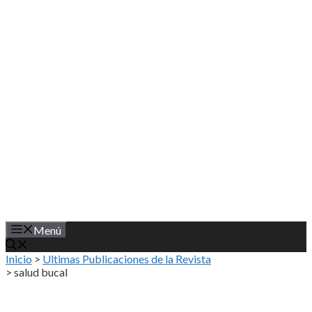
Saltar
al
contenido
Menú
Inicio
>
Ultimas Publicaciones de la Revista
>
salud bucal