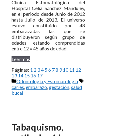
Clínica Estomatológica del
Hospital Celia Sánchez Manduley,
en el periodo desde Junio de 2012
hasta Julio de 2013. El universo
estuvo constituido por 48
embarazadas las que se
distribuyeron según grupo de
edades, estando comprendidas
entre 12 y 45 años de edad.
Leer más
Páginas:
1
2
3
4
5
6
7
8
9
10
11
12
13
14
15
16
17
Categorías
Etiquetas
Odontología y Estomatología
caries
,
embarazo
,
gestación
,
salud
bucal
Tabaquismo,