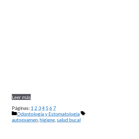
Leer más
Páginas:
1
2
3
4
5
6
7
Categorías
Etiquetas
Odontología y Estomatología
autoexamen
,
higiene
,
salud bucal