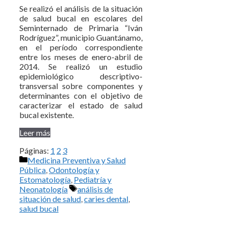
Se realizó el análisis de la situación
de salud bucal en escolares del
Seminternado de Primaria “Iván
Rodríguez”, municipio Guantánamo,
en el período correspondiente
entre los meses de enero-abril de
2014. Se realizó un estudio
epidemiológico descriptivo-
transversal sobre componentes y
determinantes con el objetivo de
caracterizar el estado de salud
bucal existente.
Leer más
Páginas:
1
2
3
Categorías
Medicina Preventiva y Salud
Pública
,
Odontología y
Estomatología
,
Pediatría y
Etiquetas
Neonatología
análisis de
situación de salud
,
caries dental
,
salud bucal