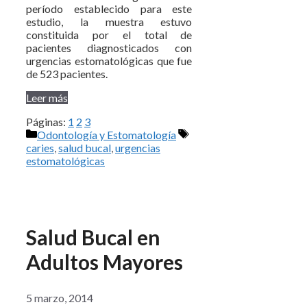
período establecido para este
estudio, la muestra estuvo
constituida por el total de
pacientes diagnosticados con
urgencias estomatológicas que fue
de 523 pacientes.
Leer más
Páginas:
1
2
3
Categorías
Etiquetas
Odontología y Estomatología
caries
,
salud bucal
,
urgencias
estomatológicas
Salud Bucal en
Adultos Mayores
5 marzo, 2014