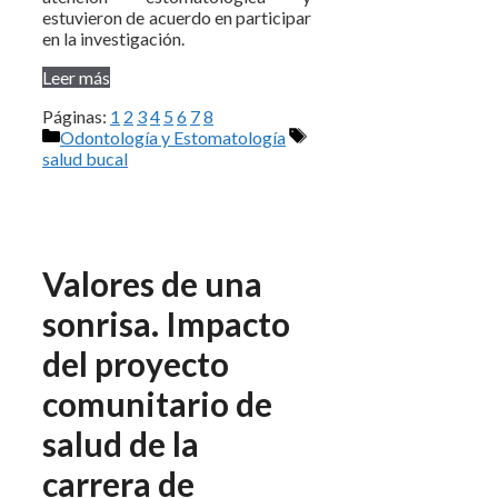
estuvieron de acuerdo en participar
en la investigación.
Leer más
Páginas:
1
2
3
4
5
6
7
8
Categorías
Etiquetas
Odontología y Estomatología
salud bucal
Valores de una
sonrisa. Impacto
del proyecto
comunitario de
salud de la
carrera de