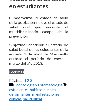
en estudiantes
Fundamento:
el estado de salud
de la población incluye el estado de
salud oral que necesita el
multidisciplinario campo de la
prevención.
Objetivo:
describir el estado de
salud bucal de los estudiantes de la
escuela 4 de abril de Manzanillo
durante el período de enero –
marzo del año 2013.
Leer más
Páginas:
1
2
3
Categorías
Etiquetas
Odontología y Estomatología
estudiantes
,
hábitos bucales
deformantes
,
manifestaciones
clínicas
,
salud bucal