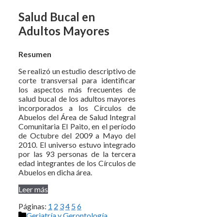
Salud Bucal en
Adultos Mayores
Resumen
Se realizó un estudio descriptivo de
corte transversal para identificar
los aspectos más frecuentes de
salud bucal de los adultos mayores
incorporados a los Círculos de
Abuelos del Área de Salud Integral
Comunitaria El Paito, en el período
de Octubre del 2009 a Mayo del
2010. El universo estuvo integrado
por las 93 personas de la tercera
edad integrantes de los Círculos de
Abuelos en dicha área.
Leer más
Páginas:
1
2
3
4
5
6
Categorías
Geriatría y Gerontología
,