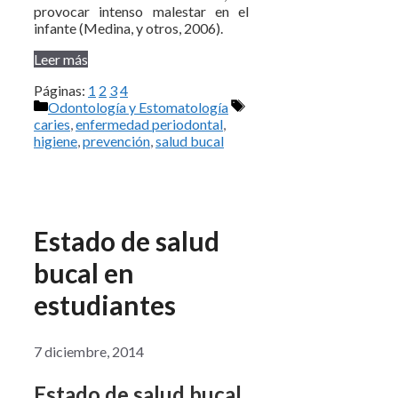
provocar intenso malestar en el
infante (Medina, y otros, 2006).
Leer más
Páginas:
1
2
3
4
Categorías
Etiquetas
Odontología y Estomatología
caries
,
enfermedad periodontal
,
higiene
,
prevención
,
salud bucal
Estado de salud
bucal en
estudiantes
7 diciembre, 2014
Estado de salud bucal