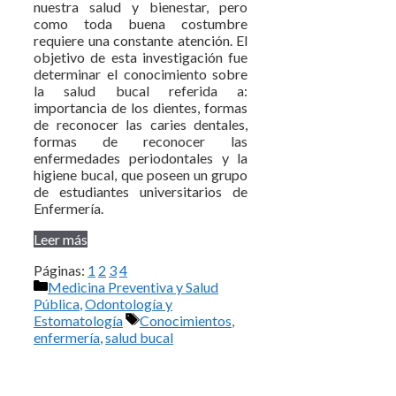
nuestra salud y bienestar, pero
como toda buena costumbre
requiere una constante atención. El
objetivo de esta investigación fue
determinar el conocimiento sobre
la salud bucal referida a:
importancia de los dientes, formas
de reconocer las caries dentales,
formas de reconocer las
enfermedades periodontales y la
higiene bucal, que poseen un grupo
de estudiantes universitarios de
Enfermería.
Leer más
Páginas:
1
2
3
4
Categorías
Medicina Preventiva y Salud
Pública
,
Odontología y
Etiquetas
Estomatología
Conocimientos
,
enfermería
,
salud bucal