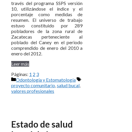
través del programa SSPS versión
10, utilizándose el índice y el
porcentaje como medidas de
resumen. El universo de trabajo
estuvo constituido por 289
pobladores de la zona rural de
Zacatecas perteneciente al
poblado del Caney en el periodo
comprendido de enero del 2010 a
enero del 2012.
Leer más
Páginas:
1
2
3
Categorías
Etiquetas
Odontología y Estomatología
proyecto comunitario
,
salud bucal
,
valores profesionales
Estado de salud