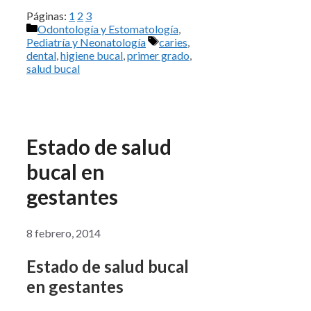
Páginas:
1
2
3
Categorías
Odontología y Estomatología
,
Etiquetas
Pediatría y Neonatología
caries
,
dental
,
higiene bucal
,
primer grado
,
salud bucal
Estado de salud
bucal en
gestantes
8 febrero, 2014
Estado de salud bucal
en gestantes