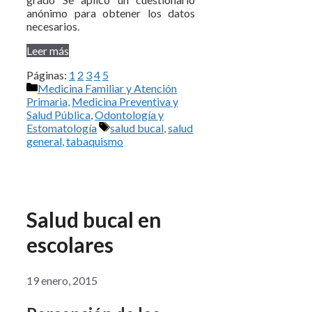
anónimo para obtener los datos
necesarios.
Leer más
Páginas:
1
2
3
4
5
Categorías
Medicina Familiar y Atención
Primaria
,
Medicina Preventiva y
Salud Pública
,
Odontología y
Etiquetas
Estomatología
salud bucal
,
salud
general
,
tabaquismo
Salud bucal en
escolares
19 enero, 2015