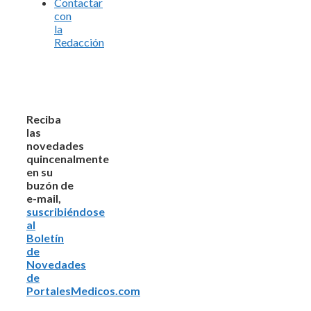
Contactar
con
la
Redacción
Reciba
las
novedades
quincenalmente
en su
buzón de
e-mail,
suscribiéndose
al
Boletín
de
Novedades
de
PortalesMedicos.com