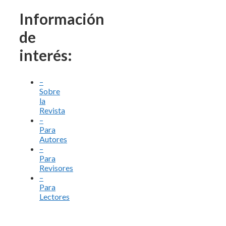
Información
de
interés:
–
Sobre
la
Revista
–
Para
Autores
–
Para
Revisores
–
Para
Lectores