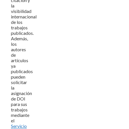
citación y
la
visibilidad
internacional
de los
trabajos
publicados.
Además,
los
autores
de
artículos
ya
publicados
pueden
solicitar
la
asignación
de DOI
para sus
trabajos
mediante
el
Servicio