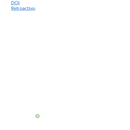
DOI
Retroactivo
.