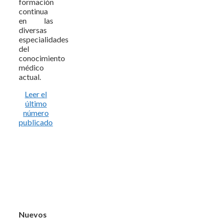
formación
continua
en las
diversas
especialidades
del
conocimiento
médico
actual.
Leer el
último
número
publicado
Nuevos