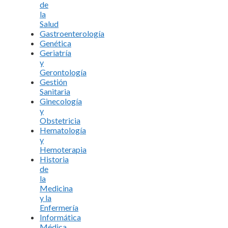
de
la
Salud
Gastroenterología
Genética
Geriatría
y
Gerontología
Gestión
Sanitaria
Ginecología
y
Obstetricia
Hematología
y
Hemoterapia
Historia
de
la
Medicina
y la
Enfermería
Informática
Médica