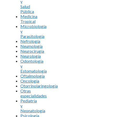
y
Salud
Pública
Medicina
Tropical
Microbiología
y
Parasitología
Nefrología
Neumología
Neurocirugía
Neurología
Odontología
y
Estomatología
Oftalmología
Oncología
Otorrinolaringología
Otras
especialidades
Pediatría
y
Neonatología
Psicología