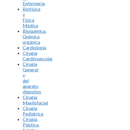
Enfermería
Biofísica
y
Física
Médica
Bioquímica.
Química
orgánica
Cardiología
Cirugía
Cardiovascular
Cirugía
General
y
del
aparato
digestivo
Cirugía
Maxilofacial
Cirugía
Pediátrica
Cirugía
Plástica,