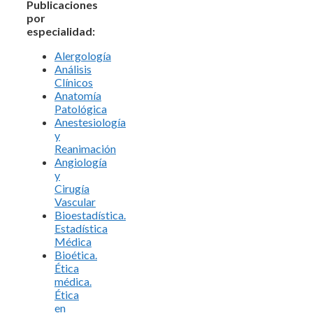
Publicaciones
por
especialidad:
Alergología
Análisis
Clínicos
Anatomía
Patológica
Anestesiología
y
Reanimación
Angiología
y
Cirugía
Vascular
Bioestadística.
Estadística
Médica
Bioética.
Ética
médica.
Ética
en