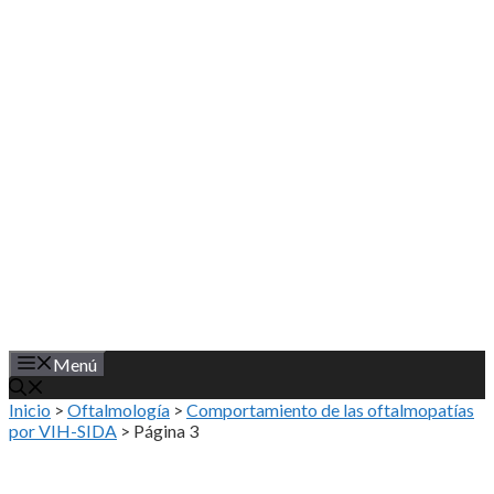
Saltar
al
contenido
Menú
Inicio
>
Oftalmología
>
Comportamiento de las oftalmopatías
por VIH-SIDA
>
Página 3