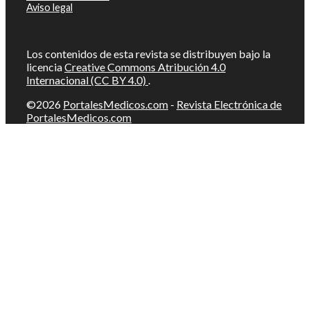
Aviso legal
Los contenidos de esta revista se distribuyen bajo la
licencia
Creative Commons Atribución 4.0
Internacional (CC BY 4.0)
.
©2026
PortalesMedicos.com
-
Revista Electrónica de
PortalesMedicos.com