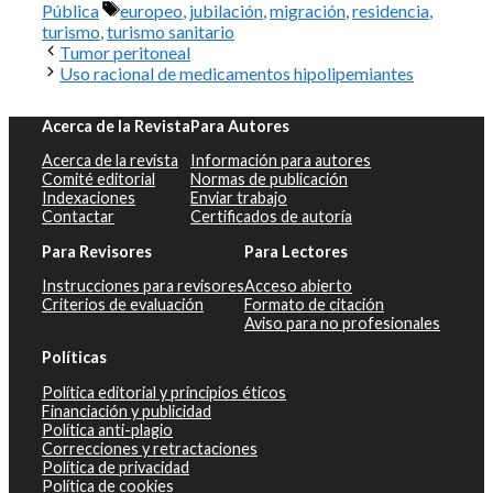
Etiquetas
Pública
europeo
,
jubilación
,
migración
,
residencia
,
turismo
,
turismo sanitario
Tumor peritoneal
Uso racional de medicamentos hipolipemiantes
Acerca de la Revista
Para Autores
Acerca de la revista
Información para autores
Comité editorial
Normas de publicación
Indexaciones
Enviar trabajo
Contactar
Certificados de autoría
Para Revisores
Para Lectores
Instrucciones para revisores
Acceso abierto
Criterios de evaluación
Formato de citación
Aviso para no profesionales
Políticas
Política editorial y principios éticos
Financiación y publicidad
Política anti-plagio
Correcciones y retractaciones
Política de privacidad
Política de cookies