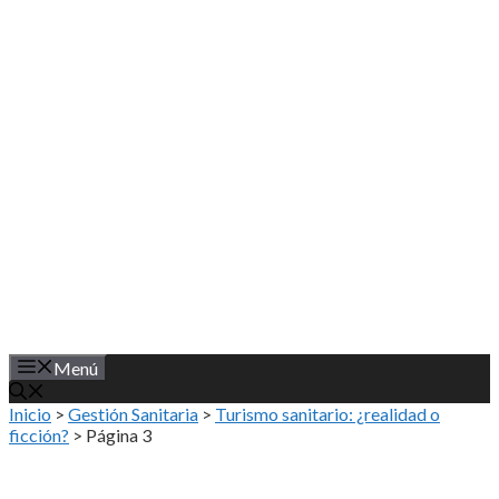
Saltar
al
contenido
Menú
Inicio
>
Gestión Sanitaria
>
Turismo sanitario: ¿realidad o
ficción?
>
Página 3