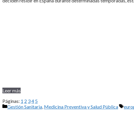
deciden residir en España durante determinadas temporadas, está
Leer más
Páginas:
1
2
3
4
5
Categorías
Etiq
Gestión Sanitaria
,
Medicina Preventiva y Salud Pública
euro