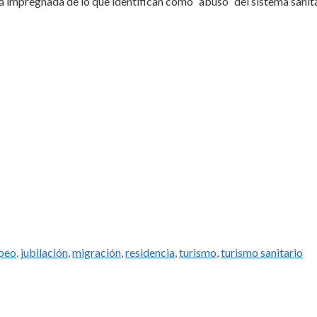
 impregnada de lo que identifican como “abuso” del sistema sanita
uetas
peo
,
jubilación
,
migración
,
residencia
,
turismo
,
turismo sanitario