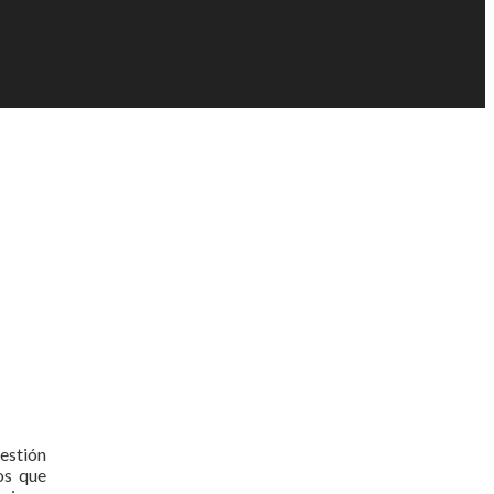
uestión
os que