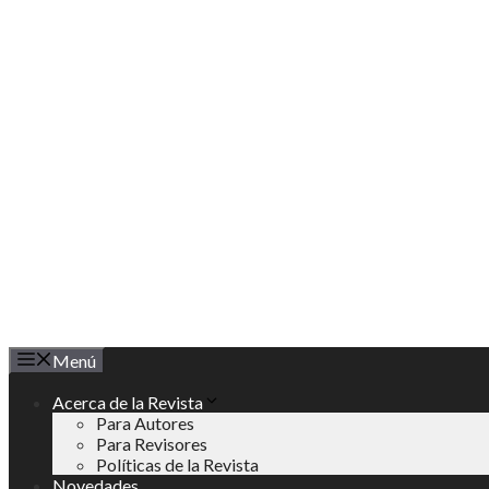
Saltar
al
contenido
Menú
Acerca de la Revista
Para Autores
Para Revisores
Políticas de la Revista
Novedades