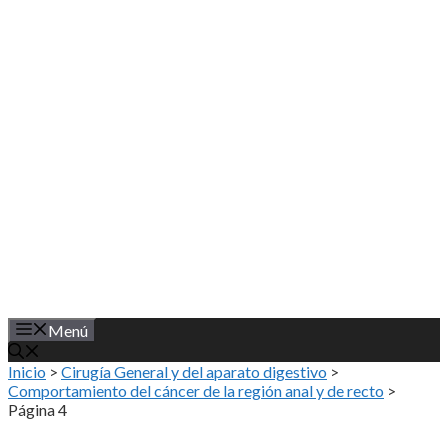
Saltar
al
contenido
Menú
Inicio
>
Cirugía General y del aparato digestivo
>
Comportamiento del cáncer de la región anal y de recto
>
Página 4