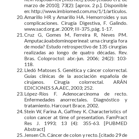
marzo de 2010]; 73(2): [aprox. 2 p.]. Disponible
en: http://www.imbiomed.com.mx/1/1/articulos.
Amarillo HR y Amarillo HA. Hemorroides y sus
complicaciones. Cirugía Digestiva, F. Galindo.
www.sacd.org.ar. 2009; III-375, pág. 1-17.
Cruz G, Gomes M, Ferreira R, Neves PM.
Amputacáoabdominoperineal: urna cirurgia fora
de moda? Estudo retrospectivo de 135 cirurgias
realizadas ao longo de quatro décadas. Rev.
Bras. Coloproctol: abr.-jun. 2006; 24(2): 103-
118.
Lledó Matoses S. Genética y cáncer colorrectal.
Guías clínicas de la asociación española de
cirujanos. Cirugía colorrectal. ARÁN
EDICIONES S.A.AEC, 2003; 252.
López-Ríos F. Adenocarcinoma de recto.
Enfermedades anorrectales. Diagnóstico y
tratamiento. Harcourt Brace. 2002.
Stein W, Farina A, Gaffney K. Characteristics of
colon cancer at time of presentation. FamPract
Res J. 1993; 13 (4): 355-63. [PUBMED
Abstract]
Jensen Ch. Cáncer de colon y recto. [citado 29 de