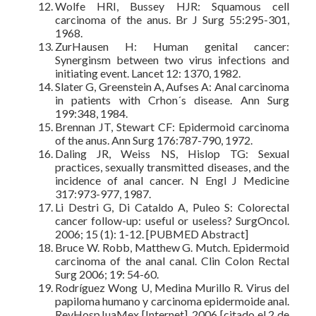
Wolfe HRI, Bussey HJR: Squamous cell
carcinoma of the anus. Br J Surg 55:295-301,
1968.
ZurHausen H: Human genital cancer:
Synerginsm between two virus infections and
initiating event. Lancet 12: 1370, 1982.
Slater G, Greenstein A, Aufses A: Anal carcinoma
in patients with Crhon´s disease. Ann Surg
199:348, 1984.
Brennan JT, Stewart CF: Epidermoid carcinoma
of the anus. Ann Surg 176:787-790, 1972.
Daling JR, Weiss NS, Hislop TG: Sexual
practices, sexually transmitted diseases, and the
incidence of anal cancer. N Engl J Medicine
317:973-977, 1987.
Li Destri G, Di Cataldo A, Puleo S: Colorectal
cancer follow-up: useful or useless? SurgOncol.
2006; 15 (1): 1-12. [PUBMED Abstract]
Bruce W. Robb, Matthew G. Mutch. Epidermoid
carcinoma of the anal canal. Clin Colon Rectal
Surg 2006; 19: 54-60.
Rodríguez Wong U, Medina Murillo R. Virus del
papiloma humano y carcinoma epidermoide anal.
RevHospJuaMex [Internet]. 2006 [citado el 2 de