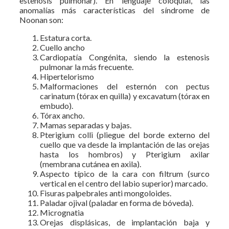
estenosis pulmonar). En lenguaje coloquial, las
anomalías más características del síndrome de
Noonan son:
Estatura corta.
Cuello ancho
Cardiopatía Congénita, siendo la estenosis
pulmonar la más frecuente.
Hipertelorismo
Malformaciones del esternón con pectus
carinatum (tórax en quilla) y excavatum (tórax en
embudo).
Tórax ancho.
Mamas separadas y bajas.
Pterigium colli (pliegue del borde externo del
cuello que va desde la implantación de las orejas
hasta los hombros) y Pterigium axilar
(membrana cutánea en axila).
Aspecto típico de la cara con filtrum (surco
vertical en el centro del labio superior) marcado.
Fisuras palpebrales anti mongoloides.
Paladar ojival (paladar en forma de bóveda).
Micrognatia
Orejas displásicas, de implantación baja y