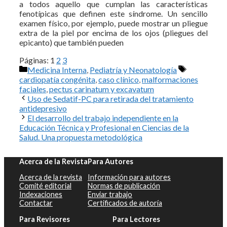
a todos aquello que cumplan las características
fenotípicas que definen este síndrome. Un sencillo
examen físico, por ejemplo, puede mostrar un pliegue
extra de la piel por encima de los ojos (pliegues del
epicanto) que también pueden
Páginas:
1
2
3
Categorías
Etiquetas
Medicina Interna
,
Pediatría y Neonatología
cardiopatía congénita
,
caso clínico
,
malformaciones
faciales
,
pectus carinatum y excavatum
Uso de Sedatif-PC para retirada del tratamiento
antidepresivo
El desarrollo del trabajo independiente en la
Educación Técnica y Profesional en Ciencias de la
Salud. Una propuesta metodológica
Acerca de la Revista
Para Autores
Acerca de la revista
Información para autores
Comité editorial
Normas de publicación
Indexaciones
Enviar trabajo
Contactar
Certificados de autoría
Para Revisores
Para Lectores