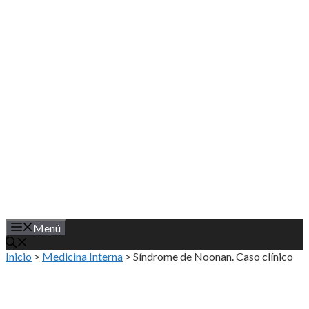
Saltar
al
contenido
Menú
Inicio
>
Medicina Interna
>
Síndrome de Noonan. Caso clínico