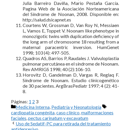
Julia Barreiro Daviña, Mario Pestaña García.
Pagina Web de la Asociación Norteamericana
del Síndrome de Noonan, 2008. Disponible en:
http://salud.dsicapnet.es
Courtens W, Grossman D, Van Roy N, Messiaen
L, Vamos E, Toppet V. Noonam like phenotype in
monozigotic twins with duplication deficiency of
the long arm of chromosome 18 resulting from a
maternal paracentric inversion. HumGenet
1998; 103 (4): 497-505.
Quadros AS, Barrios P, Raudales J. Valvuloplastia
pulmonar percutánea en el síndrome de Noonam.
Rev AMRIGS 1998; 40 (2):106-10.
Horovitz D, Gandelman D, Vargas R, Reglaq F.
Síndrome de Noonam. Estudio clínicogenético
de 30 pacientes. ArgBrasPediatr 1997; 4 (2): 41-
8.
Páginas:
1
2
3
Categorías
Etiquetas
Medicina Interna
,
Pediatría y Neonatología
cardiopatía congénita
,
caso clínico
,
malformaciones
faciales
,
pectus carinatum y excavatum
Uso de Sedatif-PC para retirada del tratamiento
antidepresivo