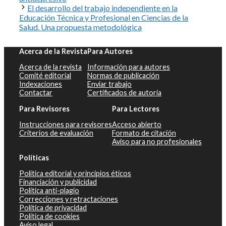
El desarrollo del trabajo independiente en la
Educación Técnica y Profesional en Ciencias de la
Salud. Una propuesta metodológica
Acerca de la Revista
Para Autores
Acerca de la revista
Información para autores
Comité editorial
Normas de publicación
Indexaciones
Enviar trabajo
Contactar
Certificados de autoría
Para Revisores
Para Lectores
Instrucciones para revisores
Acceso abierto
Criterios de evaluación
Formato de citación
Aviso para no profesionales
Políticas
Política editorial y principios éticos
Financiación y publicidad
Política anti-plagio
Correcciones y retractaciones
Política de privacidad
Política de cookies
Aviso legal