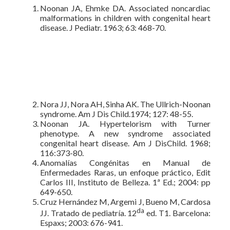
Noonan JA, Ehmke DA. Associated noncardiac
malformations in children with congenital heart
disease. J Pediatr. 1963; 63: 468-70.
Nora JJ, Nora AH, Sinha AK. The Ullrich-Noonan
syndrome. Am J Dis Child.1974; 127: 48-55.
Noonan JA. Hypertelorism with Turner
phenotype. A new syndrome associated
congenital heart disease. Am J DisChild. 1968;
116:373-80.
Anomalías Congénitas en Manual de
Enfermedades Raras, un enfoque práctico, Edit
Carlos III, Instituto de Belleza. 1ª Ed.; 2004: pp
649-650.
Cruz Hernández M, Argemi J, Bueno M, Cardosa
da
JJ. Tratado de pediatría. 12
ed. T1. Barcelona:
Espaxs; 2003: 676-941.