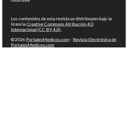
Los contenidos de esta revista se distribuyen bajo la
licencia
Creative Commons Atribución 4.0
Internacional (CC BY 4.0)
.
©2026
PortalesMedicos.com
-
Revista Electrónica de
PortalesMedicos.com