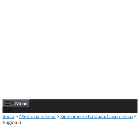
Saltar
al
contenido
Menú
Inicio
>
Medicina Interna
>
Síndrome de Noonan. Caso clínico
>
Página 3