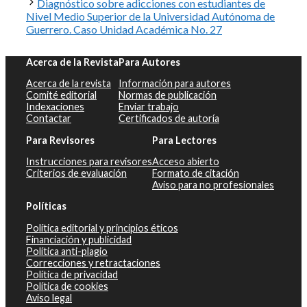
Diagnóstico sobre adicciones con estudiantes de
Nivel Medio Superior de la Universidad Autónoma de
Guerrero. Caso Unidad Académica No. 27
Acerca de la Revista
Para Autores
Acerca de la revista
Información para autores
Comité editorial
Normas de publicación
Indexaciones
Enviar trabajo
Contactar
Certificados de autoría
Para Revisores
Para Lectores
Instrucciones para revisores
Acceso abierto
Criterios de evaluación
Formato de citación
Aviso para no profesionales
Políticas
Política editorial y principios éticos
Financiación y publicidad
Política anti-plagio
Correcciones y retractaciones
Política de privacidad
Política de cookies
Aviso legal