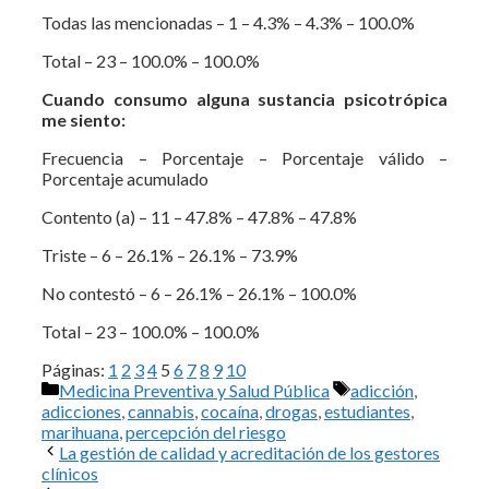
Todas las mencionadas – 1 – 4.3% – 4.3% – 100.0%
Total – 23 – 100.0% – 100.0%
Cuando consumo alguna sustancia psicotrópica
me siento:
Frecuencia – Porcentaje – Porcentaje válido –
Porcentaje acumulado
Contento (a) – 11 – 47.8% – 47.8% – 47.8%
Triste – 6 – 26.1% – 26.1% – 73.9%
No contestó – 6 – 26.1% – 26.1% – 100.0%
Total – 23 – 100.0% – 100.0%
Páginas:
1
2
3
4
5
6
7
8
9
10
Categorías
Etiquetas
Medicina Preventiva y Salud Pública
adicción
,
adicciones
,
cannabis
,
cocaína
,
drogas
,
estudiantes
,
marihuana
,
percepción del riesgo
La gestión de calidad y acreditación de los gestores
clínicos