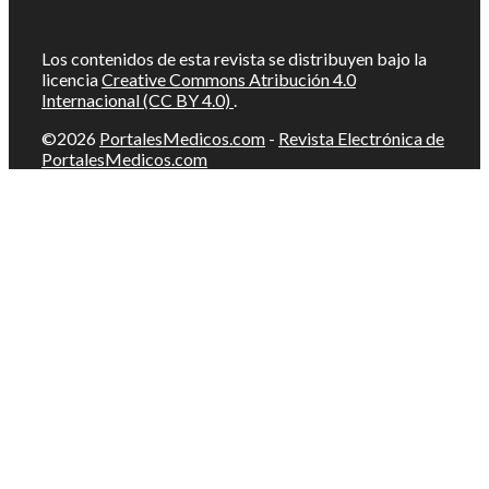
Los contenidos de esta revista se distribuyen bajo la
licencia
Creative Commons Atribución 4.0
Internacional (CC BY 4.0)
.
©2026
PortalesMedicos.com
-
Revista Electrónica de
PortalesMedicos.com