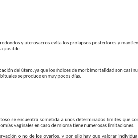
s redondos y uterosacros evita los prolapsos posteriores y mantien
ea posible.
ación del útero, ya que los índices de morbimortalidad son casi nul
abituales se produce en muy pocos días.
atoso se encuentra sometida a unos determinados límites que con
ectomías vaginales en caso de mioma tiene numerosas limitaciones.
rvación o no de los ovarios, y por ello hay que valorar individua