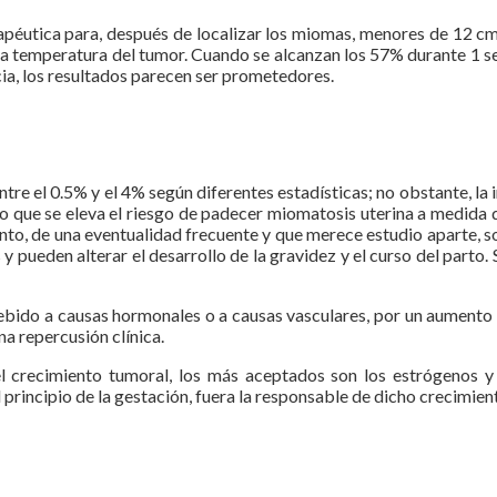
rapéutica para, después de localizar los miomas, menores de 12 cm 
 temperatura del tumor. Cuando se alcanzan los 57% durante 1 seg
cia, los resultados parecen ser prometedores.
tre el 0.5% y el 4% según diferentes estadísticas; no obstante, la 
lo que se eleva el riesgo de padecer miomatosis uterina a medida q
tanto, de una eventualidad frecuente y que merece estudio aparte,
 pueden alterar el desarrollo de la gravidez y el curso del parto
ebido a causas hormonales o a causas vasculares, por un aumento en
na repercusión clínica.
el crecimiento tumoral, los más aceptados son los estrógenos y
principio de la gestación, fuera la responsable de dicho crecimien