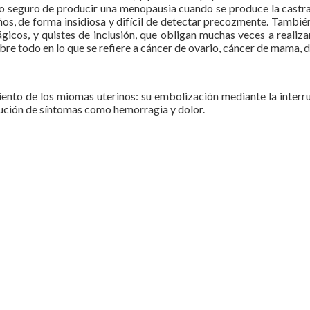
go seguro de producir una menopausia cuando se produce la castrac
 de forma insidiosa y difícil de detectar precozmente. También e
ágicos, y quistes de inclusión, que obligan muchas veces a realizar
bre todo en lo que se refiere a cáncer de ovario, cáncer de mama, 
iento de los miomas uterinos: su embolización mediante la interrup
inución de síntomas como hemorragia y dolor.