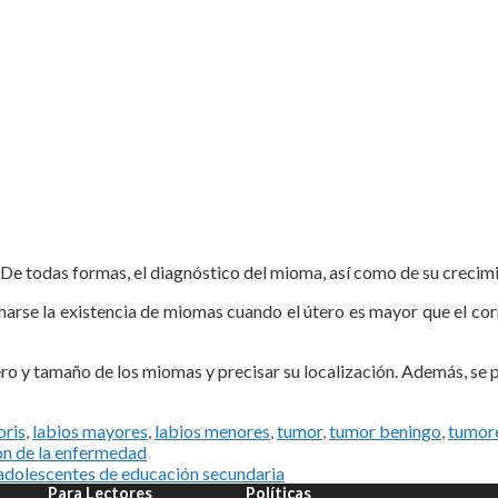
e todas formas, el diagnóstico del mioma, así como de su crecimien
arse la existencia de miomas cuando el útero es mayor que el co
ero y tamaño de los miomas y precisar su localización. Además, se
oris
,
labios mayores
,
labios menores
,
tumor
,
tumor beningo
,
tumor
ión de la enfermedad
n adolescentes de educación secundaria
Para Lectores
Políticas