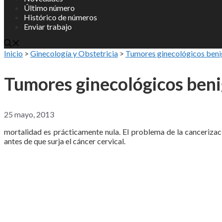
Último número
Histórico de números
Enviar trabajo
Inicio
>
Ginecología y Obstetricia
>
Tumores ginecológicos benig
Tumores ginecológicos benig
25 mayo, 2013
mortalidad es prácticamente nula. El problema de la cancerizaci
antes de que surja el cáncer cervical.