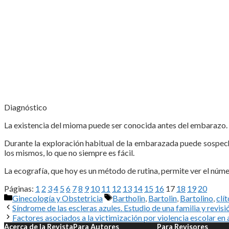
Diagnóstico
La existencia del mioma puede ser conocida antes del embarazo. D
Durante la exploración habitual de la embarazada puede sospech
los mismos, lo que no siempre es fácil.
La ecografía, que hoy es un método de rutina, permite ver el núm
Páginas:
1
2
3
4
5
6
7
8
9
10
11
12
13
14
15
16
17
18
19
20
Categorías
Etiquetas
Ginecología y Obstetricia
Bartholin
,
Bartolin
,
Bartolino
,
clít
Síndrome de las escleras azules. Estudio de una familia y revis
Factores asociados a la victimización por violencia escolar e
Acerca de la Revista
Para Autores
Para Revisores