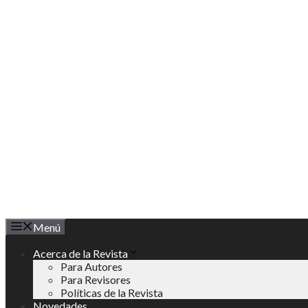
Saltar
al
contenido
Menú
Acerca de la Revista
Para Autores
Para Revisores
Políticas de la Revista
Novedades