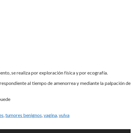
to, se realiza por exploración física y por ecografía.
rrespondiente al tiempo de amenorrea y mediante la palpación de
 puede
es
,
tumores benignos
,
vagina
,
vulva