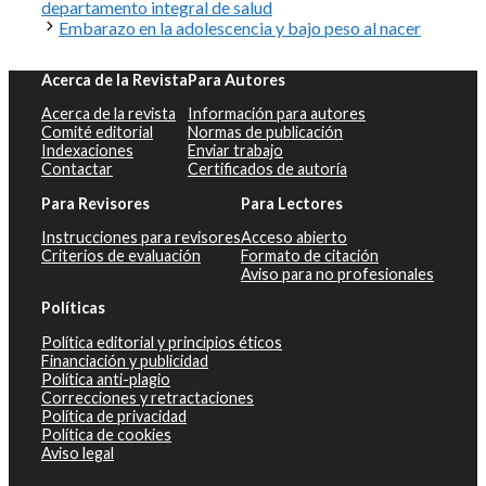
departamento integral de salud
Embarazo en la adolescencia y bajo peso al nacer
Acerca de la Revista
Para Autores
Acerca de la revista
Información para autores
Comité editorial
Normas de publicación
Indexaciones
Enviar trabajo
Contactar
Certificados de autoría
Para Revisores
Para Lectores
Instrucciones para revisores
Acceso abierto
Criterios de evaluación
Formato de citación
Aviso para no profesionales
Políticas
Política editorial y principios éticos
Financiación y publicidad
Política anti-plagio
Correcciones y retractaciones
Política de privacidad
Política de cookies
Aviso legal