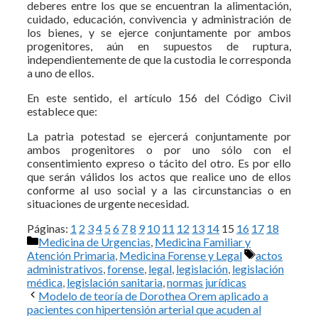
deberes entre los que se encuentran la alimentación,
cuidado, educación, convivencia y administración de
los bienes, y se ejerce conjuntamente por ambos
progenitores, aún en supuestos de ruptura,
independientemente de que la custodia le corresponda
a uno de ellos.
En este sentido, el artículo 156 del Código Civil
establece que:
La patria potestad se ejercerá conjun­tamente por
ambos progenitores o por uno sólo con el
consentimiento expreso o tácito del otro. Es por ello
que serán válidos los actos que realice uno de ellos
conforme al uso social y a las circunstancias o en
situaciones de urgente necesi­dad.
Páginas:
1
2
3
4
5
6
7
8
9
10
11
12
13
14
15
16
17
18
Categorías
Medicina de Urgencias
,
Medicina Familiar y
Etiquetas
Atención Primaria
,
Medicina Forense y Legal
actos
administrativos
,
forense
,
legal
,
legislación
,
legislación
médica
,
legislación sanitaria
,
normas jurídicas
Modelo de teoría de Dorothea Orem aplicado a
pacientes con hipertensión arterial que acuden al