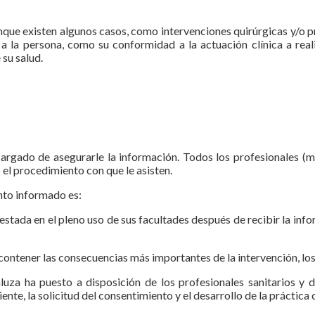
que existen algunos casos, como intervenciones quirúrgicas y/o p
a a la persona, como su conformidad a la actuación clínica a rea
su salud.
rgado de asegurarle la informa­ción. Todos los profesionales (mé
 el procedimiento con que le asisten.­
nto informado es:
ifestada en el pleno uso de sus facultades des­pués de recibir la in
ontener las consecuencias más importantes de la intervención, los
za ha puesto a disposición de los profesionales sanitarios y 
nte, la solicitud del consentimiento y el desarrollo de la práctica c