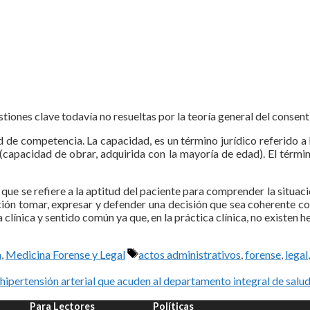
stiones clave todavía no resueltas por la teoría general del conse
e competencia. La capacidad, es un término jurídico referido a la
s (capacidad de obrar, adquirida con la mayoría de edad). El tér
ue se refiere a la aptitud del paciente para comprender la situació
ción tomar, expresar y defender una decisión que sea coherente con
clínica y sentido común ya que, en la práctica clínica, no existen
Etiquetas
a
,
Medicina Forense y Legal
actos administrativos
,
forense
,
legal
ipertensión arterial que acuden al departamento integral de salu
Para Lectores
Políticas