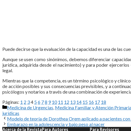
Puede decirse que la evaluación de la capacidad es una de las cue
Aunque se usen como sinónimos, debemos diferenciar capacidad d
jurídica, adquirida desde el nacimiento) y para poder ejercerlo
legal.
Mientras que la competencia, es un término psicológico y clínico q
de ac­ción posibles y sus consecuencias previsibles, y a continua
psicólogos y notarios a través de una combinación de experiencia 
Páginas:
1
2
3
4
5
6
7
8
9
10
11
12
13
14
15
16
17
18
Categorías
Medicina de Urgencias
,
Medicina Familiar y Atención Primari
jurídicas
Modelo de teoría de Dorothea Orem aplicado a pacientes con h
Embarazo en la adolescencia y bajo peso al nacer
Acerca de la Revista
Para Autores
Para Revisores