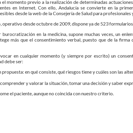
 en el momento previo a la realización de determinadas actuacione
ientes en Internet. Con ello, Andalucía se convierte en la pr
ibles desde la web de la Consejería de Salud para profesionales y
 operativo desde octubre de 2009, dispone ya de 523 formularios,
 burocratización en la medicina, supone muchas veces, un enlent
tege más que el consenti­miento verbal, puesto que de la firma
revocar en cualquier momento (y siempre por escrito) un consen
ad debe ser:
 pro­puesta: en qué consiste, qué riesgos tiene y cuáles son las alte
com­prender y valorar la situación, tomar una decisión y saber expr
me el paciente, aunque no coinci­da con nuestro criterio.