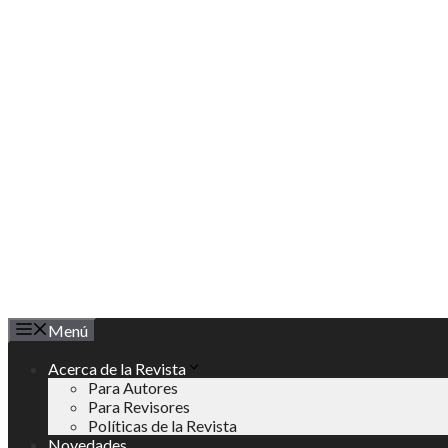
Saltar
al
contenido
Menú
Acerca de la Revista
Para Autores
Para Revisores
Políticas de la Revista
Novedades