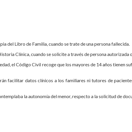
l Libro de Familia, cuando se trate de una persona fallecida.
ia Clínica, cuando se solicite a través de persona autorizada o
 edad, el Có­digo Civil recoge que los mayores de 14 años tienen s
án facilitar datos clínicos a los familiares ni tu­tores de pacie
templaba la autonomía del menor, respecto a la solicitud de docu