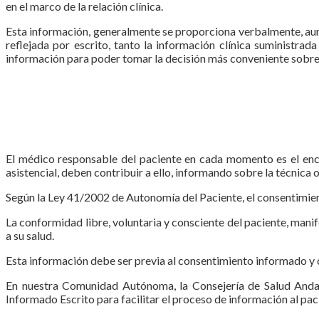
en el marco de la relación clínica.
Esta información, generalmente se proporciona verbalmente, aun
reflejada por escrito, tanto la información clínica suministrad
información para poder tomar la decisión más conveniente sobre 
El médico responsable del pa­ciente en cada momento es el en­ca
asistencial, deben contribuir a ello, informando sobre la técnica o
Según la Ley 41/2002 de Auto­nomía del Paciente, el consenti­mie
La con­formidad libre, voluntaria y cons­ciente del paciente, man
a su salud.
Esta información debe ser previa al consentimiento informado y c
En nuestra Comunidad Autónoma, la Consejería de Salud Andalu
Informado Escrito para facilitar el proceso de información al pacie