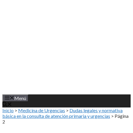
Saltar
al
contenido
Menú
Inicio
>
Medicina de Urgencias
>
Dudas legales y normativa
básica en la consulta de atención primaria y urgencias
>
Página
2