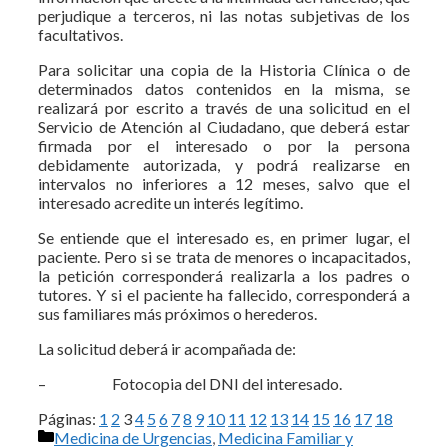
perjudique a terceros, ni las notas subjetivas de los
facultativos.
Para solicitar una copia de la Historia Clínica o de
determinados datos contenidos en la misma, se
realizará por escrito a través de una solicitud en el
Servicio de Atención al Ciudadano, que deberá estar
firmada por el interesado o por la persona
debidamente autorizada, y podrá realizarse en
intervalos no inferiores a 12 meses, salvo que el
interesado acredite un interés legítimo.
Se entiende que el interesado es, en primer lugar, el
paciente. Pero si se trata de menores o incapacitados,
la petición corresponderá realizarla a los padres o
tutores. Y si el paciente ha fallecido, corresponderá a
sus familiares más próximos o herederos.
La solicitud deberá ir acompañada de:
– Fotocopia del DNI del interesado.
Páginas:
1
2
3
4
5
6
7
8
9
10
11
12
13
14
15
16
17
18
Categorías
Medicina de Urgencias
,
Medicina Familiar y