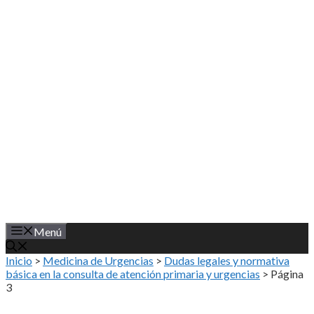
Saltar
al
contenido
Menú
Inicio
>
Medicina de Urgencias
>
Dudas legales y normativa
básica en la consulta de atención primaria y urgencias
>
Página
3