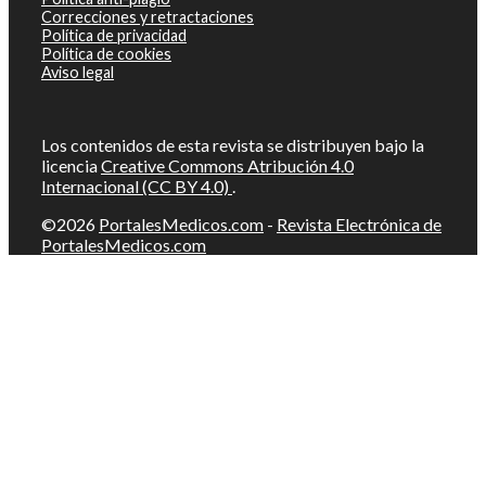
Correcciones y retractaciones
Política de privacidad
Política de cookies
Aviso legal
Los contenidos de esta revista se distribuyen bajo la
licencia
Creative Commons Atribución 4.0
Internacional (CC BY 4.0)
.
©2026
PortalesMedicos.com
-
Revista Electrónica de
PortalesMedicos.com