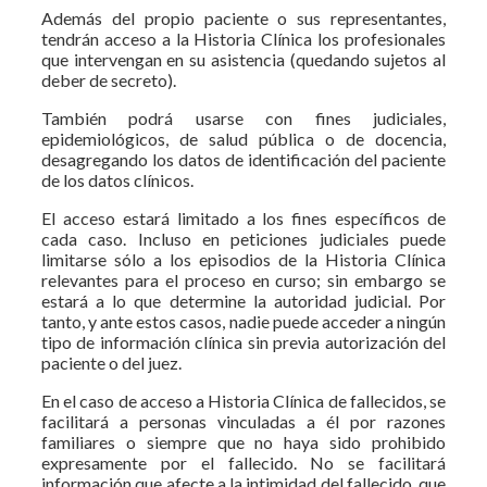
Además del propio paciente o sus representantes,
tendrán acceso a la Historia Clínica los profesionales
que inter­vengan en su asistencia (quedando sujetos al
deber de secreto).
Tam­bién podrá usarse con fines judiciales,
epidemiológicos, de salud pú­blica o de docencia,
desagregando los datos de identificación del pa­ciente
de los datos clínicos.
El acce­so estará limitado a los fines espe­cíficos de
cada caso. Incluso en pe­ticiones judiciales puede
limitarse sólo a los episodios de la Historia Clínica
rele­vantes para el proceso en curso; sin embargo se
estará a lo que deter­mine la autoridad judicial. Por
tanto, y ante estos casos, nadie puede acceder a nin­gún
tipo de información clínica sin previa autorización del
paciente o del juez.
En el caso de acceso a Historia Clínica de fa­llecidos, se
facilitará a personas vin­culadas a él por razones
familiares o siempre que no haya sido prohibido
expresamente por el falle­cido. No se facilitará
información que afecte a la intimidad del fallecido, que