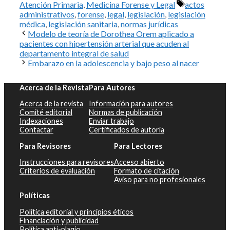
Etiquetas
Atención Primaria
,
Medicina Forense y Legal
actos
administrativos
,
forense
,
legal
,
legislación
,
legislación
médica
,
legislación sanitaria
,
normas jurídicas
Modelo de teoría de Dorothea Orem aplicado a
pacientes con hipertensión arterial que acuden al
departamento integral de salud
Embarazo en la adolescencia y bajo peso al nacer
Acerca de la Revista
Para Autores
Acerca de la revista
Información para autores
Comité editorial
Normas de publicación
Indexaciones
Enviar trabajo
Contactar
Certificados de autoría
Para Revisores
Para Lectores
Instrucciones para revisores
Acceso abierto
Criterios de evaluación
Formato de citación
Aviso para no profesionales
Políticas
Política editorial y principios éticos
Financiación y publicidad
Política anti-plagio