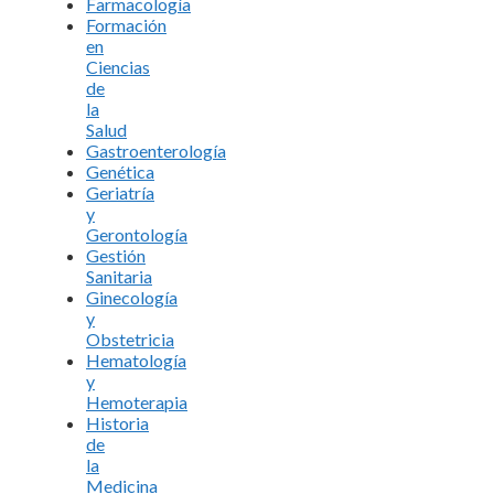
Farmacología
Formación
en
Ciencias
de
la
Salud
Gastroenterología
Genética
Geriatría
y
Gerontología
Gestión
Sanitaria
Ginecología
y
Obstetricia
Hematología
y
Hemoterapia
Historia
de
la
Medicina