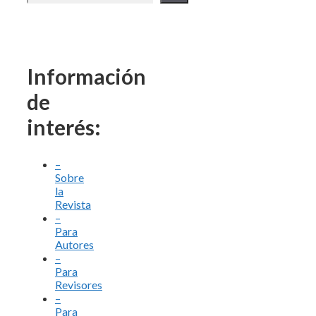
Información
de
interés:
–
Sobre
la
Revista
–
Para
Autores
–
Para
Revisores
–
Para