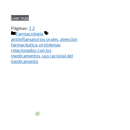
Leer más
Páginas:
1
2
Categorías
Etiquetas
Farmacología
antiinflamatorios orales
,
atención
farmacéutica
,
problemas
relacionados con los
medicamentos
,
uso racional del
medicamento