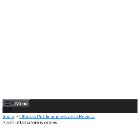
Saltar
al
contenido
Menú
Inicio
>
Ultimas Publicaciones de la Revista
>
antiinflamatorios orales