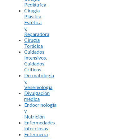
Pediátrica
Cirugía
Plástica,
Estética
y
Reparadora
Cirugía
Torácica
Cuidados
Intensivos.
Cuidados
Críticos.
Dermatología
y
Venereología
Divulgación
médica
Endocrinología
y
Nutrición
Enfermedades
infecciosas
Enfermería