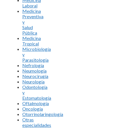
Medicina
Laboral
Medicina
Preventiva
y
Salud
Pública
Medicina
Tropical
Microbiología
y
Parasitología
Nefrología
Neumología
Neurocirugía
Neurología
Odontología
y
Estomatología
Oftalmología
Oncología
Otorrinolaringología
Otras
especialidades