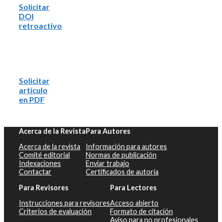
Solicitar
DOI
retroactivo
Solicitar
artículo
en PDF
Acerca de la Revista
Para Autores
Acerca de la revista
Información para autores
Comité editorial
Normas de publicación
Indexaciones
Enviar trabajo
Contactar
Certificados de autoría
Para Revisores
Para Lectores
Instrucciones para revisores
Acceso abierto
Criterios de evaluación
Formato de citación
Aviso para no profesionales