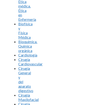
Ética
médica.
Ética
en
Enfermería
Biofísica
y
Física
Médica
Bioquímica.
Química
orgánica
Cardiología
Cirugía
Cardiovascular
Cirugía
General
y
del
aparato
digestivo
Cirugía
Maxilofacial
Cirugía