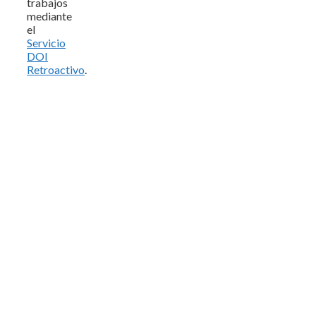
trabajos
mediante
el
Servicio
DOI
Retroactivo
.