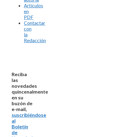
Artículos
en
PDF
Contactar
con
la
Redacción
Reciba
las
novedades
quincenalmente
en su
buzón de
e-mail,
suscribiéndose
al
Boletín
de