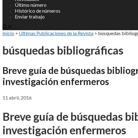
Último número
Histórico de números
Enviar trabajo
Inicio
>
Ultimas Publicaciones de la Revista
>
búsquedas bibliog
búsquedas bibliográficas
Breve guía de búsquedas bibliogr
investigación enfermeros
11 abril, 2016
Breve guía de búsquedas bib
investigación enfermeros