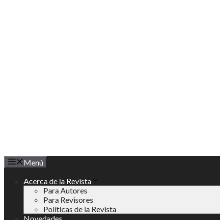
Saltar
al
contenido
Menú
Acerca de la Revista
Para Autores
Para Revisores
Políticas de la Revista
Novedades