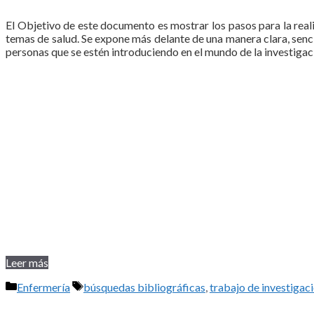
El Objetivo de este documento es mostrar los pasos para la real
temas de salud. Se expone más delante de una manera clara, senci
personas que se estén introduciendo en el mundo de la investigac
Leer más
Categorías
Etiquetas
Enfermería
búsquedas bibliográficas
,
trabajo de investigac