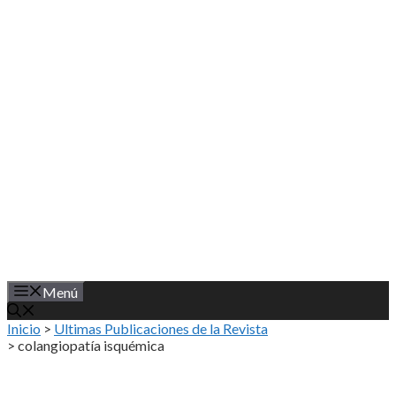
Saltar
al
contenido
Menú
Inicio
>
Ultimas Publicaciones de la Revista
>
colangiopatía isquémica