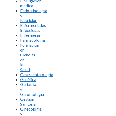
Divulgación
médica
Endocrinología
y
Nutrición
Enfermedades
infecciosas
Enfermería
Farmacología
Formación
en
Ciencias
de
la
Salud
Gastroenterología
Genética
Geriatría
y
Gerontología
Gestión
Sanitaria
Ginecología
y