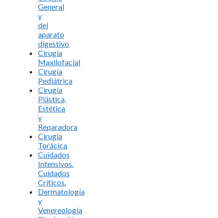
General
y
del
aparato
digestivo
Cirugía
Maxilofacial
Cirugía
Pediátrica
Cirugía
Plástica,
Estética
y
Reparadora
Cirugía
Torácica
Cuidados
Intensivos.
Cuidados
Críticos.
Dermatología
y
Venereología