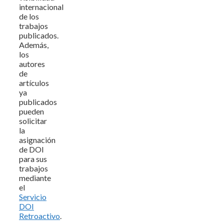
internacional
de los
trabajos
publicados.
Además,
los
autores
de
artículos
ya
publicados
pueden
solicitar
la
asignación
de DOI
para sus
trabajos
mediante
el
Servicio
DOI
Retroactivo
.