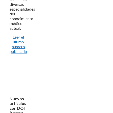
diversas
especialidades
del
conocimiento
médico
actual.
Leer el
último
número
publicado
Nuevos
artículos
con DOI
(Digital