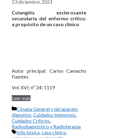
23 diciembre, 2021
Colangitis esclerosante
secundaria del enfermo crítico:
a propósito de un caso clínico
Autor principal: Carlos Camacho
Fuentes
Vol. XVI; nº 24; 1119
Leer más
Categorías
Cirugía General y del aparato
digestivo
,
Cuidados Intensivos.
Cuidados Críticos.
,
Radiodiagnóstico y Radioterapia
Etiquetas
bilis tóxica
,
caso clínico
,