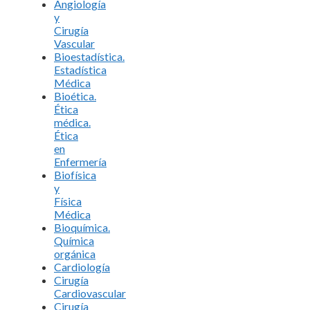
Angiología
y
Cirugía
Vascular
Bioestadística.
Estadística
Médica
Bioética.
Ética
médica.
Ética
en
Enfermería
Biofísica
y
Física
Médica
Bioquímica.
Química
orgánica
Cardiología
Cirugía
Cardiovascular
Cirugía