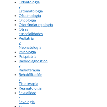
Odontología
y
Estomatología
Oftalmología
Oncología
Otorrinolaringología
Otras
especialidades
Pediatría
y
Neonatología
Psicología
Psiquiatría
Radiodiagnóstico
y
Radioterapia
Rehabilitación
y
Fisioterapia
Reumatología
Sexualidad
–
Sexología
Sin