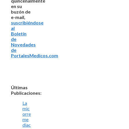
quincenalmente
en su
buzón de
e-mail,
suscribiéndose
al
Boletín
de
Novedades
de
PortalesMedicos.com
Últimas
Publicaciones:
La
mic
orre
me
diac