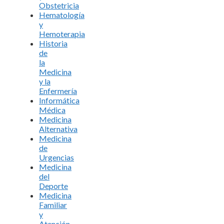
Obstetricia
Hematología
y
Hemoterapia
Historia
de
la
Medicina
y la
Enfermería
Informática
Médica
Medicina
Alternativa
Medicina
de
Urgencias
Medicina
del
Deporte
Medicina
Familiar
y
Atención