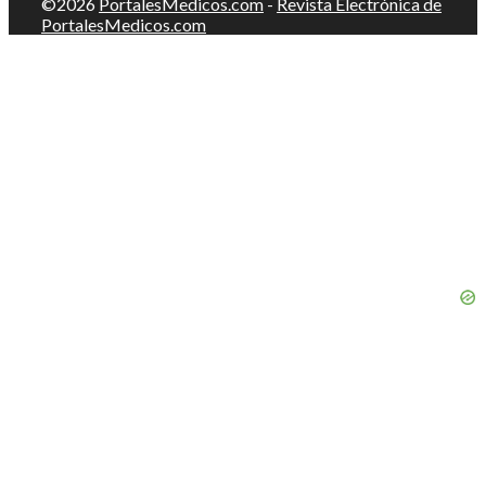
©2026
PortalesMedicos.com
-
Revista Electrónica de
PortalesMedicos.com