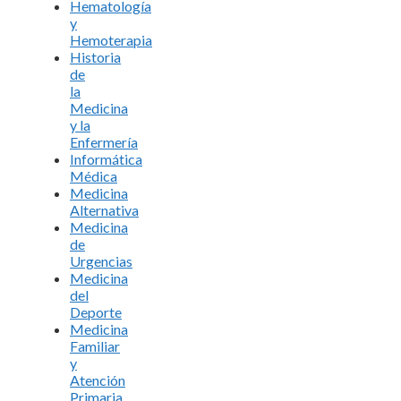
Hematología
y
Hemoterapia
Historia
de
la
Medicina
y la
Enfermería
Informática
Médica
Medicina
Alternativa
Medicina
de
Urgencias
Medicina
del
Deporte
Medicina
Familiar
y
Atención
Primaria