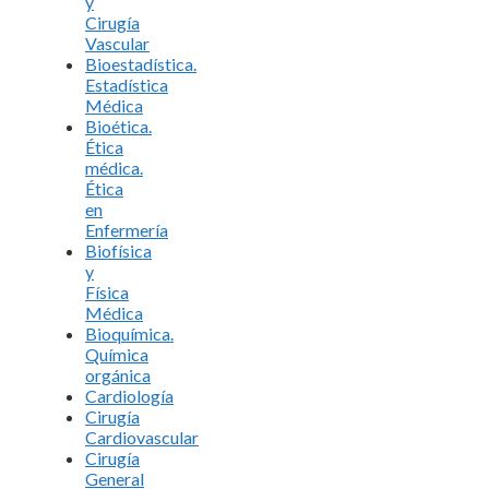
y
Cirugía
Vascular
Bioestadística.
Estadística
Médica
Bioética.
Ética
médica.
Ética
en
Enfermería
Biofísica
y
Física
Médica
Bioquímica.
Química
orgánica
Cardiología
Cirugía
Cardiovascular
Cirugía
General