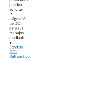
pueden
solicitar
la
asignación
de DOI
para sus
trabajos
mediante
el
Servicio
DOI
Retroactivo
.