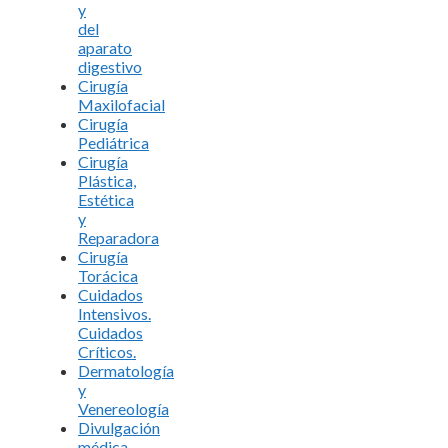
y
del
aparato
digestivo
Cirugía
Maxilofacial
Cirugía
Pediátrica
Cirugía
Plástica,
Estética
y
Reparadora
Cirugía
Torácica
Cuidados
Intensivos.
Cuidados
Críticos.
Dermatología
y
Venereología
Divulgación
médica