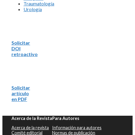
Traumatología
Urología
Solicitar
DOI
retroactivo
Solicitar
artículo
en PDF
Acerca de la Revista
Para Autores
Acerca de la revista
Información para autores
Comité editorial
Normas de publicación