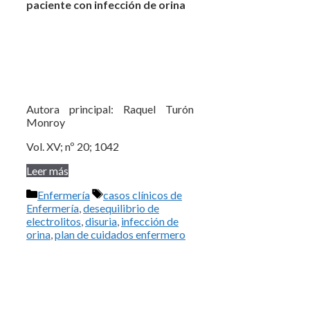
paciente con infección de orina
Autora principal: Raquel Turón
Monroy
Vol. XV; nº 20; 1042
Leer más
Categorías
Etiquetas
Enfermería
casos clínicos de
Enfermería
,
desequilibrio de
electrolitos
,
disuria
,
infección de
orina
,
plan de cuidados enfermero