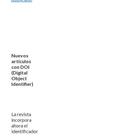
Nuevos
artículos
con DOI
(Digital
Object
Identifier)
La revista
incorpora
ahora el
identificador