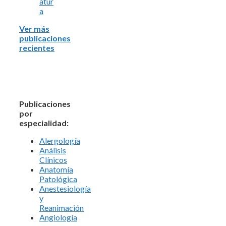
atur
a
Ver más
publicaciones
recientes
Publicaciones
por
especialidad:
Alergología
Análisis
Clínicos
Anatomía
Patológica
Anestesiología
y
Reanimación
Angiología