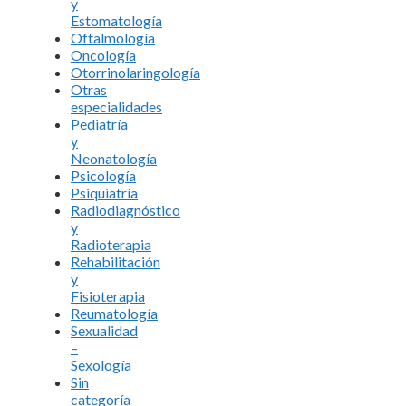
y
Estomatología
Oftalmología
Oncología
Otorrinolaringología
Otras
especialidades
Pediatría
y
Neonatología
Psicología
Psiquiatría
Radiodiagnóstico
y
Radioterapia
Rehabilitación
y
Fisioterapia
Reumatología
Sexualidad
–
Sexología
Sin
categoría