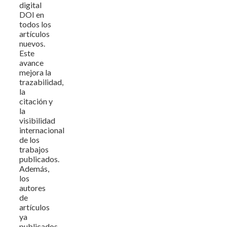
digital
DOI en
todos los
artículos
nuevos.
Este
avance
mejora la
trazabilidad,
la
citación y
la
visibilidad
internacional
de los
trabajos
publicados.
Además,
los
autores
de
artículos
ya
publicados