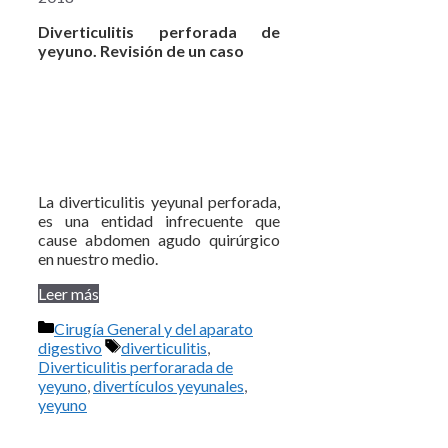
Diverticulitis perforada de
yeyuno
.
Revisi
ón de un caso
La diverticulitis yeyunal perforada,
es una entidad infrecuente que
cause abdomen agudo quirúrgico
en nuestro medio.
Leer más
Categorías
Cirugía General y del aparato
Etiquetas
digestivo
diverticulitis
,
Diverticulitis perforarada de
yeyuno
,
divertículos yeyunales
,
yeyuno