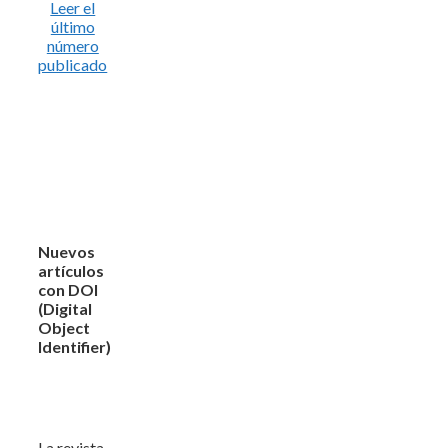
Leer el
último
número
publicado
Nuevos
artículos
con DOI
(Digital
Object
Identifier)
La revista