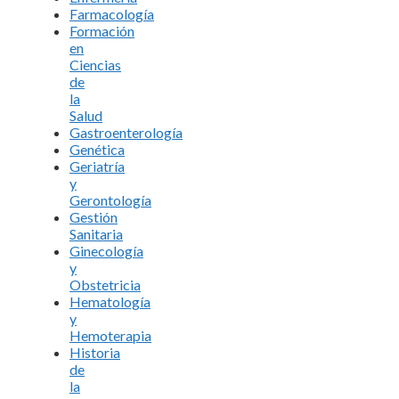
Farmacología
Formación
en
Ciencias
de
la
Salud
Gastroenterología
Genética
Geriatría
y
Gerontología
Gestión
Sanitaria
Ginecología
y
Obstetricia
Hematología
y
Hemoterapia
Historia
de
la