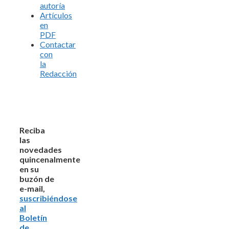
autoría
Artículos
en
PDF
Contactar
con
la
Redacción
Reciba
las
novedades
quincenalmente
en su
buzón de
e-mail,
suscribiéndose
al
Boletín
de