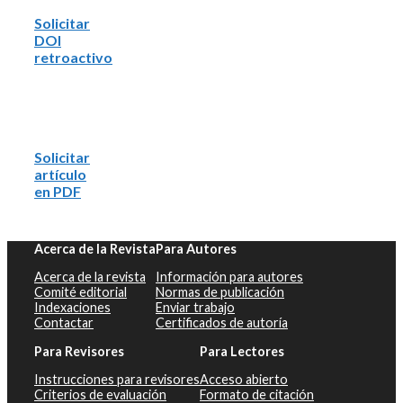
Solicitar
DOI
retroactivo
Solicitar
artículo
en PDF
Acerca de la Revista
Para Autores
Acerca de la revista
Información para autores
Comité editorial
Normas de publicación
Indexaciones
Enviar trabajo
Contactar
Certificados de autoría
Para Revisores
Para Lectores
Instrucciones para revisores
Acceso abierto
Criterios de evaluación
Formato de citación