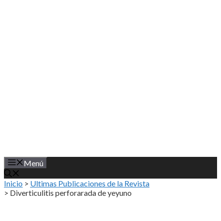
Saltar
al
contenido
Menú
Inicio
>
Ultimas Publicaciones de la Revista
>
Diverticulitis perforarada de yeyuno