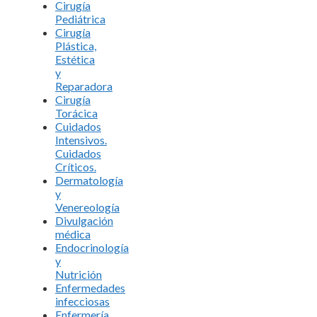
Cirugía
Pediátrica
Cirugía
Plástica,
Estética
y
Reparadora
Cirugía
Torácica
Cuidados
Intensivos.
Cuidados
Críticos.
Dermatología
y
Venereología
Divulgación
médica
Endocrinología
y
Nutrición
Enfermedades
infecciosas
Enfermería