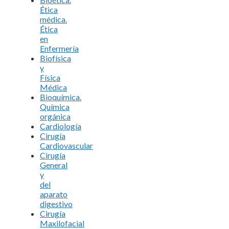
Ética
médica.
Ética
en
Enfermería
Biofísica
y
Física
Médica
Bioquímica.
Química
orgánica
Cardiología
Cirugía
Cardiovascular
Cirugía
General
y
del
aparato
digestivo
Cirugía
Maxilofacial