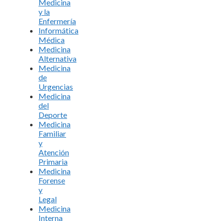
Medicina
y la
Enfermería
Informática
Médica
Medicina
Alternativa
Medicina
de
Urgencias
Medicina
del
Deporte
Medicina
Familiar
y
Atención
Primaria
Medicina
Forense
y
Legal
Medicina
Interna