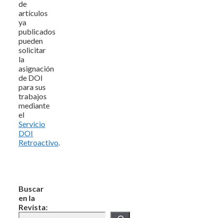
de
artículos
ya
publicados
pueden
solicitar
la
asignación
de DOI
para sus
trabajos
mediante
el
Servicio
DOI
Retroactivo
.
Buscar
en la
Revista: