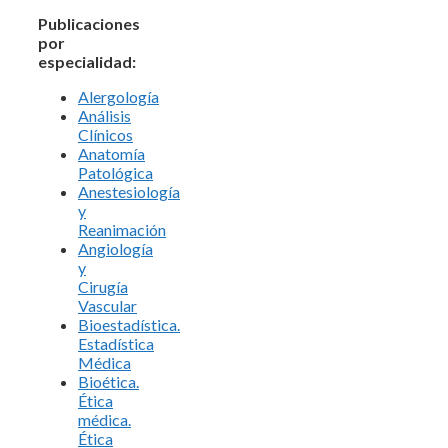
Publicaciones
por
especialidad:
Alergología
Análisis
Clínicos
Anatomía
Patológica
Anestesiología
y
Reanimación
Angiología
y
Cirugía
Vascular
Bioestadística.
Estadística
Médica
Bioética.
Ética
médica.
Ética