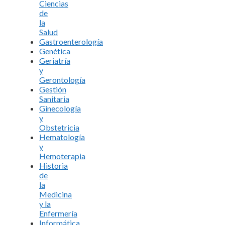
Ciencias
de
la
Salud
Gastroenterología
Genética
Geriatría
y
Gerontología
Gestión
Sanitaria
Ginecología
y
Obstetricia
Hematología
y
Hemoterapia
Historia
de
la
Medicina
y la
Enfermería
Informática