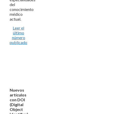
del
conocimiento
médico
actual.
Leer el
último
número
publicado
Nuevos
artículos
con DOI
(Digital
Object