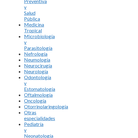
Preventiva
y
Salud
Pública
Medicina
Tropical
Microbiología
y
Parasitología
Nefrología
Neumología
Neurocirugía
Neurología
Odontología
y
Estomatología
Oftalmología
Oncología
Otorrinolaringología
Otras
especialidades
Pediatría
y
Neonatología