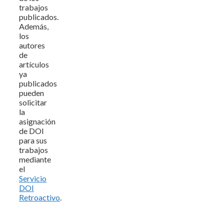
trabajos
publicados.
Además,
los
autores
de
artículos
ya
publicados
pueden
solicitar
la
asignación
de DOI
para sus
trabajos
mediante
el
Servicio
DOI
Retroactivo
.