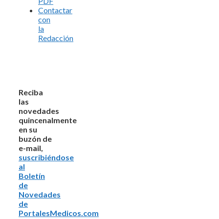
PDF
Contactar
con
la
Redacción
Reciba
las
novedades
quincenalmente
en su
buzón de
e-mail,
suscribiéndose
al
Boletín
de
Novedades
de
PortalesMedicos.com