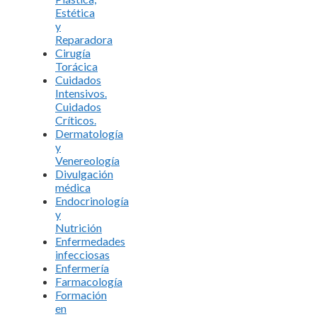
Estética
y
Reparadora
Cirugía
Torácica
Cuidados
Intensivos.
Cuidados
Críticos.
Dermatología
y
Venereología
Divulgación
médica
Endocrinología
y
Nutrición
Enfermedades
infecciosas
Enfermería
Farmacología
Formación
en