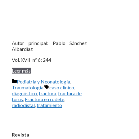
Autor principal: Pablo Sánchez
Albardíaz
Vol. XVII; nº 6; 244
Leer más
Categorías
Pediatría y Neonatología
,
Etiquetas
Traumatología
caso clínico
,
diagnóstico
,
fractura
,
fractura de
torus
,
Fractura en rodete
,
radiodistal
,
tratamiento
Revista