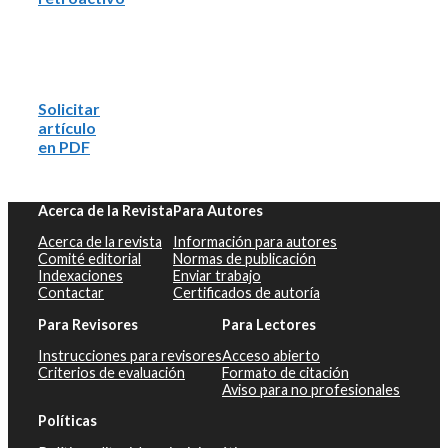
Solicitar
artículo
en PDF
Acerca de la Revista
Para Autores
Acerca de la revista
Información para autores
Comité editorial
Normas de publicación
Indexaciones
Enviar trabajo
Contactar
Certificados de autoría
Para Revisores
Para Lectores
Instrucciones para revisores
Acceso abierto
Criterios de evaluación
Formato de citación
Aviso para no profesionales
Políticas