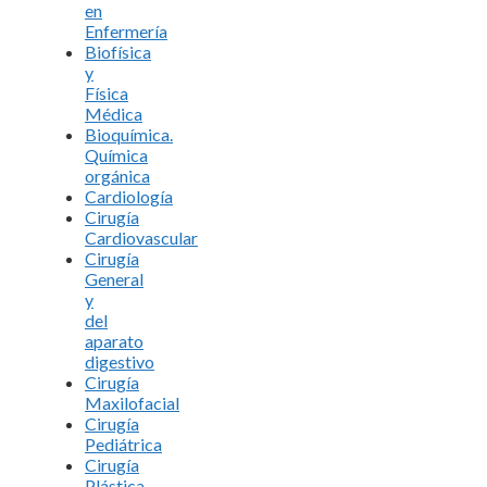
en
Enfermería
Biofísica
y
Física
Médica
Bioquímica.
Química
orgánica
Cardiología
Cirugía
Cardiovascular
Cirugía
General
y
del
aparato
digestivo
Cirugía
Maxilofacial
Cirugía
Pediátrica
Cirugía
Plástica,