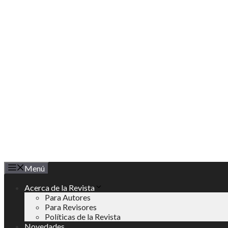
Saltar
al
contenido
Menú
Acerca de la Revista
Para Autores
Para Revisores
Políticas de la Revista
Novedades