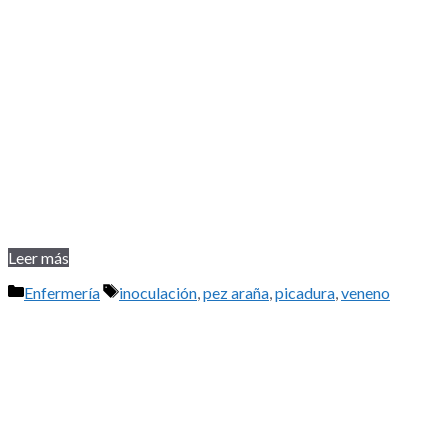
Leer más
Categorías
Etiquetas
Enfermería
inoculación
,
pez araña
,
picadura
,
veneno