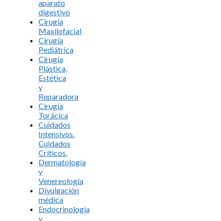
aparato
digestivo
Cirugía
Maxilofacial
Cirugía
Pediátrica
Cirugía
Plástica,
Estética
y
Reparadora
Cirugía
Torácica
Cuidados
Intensivos.
Cuidados
Críticos.
Dermatología
y
Venereología
Divulgación
médica
Endocrinología
y