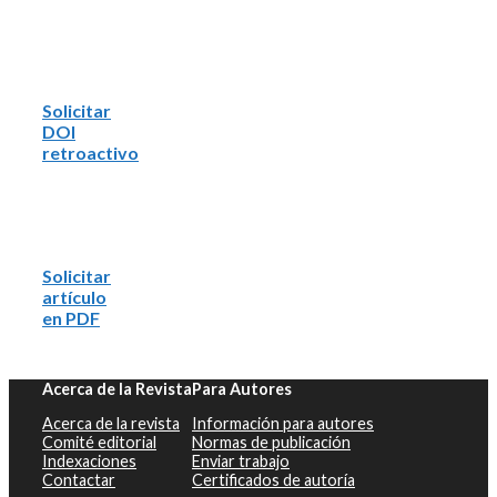
Solicitar
DOI
retroactivo
Solicitar
artículo
en PDF
Acerca de la Revista
Para Autores
Acerca de la revista
Información para autores
Comité editorial
Normas de publicación
Indexaciones
Enviar trabajo
Contactar
Certificados de autoría