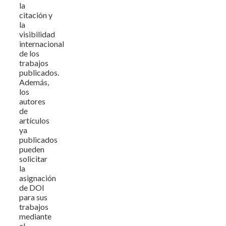
la
citación y
la
visibilidad
internacional
de los
trabajos
publicados.
Además,
los
autores
de
artículos
ya
publicados
pueden
solicitar
la
asignación
de DOI
para sus
trabajos
mediante
el