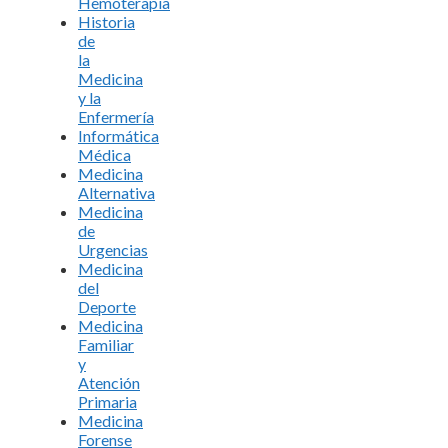
Hemoterapia
Historia
de
la
Medicina
y la
Enfermería
Informática
Médica
Medicina
Alternativa
Medicina
de
Urgencias
Medicina
del
Deporte
Medicina
Familiar
y
Atención
Primaria
Medicina
Forense