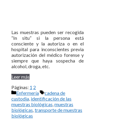
Las muestras pueden ser recogida
“In situ” si la persona está
consciente y la autoriza o en el
hospital para inconscientes previa
autorización del médico forense y
siempre que haya sospecha de
alcohol, droga, etc.
Leer más
Páginas:
1
2
Categorías
Etiquetas
Enfermería
cadena de
custodia
,
identificación de las
muestras biológicas
,
muestras
biológicas
,
transporte de muestras
biológicas