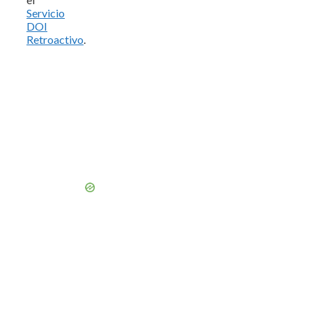
Servicio
DOI
Retroactivo
.