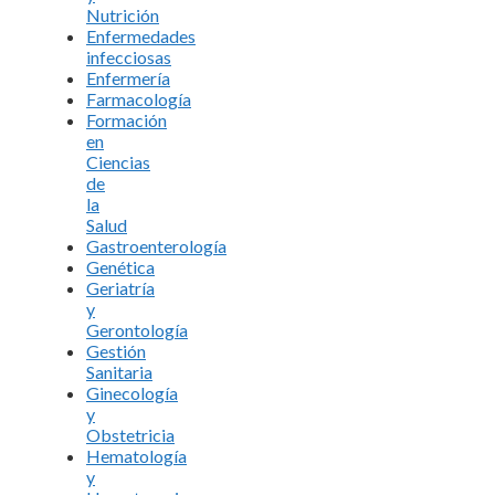
Nutrición
Enfermedades
infecciosas
Enfermería
Farmacología
Formación
en
Ciencias
de
la
Salud
Gastroenterología
Genética
Geriatría
y
Gerontología
Gestión
Sanitaria
Ginecología
y
Obstetricia
Hematología
y