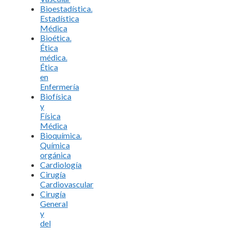
Bioestadística.
Estadística
Médica
Bioética.
Ética
médica.
Ética
en
Enfermería
Biofísica
y
Física
Médica
Bioquímica.
Química
orgánica
Cardiología
Cirugía
Cardiovascular
Cirugía
General
y
del