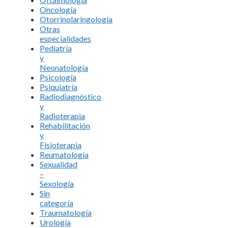
Oncología
Otorrinolaringología
Otras
especialidades
Pediatría
y
Neonatología
Psicología
Psiquiatría
Radiodiagnóstico
y
Radioterapia
Rehabilitación
y
Fisioterapia
Reumatología
Sexualidad
–
Sexología
Sin
categoría
Traumatología
Urología