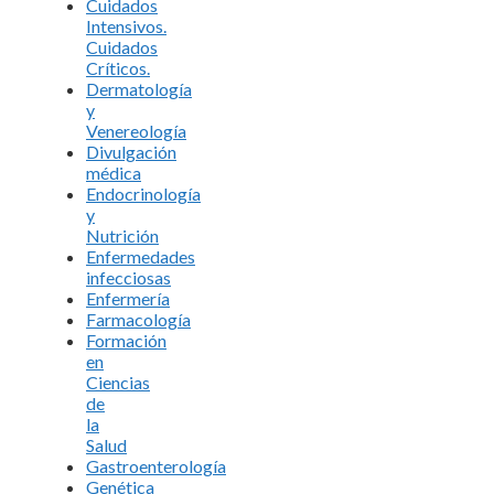
Cuidados
Intensivos.
Cuidados
Críticos.
Dermatología
y
Venereología
Divulgación
médica
Endocrinología
y
Nutrición
Enfermedades
infecciosas
Enfermería
Farmacología
Formación
en
Ciencias
de
la
Salud
Gastroenterología
Genética