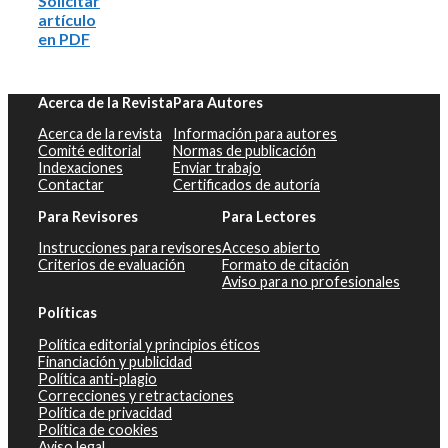
Solicitar
artículo
en PDF
Acerca de la Revista
Para Autores
Acerca de la revista
Información para autores
Comité editorial
Normas de publicación
Indexaciones
Enviar trabajo
Contactar
Certificados de autoría
Para Revisores
Para Lectores
Instrucciones para revisores
Acceso abierto
Criterios de evaluación
Formato de citación
Aviso para no profesionales
Políticas
Política editorial y principios éticos
Financiación y publicidad
Política anti-plagio
Correcciones y retractaciones
Política de privacidad
Política de cookies
Aviso legal