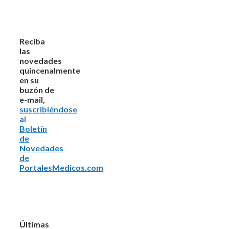
Reciba
las
novedades
quincenalmente
en su
buzón de
e-mail,
suscribiéndose
al
Boletín
de
Novedades
de
PortalesMedicos.com
Últimas