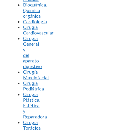
Bioquímica.
Química
orgánica
Cardiología
Cirugía
Cardiovascular
Cirugía
General
y
del
aparato
digestivo
Cirugía
Maxilofacial
Cirugía
Pediátrica
Cirugía
Plástica,
Estética
y
Reparadora
Cirugía
Torácica