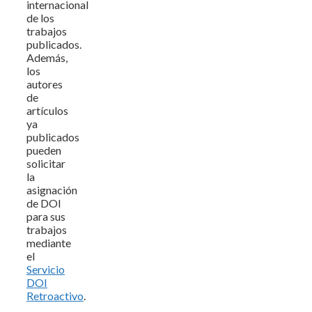
internacional
de los
trabajos
publicados.
Además,
los
autores
de
artículos
ya
publicados
pueden
solicitar
la
asignación
de DOI
para sus
trabajos
mediante
el
Servicio
DOI
Retroactivo
.