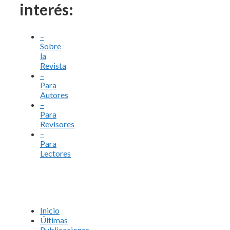
interés:
–
Sobre
la
Revista
–
Para
Autores
–
Para
Revisores
–
Para
Lectores
Inicio
Últimas
Publicaciones