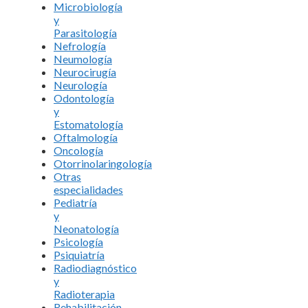
Microbiología
y
Parasitología
Nefrología
Neumología
Neurocirugía
Neurología
Odontología
y
Estomatología
Oftalmología
Oncología
Otorrinolaringología
Otras
especialidades
Pediatría
y
Neonatología
Psicología
Psiquiatría
Radiodiagnóstico
y
Radioterapia
Rehabilitación