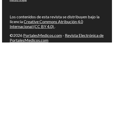
Los contenidos de esta revista se distribuyen bajo la
licencia
Creative Commons Atribución 4.0
Internacional (CC BY 4.0)
.
©2026
PortalesMedicos.com
-
Revista Electrónica de
PortalesMedicos.com