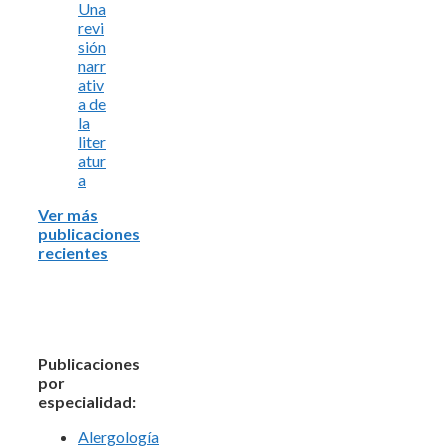
Una
revi
sión
narr
ativ
a de
la
liter
atur
a
Ver más
publicaciones
recientes
Publicaciones
por
especialidad:
Alergología