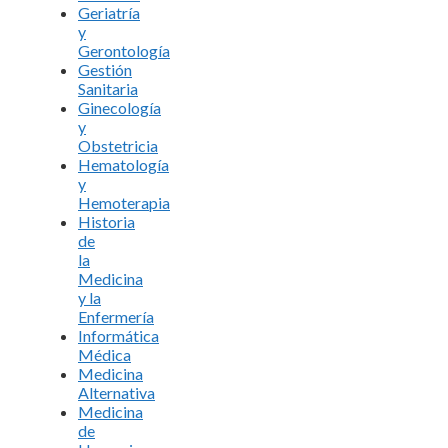
Geriatría
y
Gerontología
Gestión
Sanitaria
Ginecología
y
Obstetricia
Hematología
y
Hemoterapia
Historia
de
la
Medicina
y la
Enfermería
Informática
Médica
Medicina
Alternativa
Medicina
de