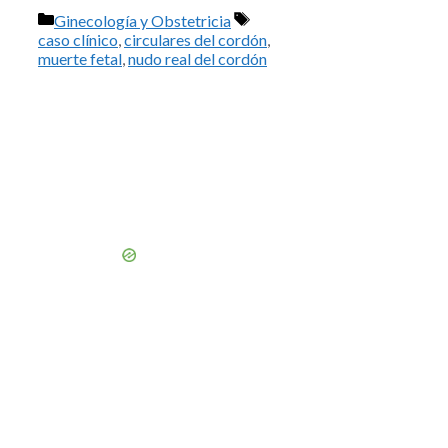
Categorías
Etiquetas
Ginecología y Obstetricia
caso clínico
,
circulares del cordón
,
muerte fetal
,
nudo real del cordón