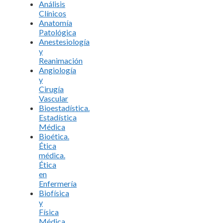
Análisis
Clínicos
Anatomía
Patológica
Anestesiología
y
Reanimación
Angiología
y
Cirugía
Vascular
Bioestadística.
Estadística
Médica
Bioética.
Ética
médica.
Ética
en
Enfermería
Biofísica
y
Física
Médica