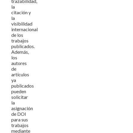
trazabilidad,
la
citación y
la
visibilidad
internacional
de los
trabajos
publicados.
Además,
los
autores
de
artículos
ya
publicados
pueden
solicitar
la
asignación
de DOI
para sus
trabajos
mediante