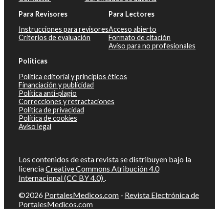
Para Revisores
Para Lectores
Instrucciones para revisores
Acceso abierto
Criterios de evaluación
Formato de citación
Aviso para no profesionales
Políticas
Política editorial y principios éticos
Financiación y publicidad
Política anti-plagio
Correcciones y retractaciones
Política de privacidad
Política de cookies
Aviso legal
Los contenidos de esta revista se distribuyen bajo la
licencia
Creative Commons Atribución 4.0
Internacional (CC BY 4.0)
.
©2026
PortalesMedicos.com
-
Revista Electrónica de
PortalesMedicos.com