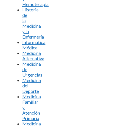
Hemoterapia
Historia
de
la
Medicina
y la
Enfermería
Informática
Médica
Medicina
Alternativa
Medicina
de
Urgencias
Medicina
del
Deporte
Medicina
Familiar
y
Atención
Primaria
Medicina