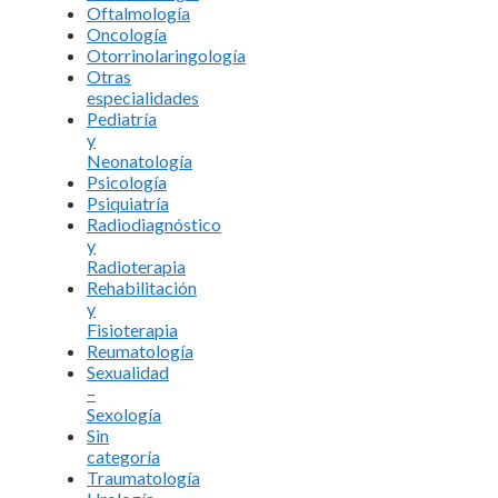
Oftalmología
Oncología
Otorrinolaringología
Otras
especialidades
Pediatría
y
Neonatología
Psicología
Psiquiatría
Radiodiagnóstico
y
Radioterapia
Rehabilitación
y
Fisioterapia
Reumatología
Sexualidad
–
Sexología
Sin
categoría
Traumatología