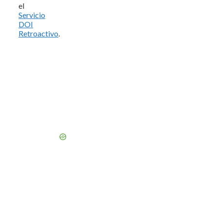
el
Servicio
DOI
Retroactivo
.