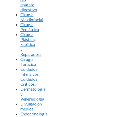
aparato
digestivo
Cirugía
Maxilofacial
Cirugía
Pediátrica
Cirugía
Plástica,
Estética
y
Reparadora
Cirugía
Torácica
Cuidados
Intensivos.
Cuidados
Críticos.
Dermatología
y
Venereología
Divulgación
médica
Endocrinología