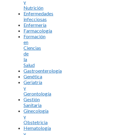
y
Nutrición
Enfermedades
infecciosas
Enfermería
Farmacología
Formación
en
Ciencias
de
la
Salud
Gastroenterología
Genética
Geriatría
y
Gerontología
Gestión
Sanitaria
Ginecología
y
Obstetricia
Hematología
y