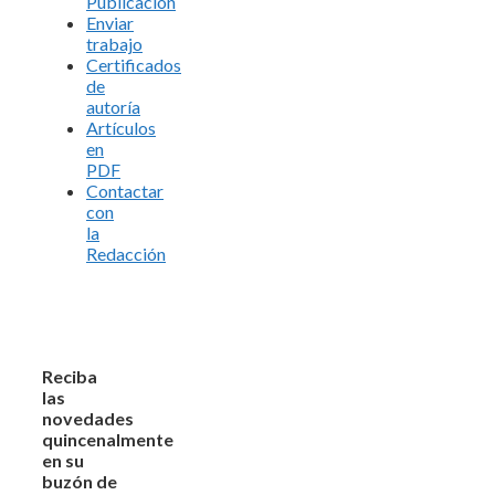
Publicación
Enviar
trabajo
Certificados
de
autoría
Artículos
en
PDF
Contactar
con
la
Redacción
Reciba
las
novedades
quincenalmente
en su
buzón de