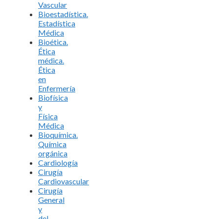
Vascular
Bioestadística.
Estadística
Médica
Bioética.
Ética
médica.
Ética
en
Enfermería
Biofísica
y
Física
Médica
Bioquímica.
Química
orgánica
Cardiología
Cirugía
Cardiovascular
Cirugía
General
y
del