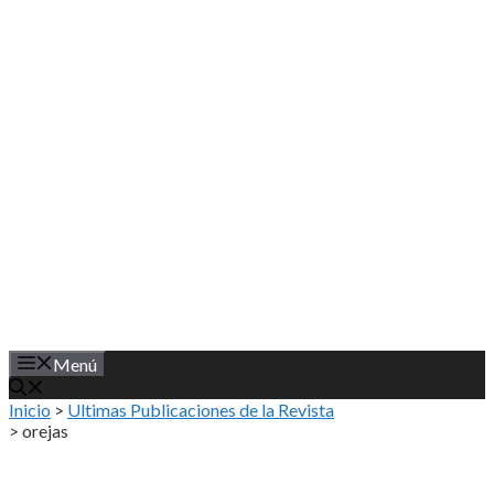
Saltar
al
contenido
Menú
Inicio
>
Ultimas Publicaciones de la Revista
>
orejas