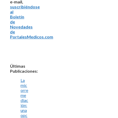
e-mail,
suscribiéndose
al
Boletín
de
Novedades
de
PortalesMedicos.com
Últimas
Publicaciones:
La
mic
orre
me
diac
ión:
una
opc