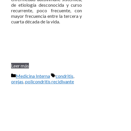
de etiología desconocida y curso
recurrente, poco frecuente, con
mayor frecuencia entre la tercera y
cuarta década de la vida.
Leer más
Categorías
Etiquetas
Medicina Interna
condritis
,
orejas
,
policondritis recidivante