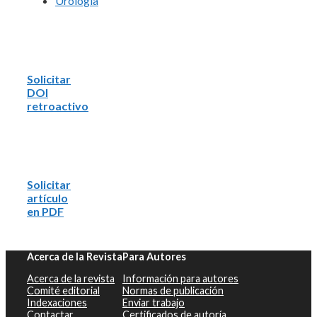
Urología
Solicitar
DOI
retroactivo
Solicitar
artículo
en PDF
Acerca de la Revista
Para Autores
Acerca de la revista
Información para autores
Comité editorial
Normas de publicación
Indexaciones
Enviar trabajo
Contactar
Certificados de autoría