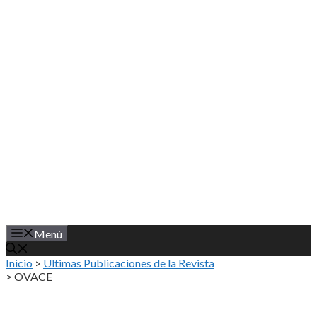
Saltar
al
contenido
Menú
Inicio
>
Ultimas Publicaciones de la Revista
>
OVACE