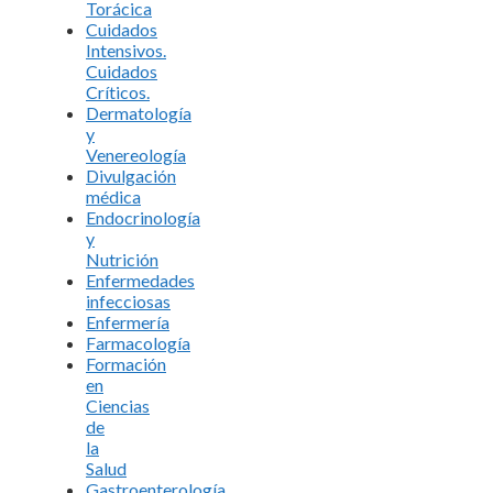
Torácica
Cuidados
Intensivos.
Cuidados
Críticos.
Dermatología
y
Venereología
Divulgación
médica
Endocrinología
y
Nutrición
Enfermedades
infecciosas
Enfermería
Farmacología
Formación
en
Ciencias
de
la
Salud
Gastroenterología