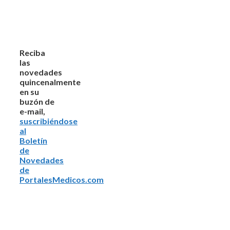
Reciba
las
novedades
quincenalmente
en su
buzón de
e-mail,
suscribiéndose
al
Boletín
de
Novedades
de
PortalesMedicos.com