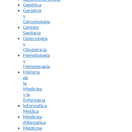
Genética
Geriatría
y
Gerontología
Gestión
Sanitaria
Ginecología
y
Obstetricia
Hematología
y
Hemoterapia
Historia
de
la
Medicina
y la
Enfermería
Informática
Médica
Medicina
Alternativa
Medicina