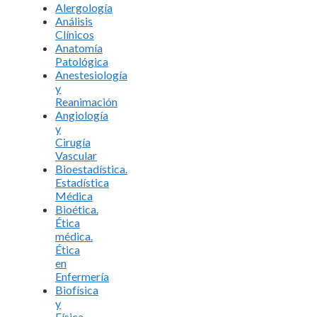
Alergología
Análisis
Clínicos
Anatomía
Patológica
Anestesiología
y
Reanimación
Angiología
y
Cirugía
Vascular
Bioestadística.
Estadística
Médica
Bioética.
Ética
médica.
Ética
en
Enfermería
Biofísica
y
Física