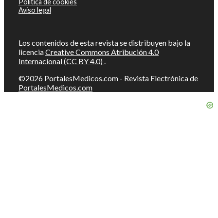
Política de cookies
Aviso legal
Los contenidos de esta revista se distribuyen bajo la
licencia
Creative Commons Atribución 4.0
Internacional (CC BY 4.0)
.
©2026
PortalesMedicos.com
-
Revista Electrónica de
PortalesMedicos.com