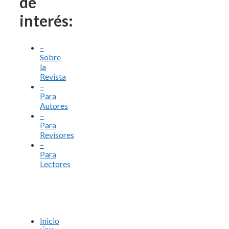
de
interés:
–
Sobre
la
Revista
–
Para
Autores
–
Para
Revisores
–
Para
Lectores
Inicio