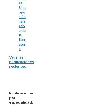
as.
Una
revi
sión
narr
ativ
a de
la
liter
atur
a
Ver más
publicaciones
recientes
Publicaciones
por
especialidad: