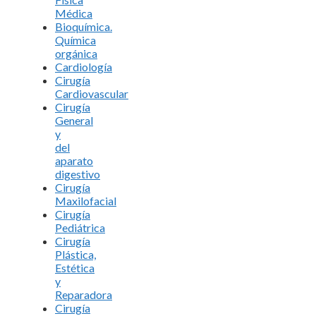
Médica
Bioquímica.
Química
orgánica
Cardiología
Cirugía
Cardiovascular
Cirugía
General
y
del
aparato
digestivo
Cirugía
Maxilofacial
Cirugía
Pediátrica
Cirugía
Plástica,
Estética
y
Reparadora
Cirugía