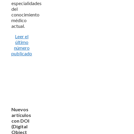
especialidades
del
conocimiento
médico
actual.
Leer el
último
número
publicado
Nuevos
artículos
con DOI
(Digital
Object