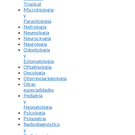
Tropical
Microbiología
y
Parasitología
Nefrología
Neumología
Neurocirugía
Neurología
Odontología
y
Estomatología
Oftalmología
Oncología
Otorrinolaringología
Otras
especialidades
Pediatría
y
Neonatología
Psicología
Psiquiatría
Radiodiagnóstico
y