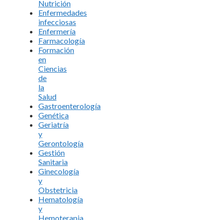
Nutrición
Enfermedades
infecciosas
Enfermería
Farmacología
Formación
en
Ciencias
de
la
Salud
Gastroenterología
Genética
Geriatría
y
Gerontología
Gestión
Sanitaria
Ginecología
y
Obstetricia
Hematología
y
Hemoterapia