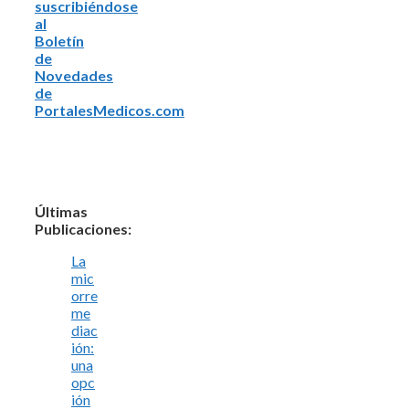
suscribiéndose
al
Boletín
de
Novedades
de
PortalesMedicos.com
Últimas
Publicaciones:
La
mic
orre
me
diac
ión:
una
opc
ión