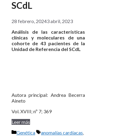
SCdL
28 febrero, 2024
3 abril, 2023
Análisis de las características
clínicas y moleculares de una
cohorte de 43 pacientes de la
Unidad de Referencia del SCdL
Autora principal: Andrea Becerra
Aineto
Vol. XVIII; nº 7; 369
Leer más
Categorías
Etiquetas
Genética
anomalías cardíacas
,