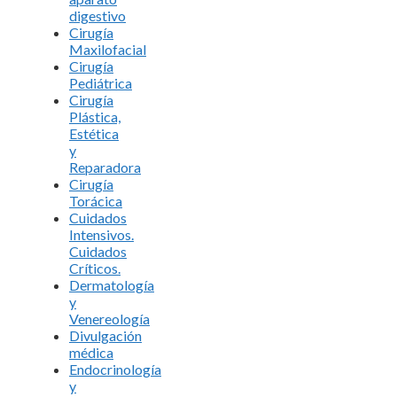
digestivo
Cirugía
Maxilofacial
Cirugía
Pediátrica
Cirugía
Plástica,
Estética
y
Reparadora
Cirugía
Torácica
Cuidados
Intensivos.
Cuidados
Críticos.
Dermatología
y
Venereología
Divulgación
médica
Endocrinología
y