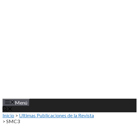
Saltar
al
contenido
Menú
Inicio
>
Ultimas Publicaciones de la Revista
>
SMC3