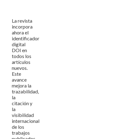
La revista
incorpora
ahora el
identificador
digital
DOI en
todos los
artículos
nuevos.
Este
avance
mejora la
trazabilidad,
la
citación y
la
visibilidad
internacional
de los
trabajos
publicados.