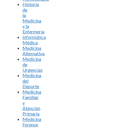
Historia
de
la
Medicina
y la
Enfermería
Informática
Médica
Medicina
Alternativa
Medicina
de
Urgencias
Medicina
del
Deporte
Medicina
Familiar
y
Atención
Primaria
Medicina
Forense