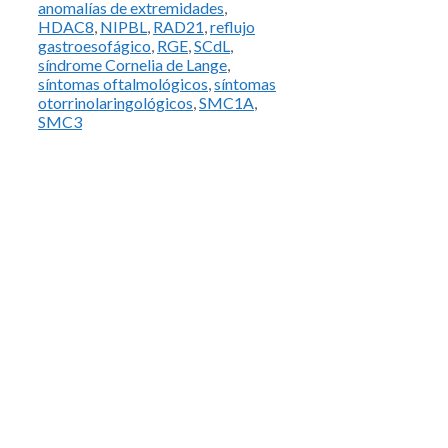
anomalías de extremidades
,
HDAC8
,
NIPBL
,
RAD21
,
reflujo
gastroesofágico
,
RGE
,
SCdL
,
síndrome Cornelia de Lange
,
síntomas oftalmológicos
,
síntomas
otorrinolaringológicos
,
SMC1A
,
SMC3