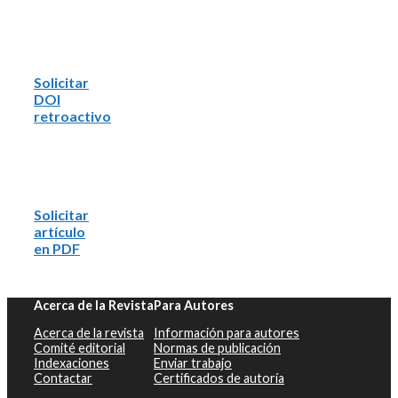
Solicitar
DOI
retroactivo
Solicitar
artículo
en PDF
Acerca de la Revista
Para Autores
Acerca de la revista
Información para autores
Comité editorial
Normas de publicación
Indexaciones
Enviar trabajo
Contactar
Certificados de autoría