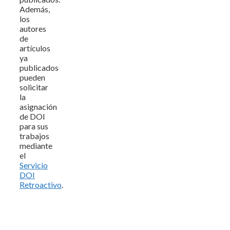
Además,
los
autores
de
artículos
ya
publicados
pueden
solicitar
la
asignación
de DOI
para sus
trabajos
mediante
el
Servicio
DOI
Retroactivo
.