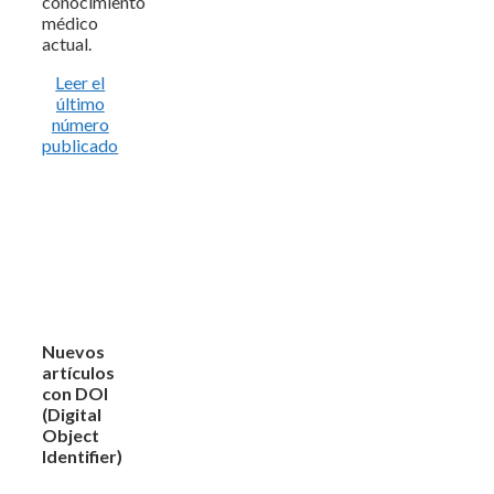
conocimiento
médico
actual.
Leer el
último
número
publicado
Nuevos
artículos
con DOI
(Digital
Object
Identifier)