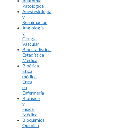
Anatomía
Patológica
Anestesiología
y
Reanimación
Angiología
y
Cirugía
Vascular
Bioestadística.
Estadística
Médica
Bioética.
Ética
médica.
Ética
en
Enfermería
Biofísica
y
Física
Médica
Bioquímica.
Química