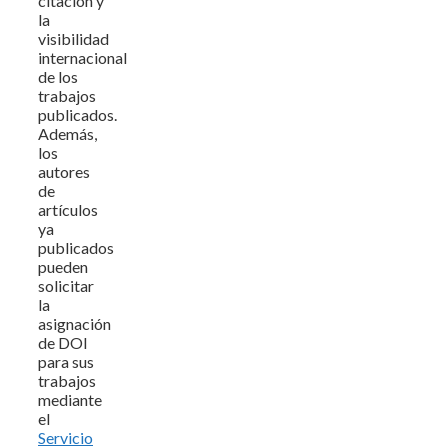
citación y
la
visibilidad
internacional
de los
trabajos
publicados.
Además,
los
autores
de
artículos
ya
publicados
pueden
solicitar
la
asignación
de DOI
para sus
trabajos
mediante
el
Servicio