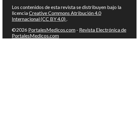
Los contenidos de esta revista se distribuyen bajo la
licencia
Creative Commons Atribución 4.0
Internacional (CC BY 4.0)
.
©2026
PortalesMedicos.com
-
Revista Electrónica de
PortalesMedicos.com