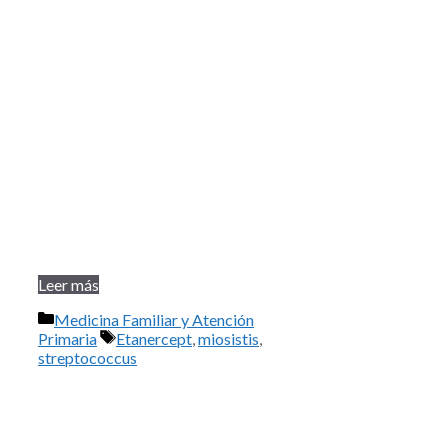
Leer más
Categorías
Medicina Familiar y Atención
Etiquetas
Primaria
Etanercept
,
miosistis
,
streptococcus