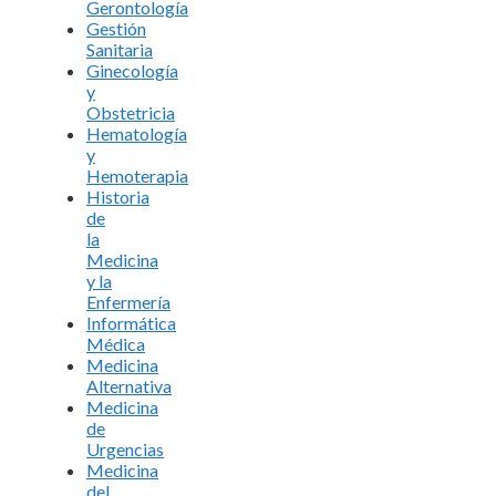
Gerontología
Gestión
Sanitaria
Ginecología
y
Obstetricia
Hematología
y
Hemoterapia
Historia
de
la
Medicina
y la
Enfermería
Informática
Médica
Medicina
Alternativa
Medicina
de
Urgencias
Medicina
del