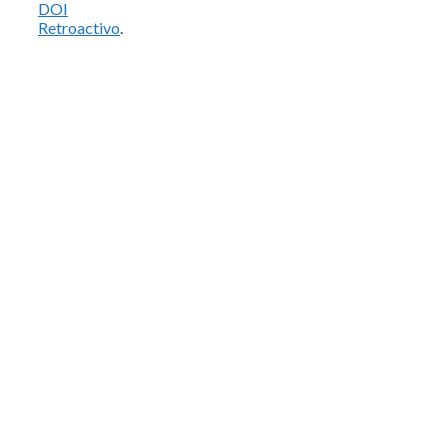
DOI
Retroactivo
.