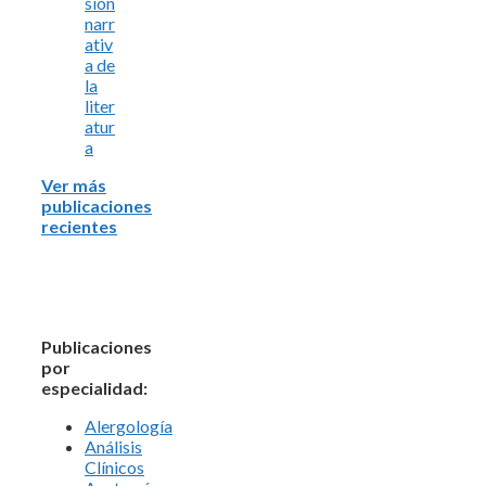
sión
narr
ativ
a de
la
liter
atur
a
Ver más
publicaciones
recientes
Publicaciones
por
especialidad:
Alergología
Análisis
Clínicos