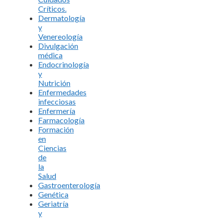
Críticos.
Dermatología
y
Venereología
Divulgación
médica
Endocrinología
y
Nutrición
Enfermedades
infecciosas
Enfermería
Farmacología
Formación
en
Ciencias
de
la
Salud
Gastroenterología
Genética
Geriatría
y