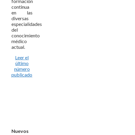
formación
continua
en las
diversas
especialidades
del
conocimiento
médico
actual.
Leer el
último
número
publicado
Nuevos