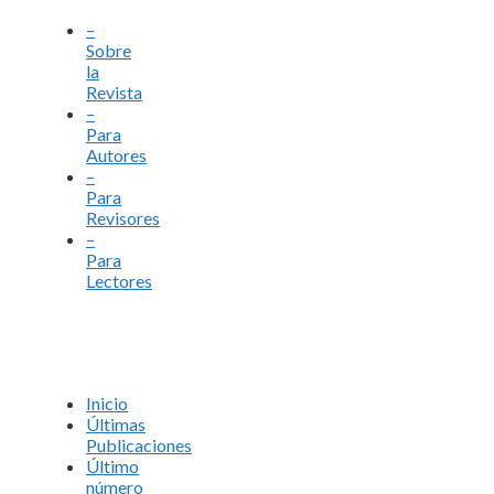
–
Sobre
la
Revista
–
Para
Autores
–
Para
Revisores
–
Para
Lectores
Inicio
Últimas
Publicaciones
Último
número