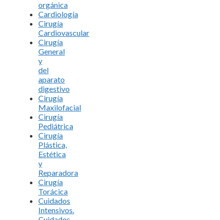
orgánica
Cardiología
Cirugía
Cardiovascular
Cirugía
General
y
del
aparato
digestivo
Cirugía
Maxilofacial
Cirugía
Pediátrica
Cirugía
Plástica,
Estética
y
Reparadora
Cirugía
Torácica
Cuidados
Intensivos.
Cuidados