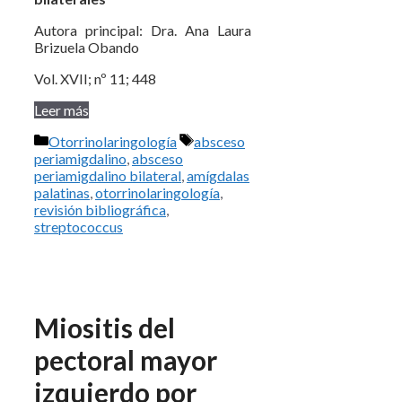
Autora principal: Dra. Ana Laura
Brizuela Obando
Vol. XVII; nº 11; 448
Leer más
Categorías
Etiquetas
Otorrinolaringología
absceso
periamigdalino
,
absceso
periamigdalino bilateral
,
amígdalas
palatinas
,
otorrinolaringología
,
revisión bibliográfica
,
streptococcus
Miositis del
pectoral mayor
izquierdo por