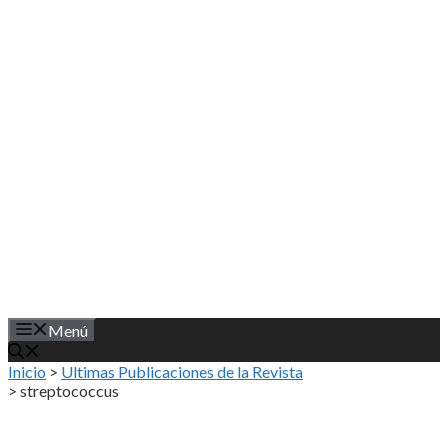
Saltar
al
contenido
Menú
Inicio
>
Ultimas Publicaciones de la Revista
>
streptococcus