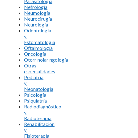
Parasitología
Nefrología
Neumología
Neurocirugía
Neurología
Odontología
y
Estomatología
Oftalmología
Oncología
Otorrinolaringología
Otras
especialidades
Pediatría
y
Neonatología
Psicología
Psiquiatría
Radiodiagnóstico
y
Radioterapia
Rehabilitación
y
Fisioterapia