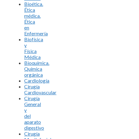
Bioética.
Ética
médica.
Ética
en
Enfermería
Biofísica
y
Física
Médica
Bioquímica.
Química
orgánica
Cardiología
Cirugía
Cardiovascular
Cirugía
General
y
del
aparato
digestivo
Cirugía