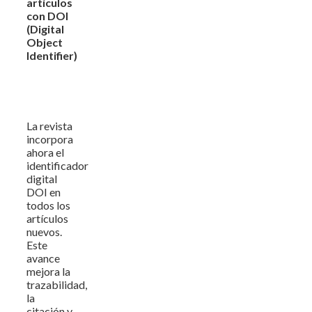
artículos
con DOI
(Digital
Object
Identifier)
La revista
incorpora
ahora el
identificador
digital
DOI en
todos los
artículos
nuevos.
Este
avance
mejora la
trazabilidad,
la
citación y