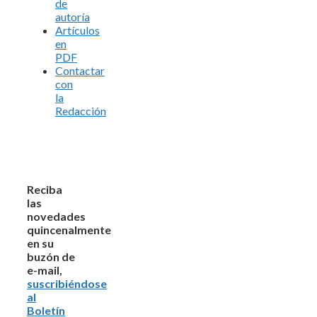
de
autoría
Artículos
en
PDF
Contactar
con
la
Redacción
Reciba
las
novedades
quincenalmente
en su
buzón de
e-mail,
suscribiéndose
al
Boletín