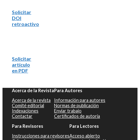
Solicitar
DOI
retroactivo
Solicitar
artículo
en PDF
Acerca de la Revista
Para Autores
Acerca de la revista
Información para autores
Comité editorial
Normas de publicación
Indexaciones
Enviar trabajo
Contactar
Certificados de autoría
Para Revisores
Para Lectores
Instrucciones para revisores
Acceso abierto