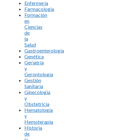
Enfermería
Farmacología
Formación
en
Ciencias
de
la
Salud
Gastroenterología
Genética
Geriatría
y
Gerontología
Gestión
Sanitaria
Ginecología
y
Obstetricia
Hematología
y
Hemoterapia
Historia
de
la