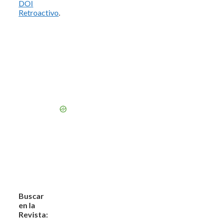
DOI
Retroactivo
.
Buscar
en la
Revista: