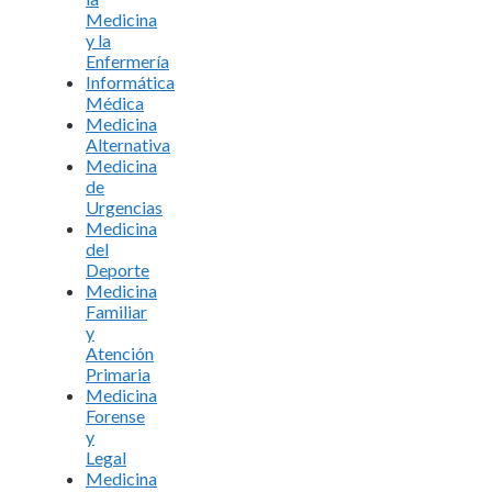
Medicina
y la
Enfermería
Informática
Médica
Medicina
Alternativa
Medicina
de
Urgencias
Medicina
del
Deporte
Medicina
Familiar
y
Atención
Primaria
Medicina
Forense
y
Legal
Medicina