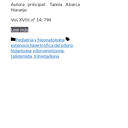
Autora principal: Tannia Abarca
Naranjo
Vol. XVIII; nº 14; 794
Leer más
Categorías
Etiquetas
Pediatría y Neonatología
estenosis hipertrófica del píloro
,
hidantoina
,
piloromiotomía
,
talidomida
,
trimetadiona