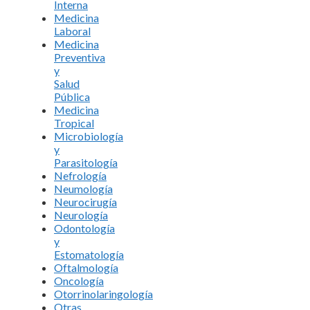
Interna
Medicina
Laboral
Medicina
Preventiva
y
Salud
Pública
Medicina
Tropical
Microbiología
y
Parasitología
Nefrología
Neumología
Neurocirugía
Neurología
Odontología
y
Estomatología
Oftalmología
Oncología
Otorrinolaringología
Otras