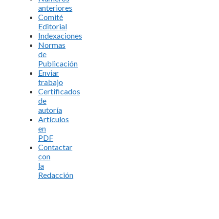
anteriores
Comité
Editorial
Indexaciones
Normas
de
Publicación
Enviar
trabajo
Certificados
de
autoría
Artículos
en
PDF
Contactar
con
la
Redacción