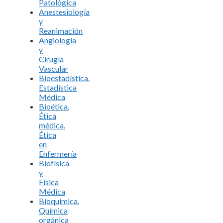
Patológica
Anestesiología
y
Reanimación
Angiología
y
Cirugía
Vascular
Bioestadística.
Estadística
Médica
Bioética.
Ética
médica.
Ética
en
Enfermería
Biofísica
y
Física
Médica
Bioquímica.
Química
orgánica