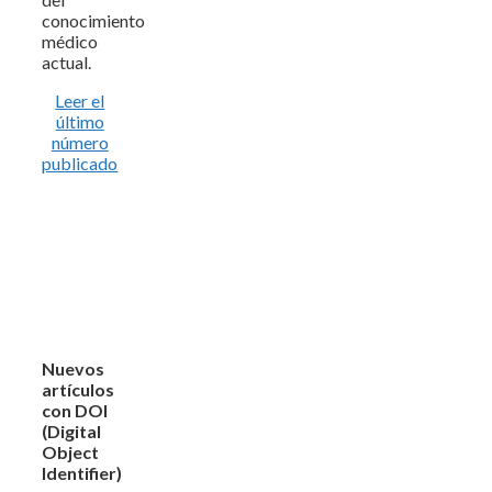
conocimiento
médico
actual.
Leer el
último
número
publicado
Nuevos
artículos
con DOI
(Digital
Object
Identifier)