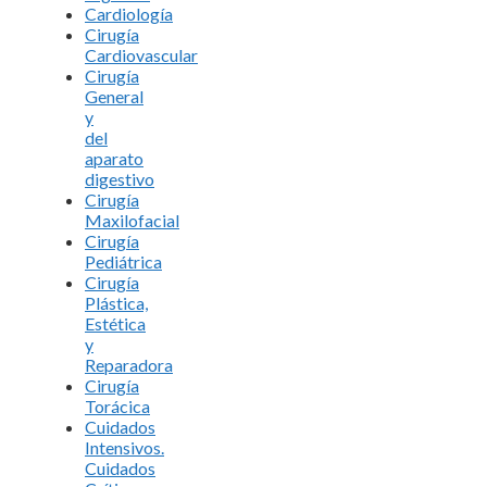
Cardiología
Cirugía
Cardiovascular
Cirugía
General
y
del
aparato
digestivo
Cirugía
Maxilofacial
Cirugía
Pediátrica
Cirugía
Plástica,
Estética
y
Reparadora
Cirugía
Torácica
Cuidados
Intensivos.
Cuidados