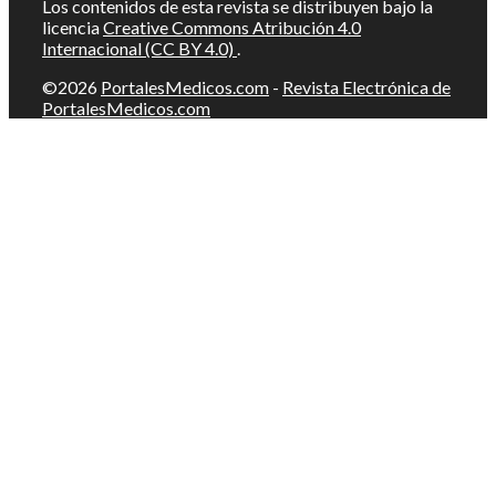
Los contenidos de esta revista se distribuyen bajo la
licencia
Creative Commons Atribución 4.0
Internacional (CC BY 4.0)
.
©2026
PortalesMedicos.com
-
Revista Electrónica de
PortalesMedicos.com