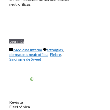
neutrofílicas.
Leer más
Categorías
Etiquetas
Medicina Interna
artralgias
,
dermatosis neutrofílica
,
Fiebre
,
Síndrome de Sweet
Revista
Electrónica