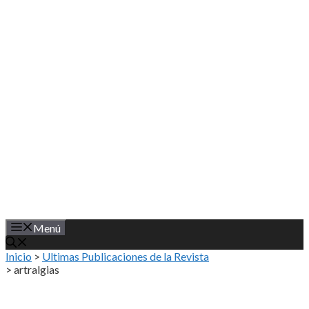
Saltar
al
contenido
Menú
Inicio
>
Ultimas Publicaciones de la Revista
>
artralgias