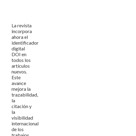
La revista
incorpora
ahora el
identificador
digital
DOI en
todos los
artículos
nuevos.
Este
avance
mejora la
trazabilidad,
la
citación y
la
visibilidad
internacional
de los
trabajos