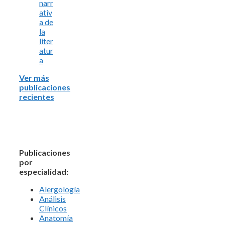
narr
ativ
a de
la
liter
atur
a
Ver más
publicaciones
recientes
Publicaciones
por
especialidad:
Alergología
Análisis
Clínicos
Anatomía