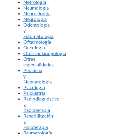
Nefrología
Neumología
Neurocirugía
Neurología
Odontología
y
Estomatología
Oftalmología
Oncología
Otorrinolaringología
Otras
especialidades
Pediatría
y
Neonatología
Psicología
Psiquiatría
Radiodiagnóstico
y
Radioterapia
Rehabilitación
y
Fisioterapia
Reumatología