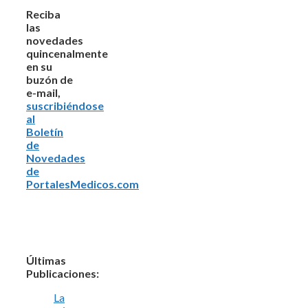
Reciba
las
novedades
quincenalmente
en su
buzón de
e-mail,
suscribiéndose
al
Boletín
de
Novedades
de
PortalesMedicos.com
Últimas
Publicaciones:
La