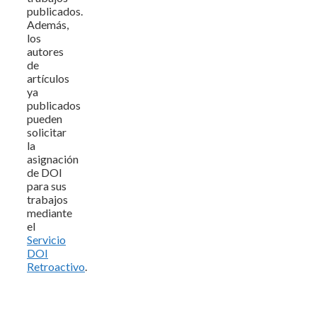
publicados.
Además,
los
autores
de
artículos
ya
publicados
pueden
solicitar
la
asignación
de DOI
para sus
trabajos
mediante
el
Servicio
DOI
Retroactivo
.