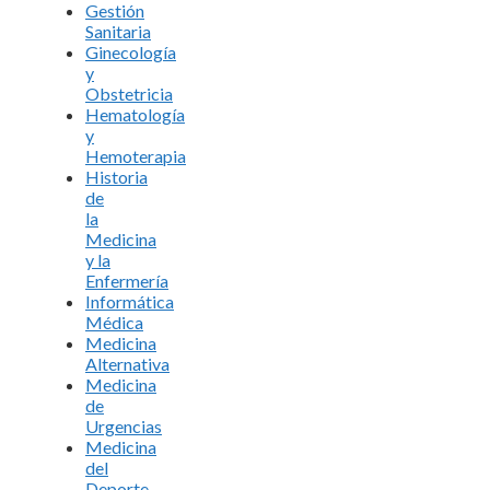
Gestión
Sanitaria
Ginecología
y
Obstetricia
Hematología
y
Hemoterapia
Historia
de
la
Medicina
y la
Enfermería
Informática
Médica
Medicina
Alternativa
Medicina
de
Urgencias
Medicina
del
Deporte