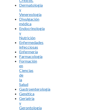
Críticos.
Dermatología
y
Venereología
Divulgación
médica
Endocrinología
y
Nutrición
Enfermedades
infecciosas
Enfermería
Farmacología
Formación
en
Ciencias
de
la
Salud
Gastroenterología
Genética
Geriatría
y
Gerontología