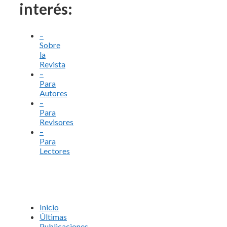
interés:
–
Sobre
la
Revista
–
Para
Autores
–
Para
Revisores
–
Para
Lectores
Inicio
Últimas
Publicaciones