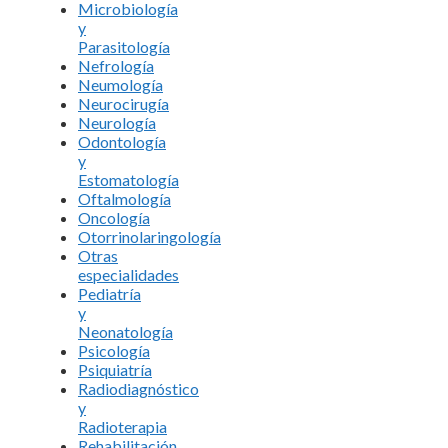
Microbiología
y
Parasitología
Nefrología
Neumología
Neurocirugía
Neurología
Odontología
y
Estomatología
Oftalmología
Oncología
Otorrinolaringología
Otras
especialidades
Pediatría
y
Neonatología
Psicología
Psiquiatría
Radiodiagnóstico
y
Radioterapia
Rehabilitación