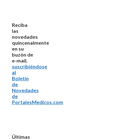
Reciba
las
novedades
quincenalmente
en su
buzón de
e-mail,
suscribiéndose
al
Boletín
de
Novedades
de
PortalesMedicos.com
Últimas