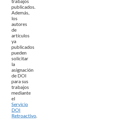
trabajos
publicados.
Además,
los
autores
de
artículos
ya
publicados
pueden
solicitar
la
asignación
de DOI
para sus
trabajos
mediante
el
Servicio
DOI
Retroactivo
.