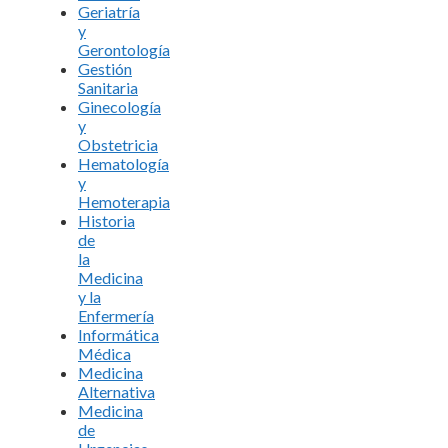
Geriatría
y
Gerontología
Gestión
Sanitaria
Ginecología
y
Obstetricia
Hematología
y
Hemoterapia
Historia
de
la
Medicina
y la
Enfermería
Informática
Médica
Medicina
Alternativa
Medicina
de