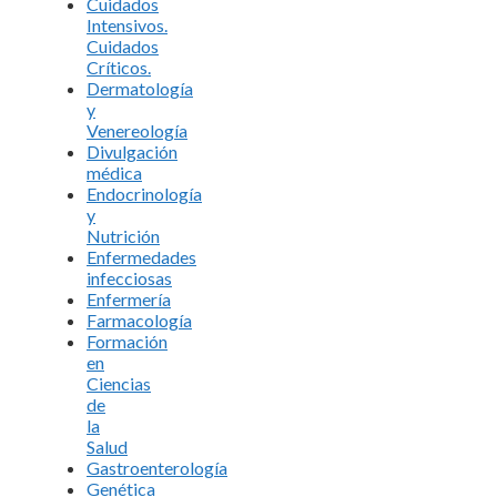
Cuidados
Intensivos.
Cuidados
Críticos.
Dermatología
y
Venereología
Divulgación
médica
Endocrinología
y
Nutrición
Enfermedades
infecciosas
Enfermería
Farmacología
Formación
en
Ciencias
de
la
Salud
Gastroenterología
Genética