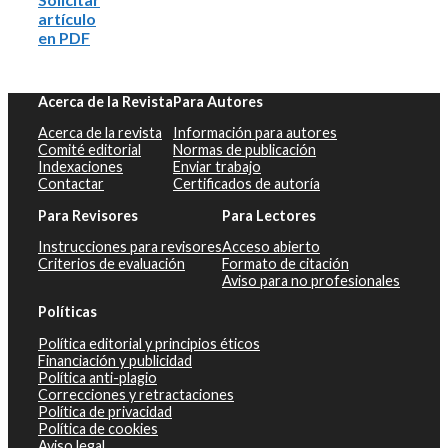
artículo
en PDF
Acerca de la Revista
Para Autores
Acerca de la revista
Información para autores
Comité editorial
Normas de publicación
Indexaciones
Enviar trabajo
Contactar
Certificados de autoría
Para Revisores
Para Lectores
Instrucciones para revisores
Acceso abierto
Criterios de evaluación
Formato de citación
Aviso para no profesionales
Políticas
Política editorial y principios éticos
Financiación y publicidad
Política anti-plagio
Correcciones y retractaciones
Política de privacidad
Política de cookies
Aviso legal