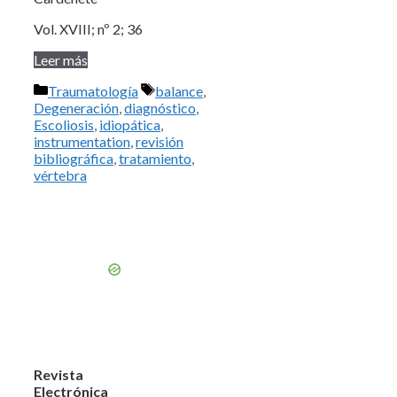
Vol. XVIII; nº 2; 36
Leer más
Categorías
Etiquetas
Traumatología
balance
,
Degeneración
,
diagnóstico
,
Escoliosis
,
idiopática
,
instrumentation
,
revisión
bibliográfica
,
tratamiento
,
vértebra
Revista
Electrónica