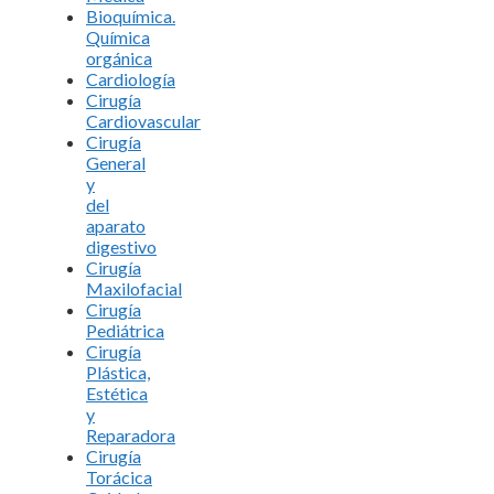
Bioquímica.
Química
orgánica
Cardiología
Cirugía
Cardiovascular
Cirugía
General
y
del
aparato
digestivo
Cirugía
Maxilofacial
Cirugía
Pediátrica
Cirugía
Plástica,
Estética
y
Reparadora
Cirugía
Torácica