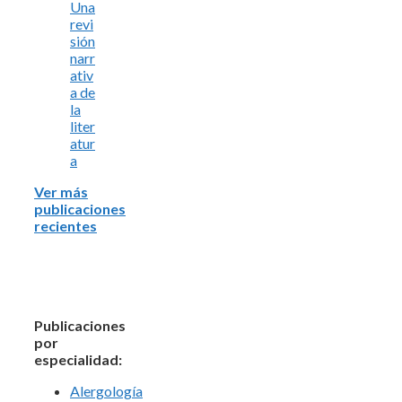
Una
revi
sión
narr
ativ
a de
la
liter
atur
a
Ver más
publicaciones
recientes
Publicaciones
por
especialidad:
Alergología