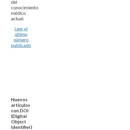
del
conocimiento
médico
actual.
Leer el
último
número
publicado
Nuevos
artículos
con DOI
(Digital
Object
Identifier)