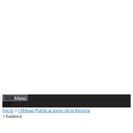
Saltar
al
contenido
Menú
Inicio
>
Ultimas Publicaciones de la Revista
>
balance