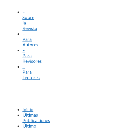
–
Sobre
la
Revista
–
Para
Autores
–
Para
Revisores
–
Para
Lectores
Inicio
Últimas
Publicaciones
Último