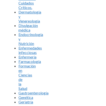
Cuidados
Críticos.
Dermatología
y
Venereología
Divulgación
médica
Endocrinología
y
Nutrición
Enfermedades
infecciosas
Enfermería
Farmacología
Formación
en
Ciencias
de
la
Salud
Gastroenterología
Genética
Geriatría