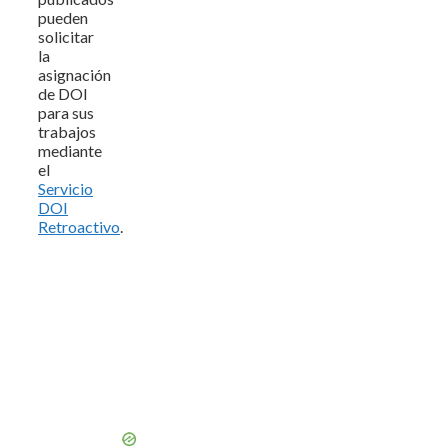
pueden
solicitar
la
asignación
de DOI
para sus
trabajos
mediante
el
Servicio
DOI
Retroactivo
.