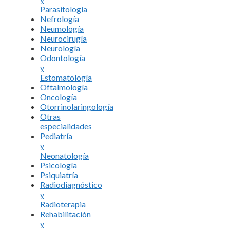
Parasitología
Nefrología
Neumología
Neurocirugía
Neurología
Odontología
y
Estomatología
Oftalmología
Oncología
Otorrinolaringología
Otras
especialidades
Pediatría
y
Neonatología
Psicología
Psiquiatría
Radiodiagnóstico
y
Radioterapia
Rehabilitación
y