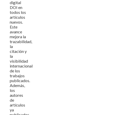
digital
DOI en
todos los
artículos
nuevos.
Este
avance
mejora la
trazabilidad,
la
citación y
la
visibilidad
internacional
de los
trabajos
publicados.
Además,
los
autores
de
artículos
ya
publicados