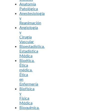
Anatomía
Patológica
Anestesiología
y
Reanimación
Angiología
y
Cirugía
Vascular
Bioestadística.
Estadística
Médica
Bioética.
Ética
médica.
Ética
en
Enfermería
Biofísica
y
Física
Médica
Bioquímica.