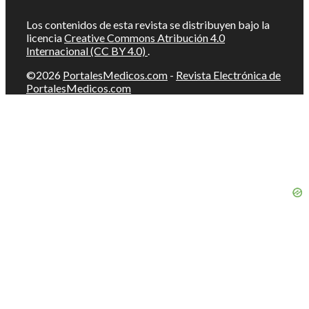
Los contenidos de esta revista se distribuyen bajo la
licencia
Creative Commons Atribución 4.0
Internacional (CC BY 4.0)
.
©2026
PortalesMedicos.com
-
Revista Electrónica de
PortalesMedicos.com