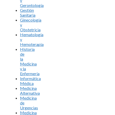
y
Gerontología
Gestión
Sanitaria
Ginecología
y
Obstetricia
Hematología
y
Hemoterapia
Historia
de
la
Medicina
y la
Enfermería
Informática
Médica
Medicina
Alternativa
Medicina
de
Urgencias
Medicina