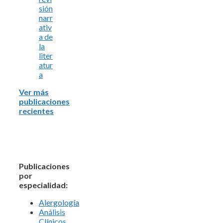
sión
narr
ativ
a de
la
liter
atur
a
Ver más
publicaciones
recientes
Publicaciones
por
especialidad:
Alergología
Análisis
Clínicos