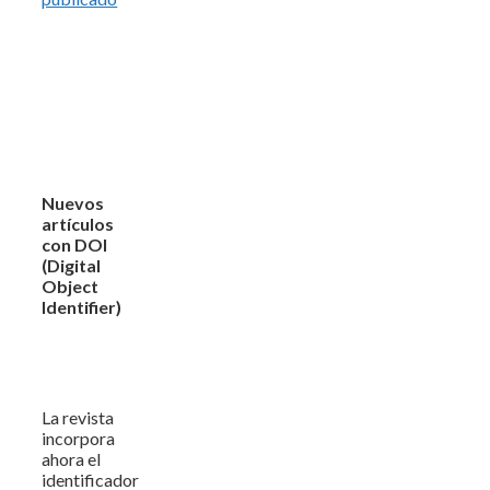
Nuevos
artículos
con DOI
(Digital
Object
Identifier)
La revista
incorpora
ahora el
identificador