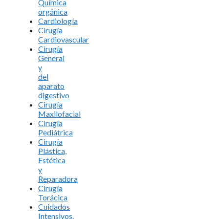
Química
orgánica
Cardiología
Cirugía
Cardiovascular
Cirugía
General
y
del
aparato
digestivo
Cirugía
Maxilofacial
Cirugía
Pediátrica
Cirugía
Plástica,
Estética
y
Reparadora
Cirugía
Torácica
Cuidados
Intensivos.