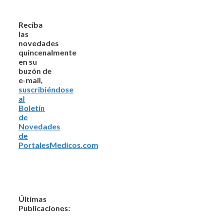
Reciba
las
novedades
quincenalmente
en su
buzón de
e-mail,
suscribiéndose
al
Boletín
de
Novedades
de
PortalesMedicos.com
Últimas
Publicaciones: