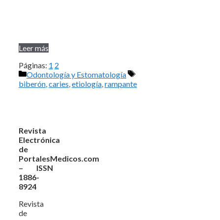
Leer más
Páginas:
1
2
Categorías
Etiquetas
Odontología y Estomatología
biberón
,
caries
,
etiología
,
rampante
Revista
Electrónica
de
PortalesMedicos.com
– ISSN
1886-
8924
Revista
de