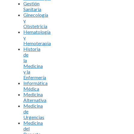
Gestión
Sanitaria
Ginecología
y
Obstetricia
Hematología
y
Hemoterapia
Historia
de
la
Medicina
y la
Enfermería
Informática
Médica
Medicina
Alternativa
Medicina
de
Urgencias
Medicina
del