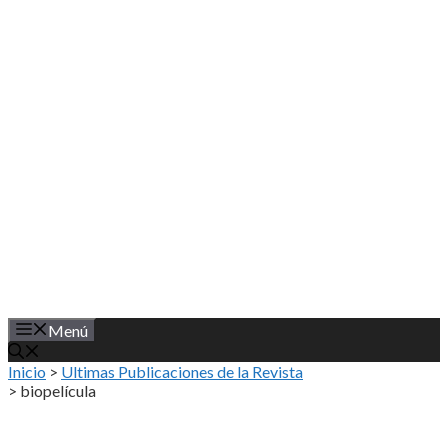
Saltar
al
contenido
Menú
Inicio
>
Ultimas Publicaciones de la Revista
>
biopelícula