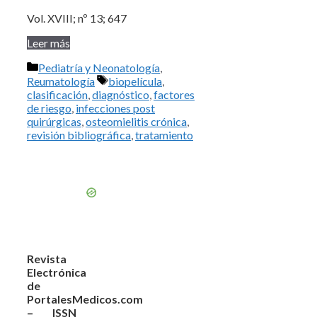
Vol. XVIII; nº 13; 647
Leer más
Categorías
Pediatría y Neonatología
,
Etiquetas
Reumatología
biopelícula
,
clasificación
,
diagnóstico
,
factores
de riesgo
,
infecciones post
quirúrgicas
,
osteomielitis crónica
,
revisión bibliográfica
,
tratamiento
Revista
Electrónica
de
PortalesMedicos.com
– ISSN