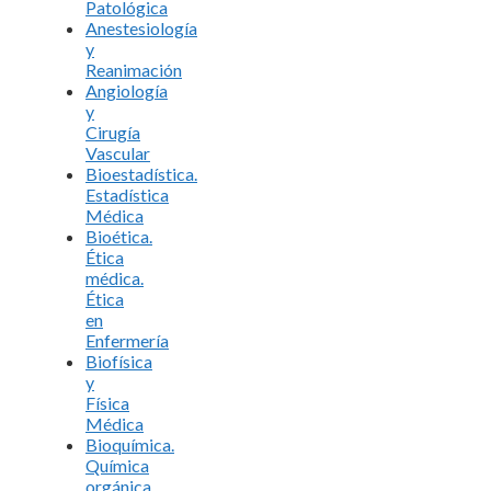
Patológica
Anestesiología
y
Reanimación
Angiología
y
Cirugía
Vascular
Bioestadística.
Estadística
Médica
Bioética.
Ética
médica.
Ética
en
Enfermería
Biofísica
y
Física
Médica
Bioquímica.
Química
orgánica