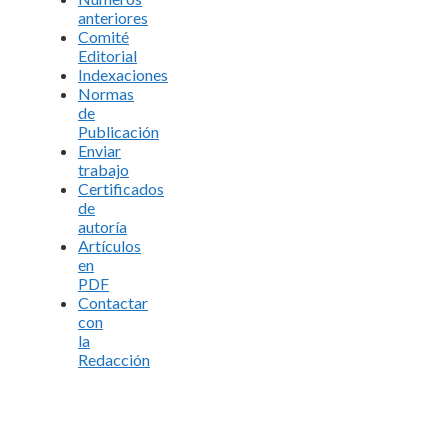
anteriores
Comité
Editorial
Indexaciones
Normas
de
Publicación
Enviar
trabajo
Certificados
de
autoría
Artículos
en
PDF
Contactar
con
la
Redacción