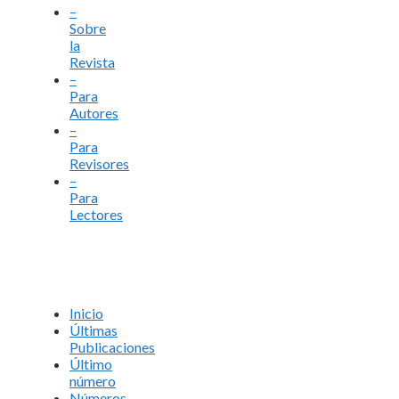
–
Sobre
la
Revista
–
Para
Autores
–
Para
Revisores
–
Para
Lectores
Inicio
Últimas
Publicaciones
Último
número
Números