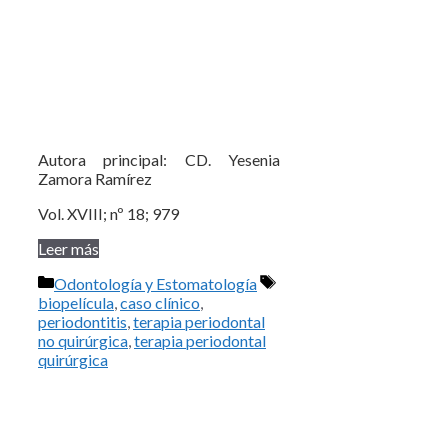
Autora principal: CD. Yesenia
Zamora Ramírez
Vol. XVIII; nº 18; 979
Leer más
Categorías
Etiquetas
Odontología y Estomatología
biopelícula
,
caso clínico
,
periodontitis
,
terapia periodontal
no quirúrgica
,
terapia periodontal
quirúrgica