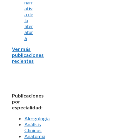
narr
ativ
a de
la
liter
atur
a
Ver más
publicaciones
recientes
Publicaciones
por
especialidad:
Alergología
Análisis
Clínicos
Anatomía