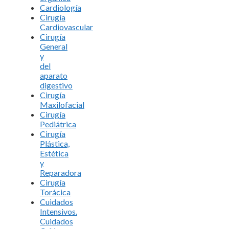
Cardiología
Cirugía
Cardiovascular
Cirugía
General
y
del
aparato
digestivo
Cirugía
Maxilofacial
Cirugía
Pediátrica
Cirugía
Plástica,
Estética
y
Reparadora
Cirugía
Torácica
Cuidados
Intensivos.
Cuidados