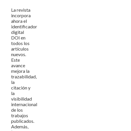
La revista
incorpora
ahora el
identificador
digital
DOI en
todos los
artículos
nuevos.
Este
avance
mejora la
trazabilidad,
la
citación y
la
visibilidad
internacional
de los
trabajos
publicados.
Además,