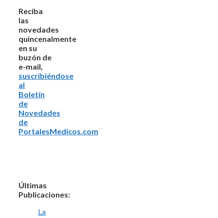
Reciba
las
novedades
quincenalmente
en su
buzón de
e-mail,
suscribiéndose
al
Boletín
de
Novedades
de
PortalesMedicos.com
Últimas
Publicaciones:
La