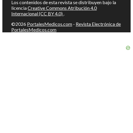
Los contenidos de esta revista se distribuyen bajo la
licencia
Creative Commons Atribución 4.0
Internacional (CC BY 4.0)
.
©2026
PortalesMedicos.com
-
Revista Electrónica de
PortalesMedicos.com