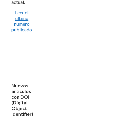
actual.
Leer el
último
número
publicado
Nuevos
artículos
con DOI
(Digital
Object
Identifier)