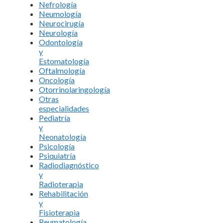
Nefrología
Neumología
Neurocirugía
Neurología
Odontología
y
Estomatología
Oftalmología
Oncología
Otorrinolaringología
Otras
especialidades
Pediatría
y
Neonatología
Psicología
Psiquiatría
Radiodiagnóstico
y
Radioterapia
Rehabilitación
y
Fisioterapia
Reumatología