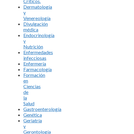
Críticos.
Dermatología
y
Venereología
Divulgación
médica
Endocrinología
y
Nutrición
Enfermedades
infecciosas
Enfermería
Farmacología
Formación
en
Ciencias
de
la
Salud
Gastroenterología
Genética
Geriatría
y
Gerontología