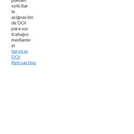
solicitar
la
asignación
de DOI
para sus
trabajos
mediante
el
Servicio
DOI
Retroactivo
.