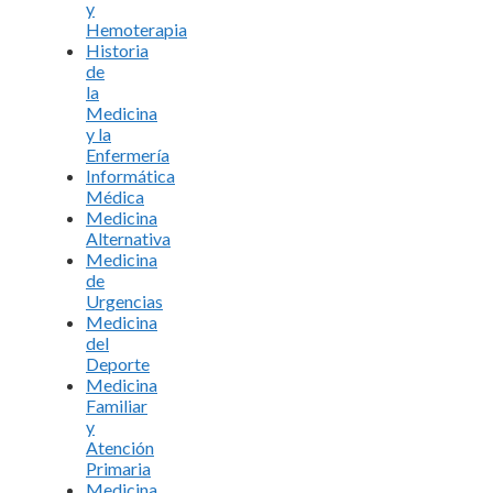
y
Hemoterapia
Historia
de
la
Medicina
y la
Enfermería
Informática
Médica
Medicina
Alternativa
Medicina
de
Urgencias
Medicina
del
Deporte
Medicina
Familiar
y
Atención
Primaria
Medicina