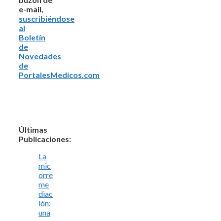
e-mail,
suscribiéndose
al
Boletín
de
Novedades
de
PortalesMedicos.com
Últimas
Publicaciones:
La
mic
orre
me
diac
ión:
una