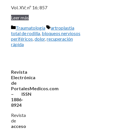
Vol. XV; nº 16; 857
Leer más
Categorías
Etiquetas
Traumatología
artroplastia
total de rodilla
,
bloqueos nerviosos
periféricos
,
dolor
,
recuperación
rápida
Revista
Electrónica
de
PortalesMedicos.com
– ISSN
1886-
8924
Revista
de
acceso