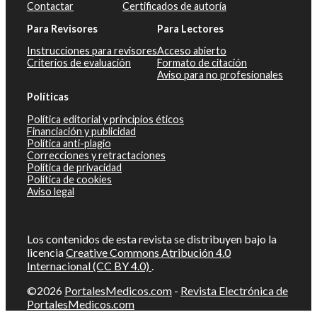
Contactar
Certificados de autoría
Para Revisores
Para Lectores
Instrucciones para revisores
Acceso abierto
Criterios de evaluación
Formato de citación
Aviso para no profesionales
Políticas
Política editorial y principios éticos
Financiación y publicidad
Política anti-plagio
Correcciones y retractaciones
Política de privacidad
Política de cookies
Aviso legal
Los contenidos de esta revista se distribuyen bajo la
licencia
Creative Commons Atribución 4.0
Internacional (CC BY 4.0)
.
©2026
PortalesMedicos.com
-
Revista Electrónica de
PortalesMedicos.com