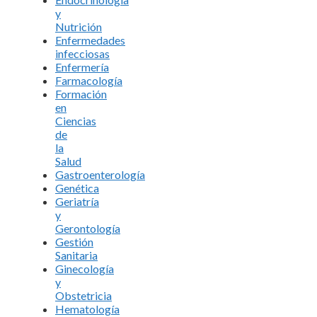
y
Nutrición
Enfermedades
infecciosas
Enfermería
Farmacología
Formación
en
Ciencias
de
la
Salud
Gastroenterología
Genética
Geriatría
y
Gerontología
Gestión
Sanitaria
Ginecología
y
Obstetricia
Hematología