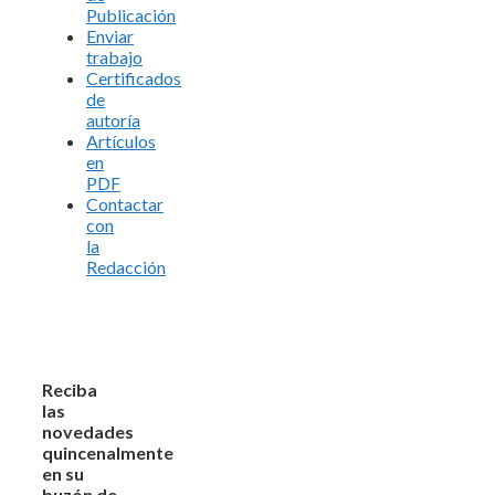
Publicación
Enviar
trabajo
Certificados
de
autoría
Artículos
en
PDF
Contactar
con
la
Redacción
Reciba
las
novedades
quincenalmente
en su
buzón de