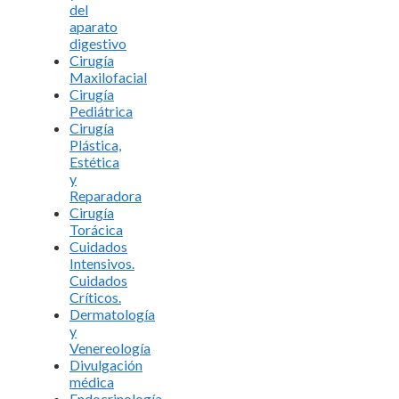
del
aparato
digestivo
Cirugía
Maxilofacial
Cirugía
Pediátrica
Cirugía
Plástica,
Estética
y
Reparadora
Cirugía
Torácica
Cuidados
Intensivos.
Cuidados
Críticos.
Dermatología
y
Venereología
Divulgación
médica
Endocrinología