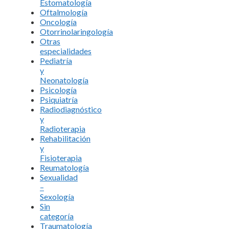
Estomatología
Oftalmología
Oncología
Otorrinolaringología
Otras
especialidades
Pediatría
y
Neonatología
Psicología
Psiquiatría
Radiodiagnóstico
y
Radioterapia
Rehabilitación
y
Fisioterapia
Reumatología
Sexualidad
–
Sexología
Sin
categoría
Traumatología