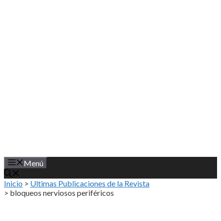
Saltar
al
contenido
Menú
Inicio
>
Ultimas Publicaciones de la Revista
>
bloqueos nerviosos periféricos