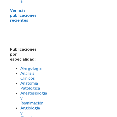
a
Ver más
publicaciones
recientes
Publicaciones
por
especialidad:
Alergología
Análisis
Clínicos
Anatomía
Patológica
Anestesiología
y
Reanimación
Angiología
y