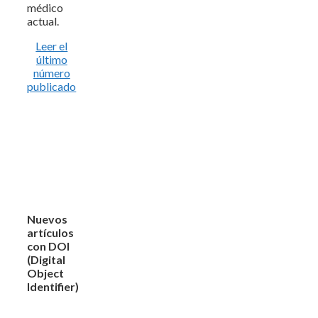
médico
actual.
Leer el
último
número
publicado
Nuevos
artículos
con DOI
(Digital
Object
Identifier)