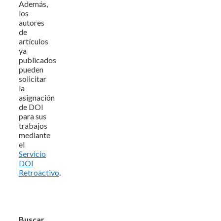
Además,
los
autores
de
artículos
ya
publicados
pueden
solicitar
la
asignación
de DOI
para sus
trabajos
mediante
el
Servicio
DOI
Retroactivo
.
Buscar