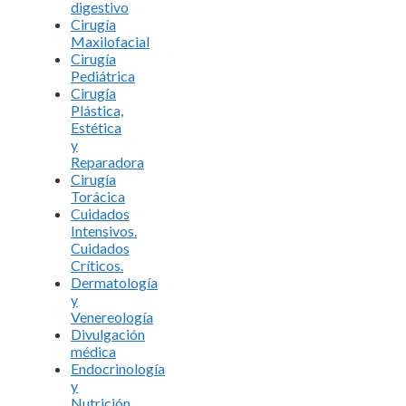
digestivo
Cirugía
Maxilofacial
Cirugía
Pediátrica
Cirugía
Plástica,
Estética
y
Reparadora
Cirugía
Torácica
Cuidados
Intensivos.
Cuidados
Críticos.
Dermatología
y
Venereología
Divulgación
médica
Endocrinología
y
Nutrición