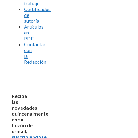
trabajo
Certificados
de
autoría
Artículos
en
PDF
Contactar
con
la
Redacción
Reciba
las
novedades
quincenalmente
en su
buzón de
e-mail,
suscribiéndose