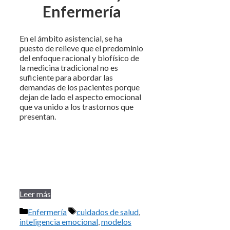
Enfermería
En el ámbito asistencial, se ha
puesto de relieve que el predominio
del enfoque racional y biofísico de
la medicina tradicional no es
suficiente para abordar las
demandas de los pacientes porque
dejan de lado el aspecto emocional
que va unido a los trastornos que
presentan.
Leer más
Categorías
Etiquetas
Enfermería
cuidados de salud
,
inteligencia emocional
,
modelos