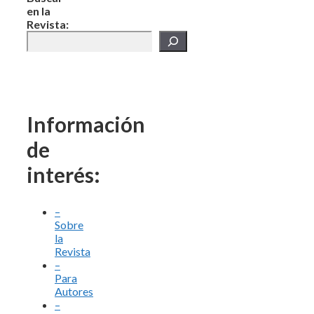
en la
Revista:
Información
de
interés:
–
Sobre
la
Revista
–
Para
Autores
–