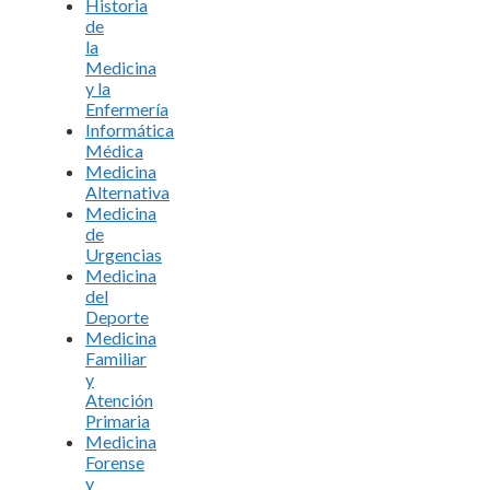
Historia
de
la
Medicina
y la
Enfermería
Informática
Médica
Medicina
Alternativa
Medicina
de
Urgencias
Medicina
del
Deporte
Medicina
Familiar
y
Atención
Primaria
Medicina
Forense
y