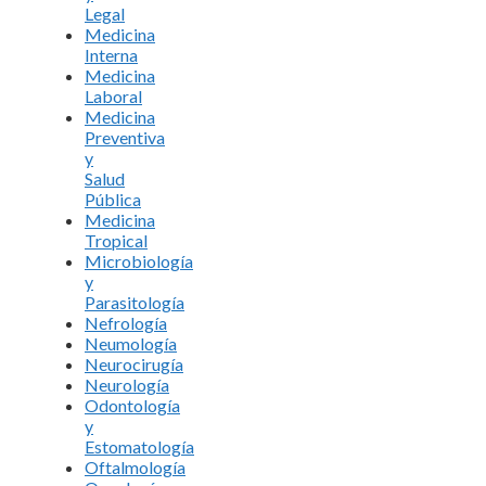
Legal
Medicina
Interna
Medicina
Laboral
Medicina
Preventiva
y
Salud
Pública
Medicina
Tropical
Microbiología
y
Parasitología
Nefrología
Neumología
Neurocirugía
Neurología
Odontología
y
Estomatología
Oftalmología