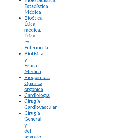
Estadística
Médica
Bioética.
Ética
médica.
Ética
en
Enfermería
Biofísica
y
Física
Médica
Bioquímica.
Química
orgánica
Cardiología
Cirugía
Cardiovascular
Cirugía
General
y
del
aparato