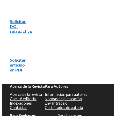
Solicitar
DOI
retroactivo
Solicitar
artículo
en PDF
Acerca de la Revista
Para Autores
Acerca de la revista
Información para autores
Comité editorial
Normas de publicación
Indexaciones
Enviar trabajo
Contactar
Certificados de autoría
Para Revisores
Para Lectores