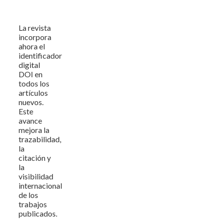
La revista
incorpora
ahora el
identificador
digital
DOI en
todos los
artículos
nuevos.
Este
avance
mejora la
trazabilidad,
la
citación y
la
visibilidad
internacional
de los
trabajos
publicados.