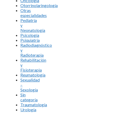
Oncología
Otorrinolaringología
Otras
especialidades
Pediatría
y
Neonatología
Psicología
Psiquiatría
Radiodiagnóstico
y
Radioterapia
Rehabilitación
y
Fisioterapia
Reumatología
Sexualidad
–
Sexología
Sin
categoría
Traumatología
Urología