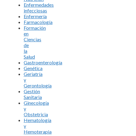
Enfermedades
infecciosas
Enfermería
Farmacología
Formación
en
Ciencias
de
la
Salud
Gastroenterología
Genética
Geriatría
y
Gerontología
Gestión
Sanitaria
Ginecología
y
Obstetricia
Hematología
y
Hemoterapia