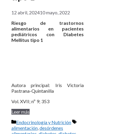
12 abril, 2024
10 mayo, 2022
Riesgo de trastornos
alimentarios en pacientes
pediátricos con Diabetes
Mellitus tipo 1
Autora principal: Iris Victoria
Pastrana-Quintanilla
Vol. XVII; nº 9; 353
Leer más
Categorías
Etiquetas
Endocrinología y Nutrición
alimentación
,
desórdenes
alimentarios
,
diabetes
,
diabetes