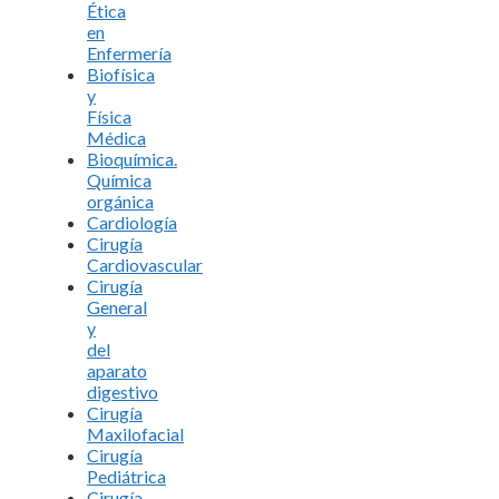
Ética
en
Enfermería
Biofísica
y
Física
Médica
Bioquímica.
Química
orgánica
Cardiología
Cirugía
Cardiovascular
Cirugía
General
y
del
aparato
digestivo
Cirugía
Maxilofacial
Cirugía
Pediátrica
Cirugía