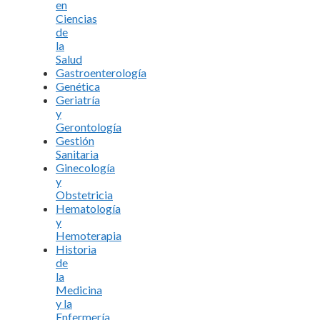
en
Ciencias
de
la
Salud
Gastroenterología
Genética
Geriatría
y
Gerontología
Gestión
Sanitaria
Ginecología
y
Obstetricia
Hematología
y
Hemoterapia
Historia
de
la
Medicina
y la
Enfermería