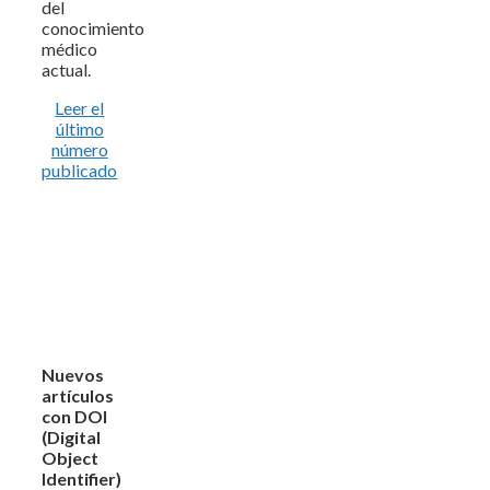
del
conocimiento
médico
actual.
Leer el
último
número
publicado
Nuevos
artículos
con DOI
(Digital
Object
Identifier)