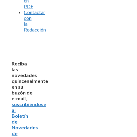
en
PDF
Contactar
con
la
Redacción
Reciba
las
novedades
quincenalmente
en su
buzón de
e-mail,
suscribiéndose
al
Boletín
de
Novedades
de