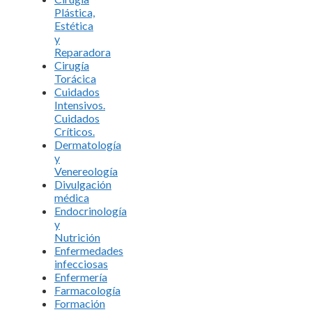
Plástica,
Estética
y
Reparadora
Cirugía
Torácica
Cuidados
Intensivos.
Cuidados
Críticos.
Dermatología
y
Venereología
Divulgación
médica
Endocrinología
y
Nutrición
Enfermedades
infecciosas
Enfermería
Farmacología
Formación