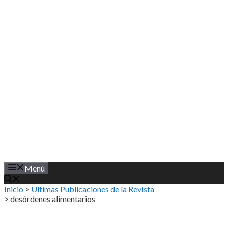
Saltar
al
contenido
Menú
Inicio
>
Ultimas Publicaciones de la Revista
>
desórdenes alimentarios