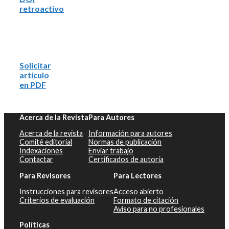
retroactivo
Solicitar
artículo
en PDF
Acerca de la Revista
Para Autores
Acerca de la revista
Información para autores
Comité editorial
Normas de publicación
Indexaciones
Enviar trabajo
Contactar
Certificados de autoría
Para Revisores
Para Lectores
Instrucciones para revisores
Acceso abierto
Criterios de evaluación
Formato de citación
Aviso para no profesionales
Políticas