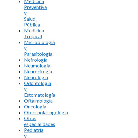
Medicina
Preventiva
y
Salud
Pública
Medicina
Tropical
Microbiología
y
Parasitología
Nefrología
Neumología
Neurocirugía
Neurología
Odontología
y
Estomatología
Oftalmología
Oncología
Otorrinolaringología
Otras
especialidades
Pediatría
y