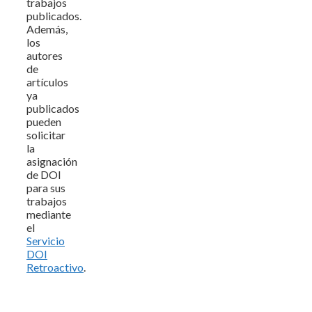
trabajos
publicados.
Además,
los
autores
de
artículos
ya
publicados
pueden
solicitar
la
asignación
de DOI
para sus
trabajos
mediante
el
Servicio
DOI
Retroactivo
.