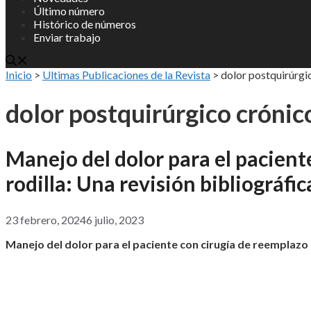
Último número
Histórico de números
Enviar trabajo
Inicio
>
Ultimas Publicaciones de la Revista
>
dolor postquirúrgi
dolor postquirúrgico crónic
Manejo del dolor para el pacient
rodilla: Una revisión bibliográfic
23 febrero, 2024
6 julio, 2023
Manejo del dolor para el paciente con cirugía de reemplazo 