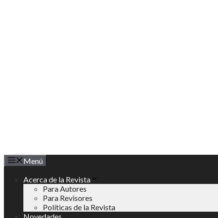
Saltar
al
contenido
Menú
Acerca de la Revista
Para Autores
Para Revisores
Políticas de la Revista
Novedades