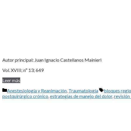
Autor principal: Juan Ignacio Castellanos Mainieri
Vol. XVIII; nº 13; 649
Leer más
Categorías
Etiquetas
Anestesiología y Reanimación
,
Traumatología
bloques regi
postquirúrgico crónico
,
estrategias de manejo del dolor
,
revisión