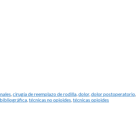
onales
,
cirugía de reemplazo de rodilla
,
dolor
,
dolor postoperatorio
 bibliográfica
,
técnicas no opioides
,
técnicas opioides