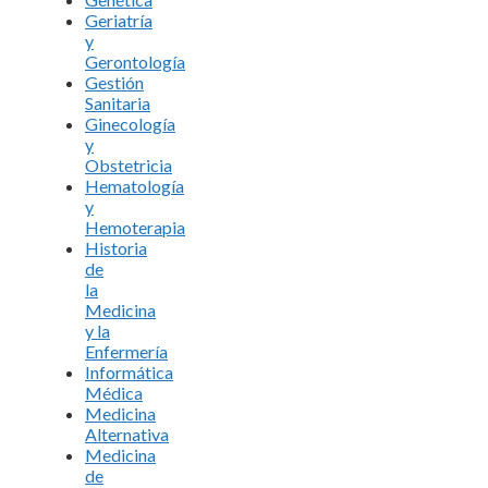
Geriatría
y
Gerontología
Gestión
Sanitaria
Ginecología
y
Obstetricia
Hematología
y
Hemoterapia
Historia
de
la
Medicina
y la
Enfermería
Informática
Médica
Medicina
Alternativa
Medicina
de