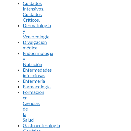
Cuidados
Intensivos.
Cuidados
Críticos.
Dermatología
y
Venereología
Divulgación
médica
Endocrinología
y
Nutrición
Enfermedades
infecciosas
Enfermería
Farmacología
Formación
en
Ciencias
de
la
Salud
Gastroenterología
Genética