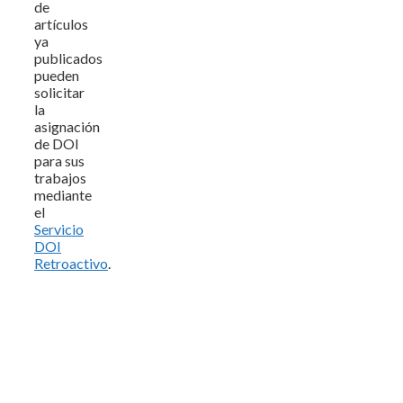
de
artículos
ya
publicados
pueden
solicitar
la
asignación
de DOI
para sus
trabajos
mediante
el
Servicio
DOI
Retroactivo
.