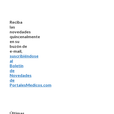
Reciba
las
novedades
quincenalmente
en su
buzón de
e-mail,
suscribiéndose
al
Boletín
de
Novedades
de
PortalesMedicos.com
Últimas