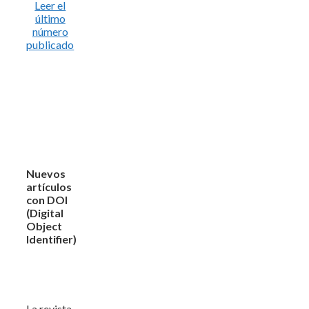
Leer el
último
número
publicado
Nuevos
artículos
con DOI
(Digital
Object
Identifier)
La revista