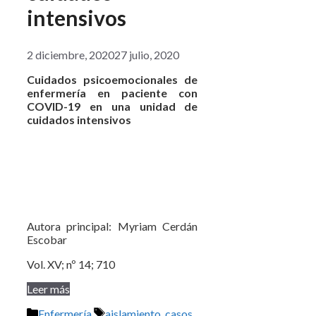
intensivos
2 diciembre, 2020
27 julio, 2020
Cuidados psicoemocionales de
enfermería en paciente con
COVID-19 en una unidad de
cuidados intensivos
Autora principal: Myriam Cerdán
Escobar
Vol. XV; nº 14; 710
Leer más
Categorías
Etiquetas
Enfermería
aislamiento
,
casos