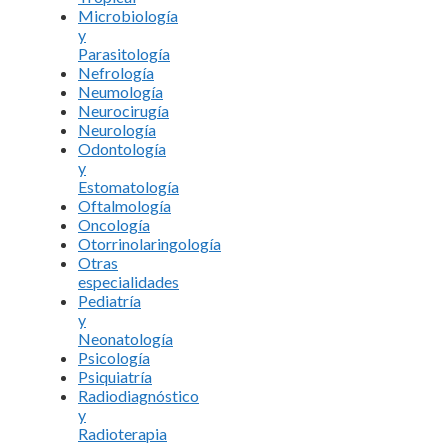
Microbiología
y
Parasitología
Nefrología
Neumología
Neurocirugía
Neurología
Odontología
y
Estomatología
Oftalmología
Oncología
Otorrinolaringología
Otras
especialidades
Pediatría
y
Neonatología
Psicología
Psiquiatría
Radiodiagnóstico
y
Radioterapia