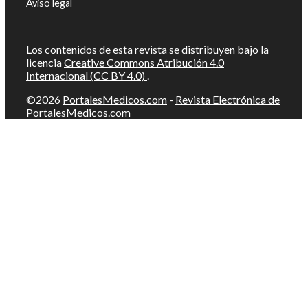
Aviso legal
Los contenidos de esta revista se distribuyen bajo la
licencia
Creative Commons Atribución 4.0
Internacional (CC BY 4.0)
.
©2026
PortalesMedicos.com
-
Revista Electrónica de
PortalesMedicos.com