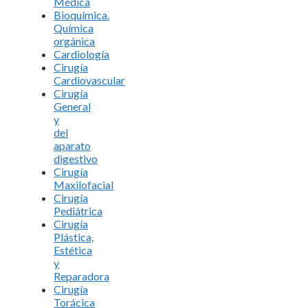
Médica
Bioquímica.
Química
orgánica
Cardiología
Cirugía
Cardiovascular
Cirugía
General
y
del
aparato
digestivo
Cirugía
Maxilofacial
Cirugía
Pediátrica
Cirugía
Plástica,
Estética
y
Reparadora
Cirugía
Torácica