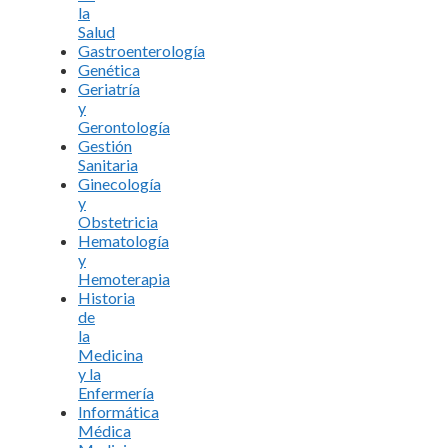
la
Salud
Gastroenterología
Genética
Geriatría
y
Gerontología
Gestión
Sanitaria
Ginecología
y
Obstetricia
Hematología
y
Hemoterapia
Historia
de
la
Medicina
y la
Enfermería
Informática
Médica