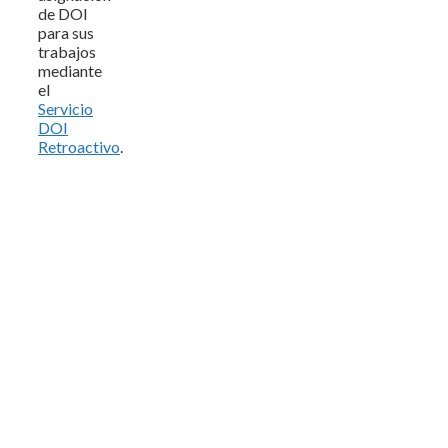
de DOI
para sus
trabajos
mediante
el
Servicio
DOI
Retroactivo
.