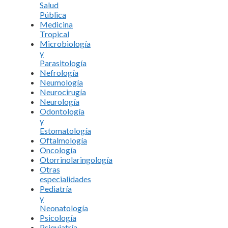
Salud
Pública
Medicina
Tropical
Microbiología
y
Parasitología
Nefrología
Neumología
Neurocirugía
Neurología
Odontología
y
Estomatología
Oftalmología
Oncología
Otorrinolaringología
Otras
especialidades
Pediatría
y
Neonatología
Psicología
Psiquiatría