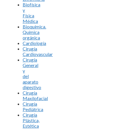
Biofísica
y
Física
Médica
Bioquímica.
Química
orgánica
Cardiología
Cirugía
Cardiovascular
Cirugía
General
y
del
aparato
digestivo
Cirugía
Maxilofacial
Cirugía
Pediátrica
Cirugía
Plástica,
Estética