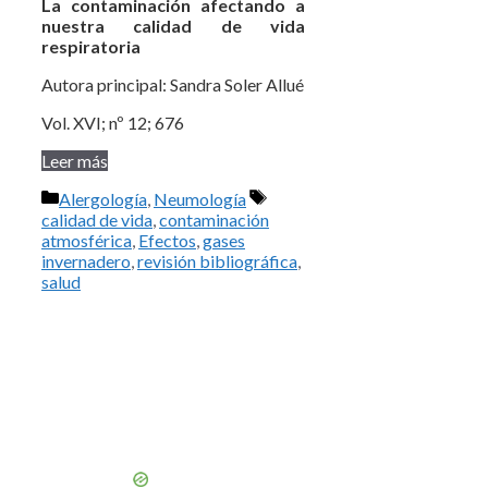
La contaminación afectando a
nuestra calidad de vida
respiratoria
Autora principal: Sandra Soler Allué
Vol. XVI; nº 12; 676
Leer más
Categorías
Etiquetas
Alergología
,
Neumología
calidad de vida
,
contaminación
atmosférica
,
Efectos
,
gases
invernadero
,
revisión bibliográfica
,
salud