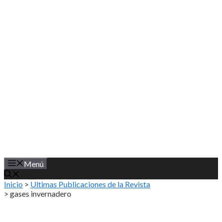
Saltar
al
contenido
Menú
Inicio
>
Ultimas Publicaciones de la Revista
>
gases invernadero