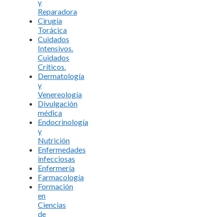
y
Reparadora
Cirugía
Torácica
Cuidados
Intensivos.
Cuidados
Críticos.
Dermatología
y
Venereología
Divulgación
médica
Endocrinología
y
Nutrición
Enfermedades
infecciosas
Enfermería
Farmacología
Formación
en
Ciencias
de