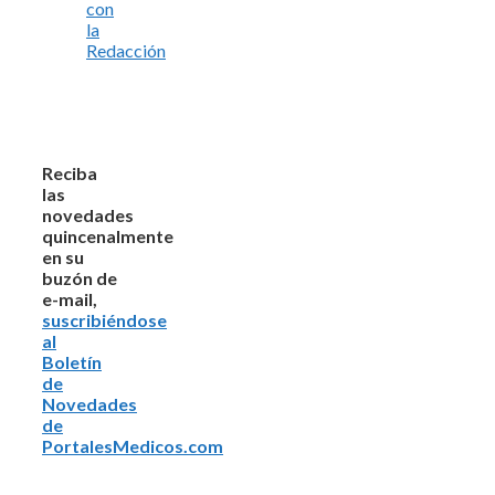
con
la
Redacción
Reciba
las
novedades
quincenalmente
en su
buzón de
e-mail,
suscribiéndose
al
Boletín
de
Novedades
de
PortalesMedicos.com