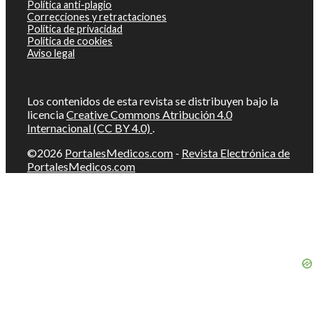
Política anti-plagio
Correcciones y retractaciones
Política de privacidad
Política de cookies
Aviso legal
Los contenidos de esta revista se distribuyen bajo la
licencia
Creative Commons Atribución 4.0
Internacional (CC BY 4.0)
.
©2026
PortalesMedicos.com
-
Revista Electrónica de
PortalesMedicos.com