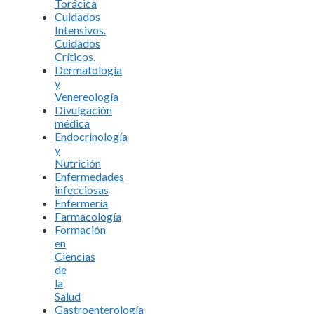
Torácica
Cuidados
Intensivos.
Cuidados
Críticos.
Dermatología
y
Venereología
Divulgación
médica
Endocrinología
y
Nutrición
Enfermedades
infecciosas
Enfermería
Farmacología
Formación
en
Ciencias
de
la
Salud
Gastroenterología