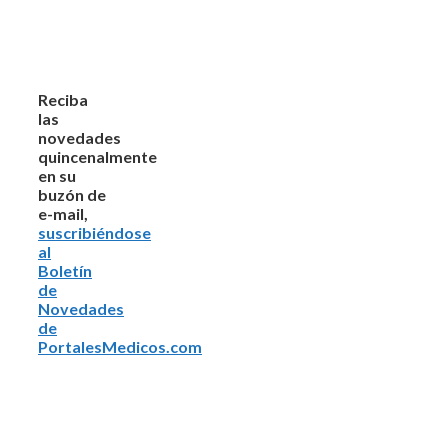
Reciba
las
novedades
quincenalmente
en su
buzón de
e-mail,
suscribiéndose
al
Boletín
de
Novedades
de
PortalesMedicos.com