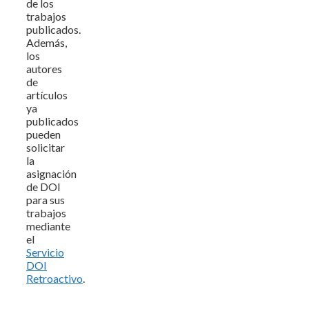
de los
trabajos
publicados.
Además,
los
autores
de
artículos
ya
publicados
pueden
solicitar
la
asignación
de DOI
para sus
trabajos
mediante
el
Servicio
DOI
Retroactivo
.