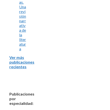
as.
Una
revi
sión
narr
ativ
a de
la
liter
atur
a
Ver más
publicaciones
recientes
Publicaciones
por
especialidad: