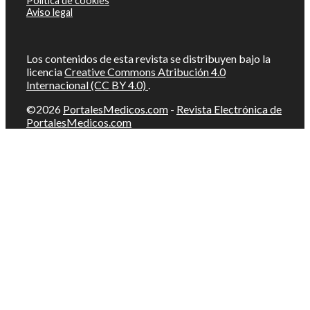
Política de cookies
Aviso legal
Los contenidos de esta revista se distribuyen bajo la
licencia
Creative Commons Atribución 4.0
Internacional (CC BY 4.0)
.
©2026
PortalesMedicos.com
-
Revista Electrónica de
PortalesMedicos.com