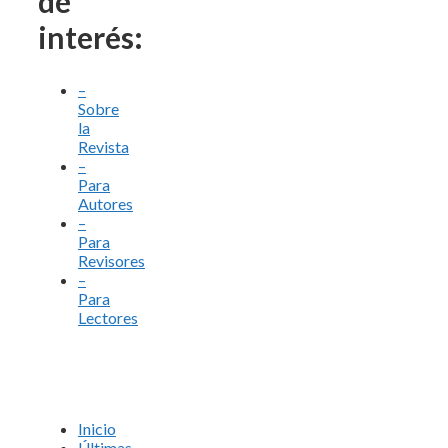
de
interés:
–
Sobre
la
Revista
–
Para
Autores
–
Para
Revisores
–
Para
Lectores
Inicio
Últimas