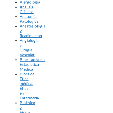
Alergología
Análisis
Clínicos
Anatomía
Patológica
Anestesiología
y
Reanimación
Angiología
y
Cirugía
Vascular
Bioestadística.
Estadística
Médica
Bioética.
Ética
médica.
Ética
en
Enfermería
Biofísica
y
Física