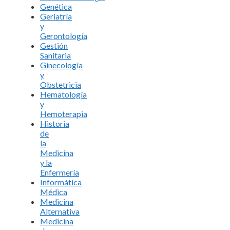
Genética
Geriatría
y
Gerontología
Gestión
Sanitaria
Ginecología
y
Obstetricia
Hematología
y
Hemoterapia
Historia
de
la
Medicina
y la
Enfermería
Informática
Médica
Medicina
Alternativa
Medicina