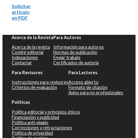
Solicitar
artículo
en PDF
Acerca de la Revista
Para Autores
Acerca de la revista
Información para autores
Comité editorial
Normas de publicación
Indexaciones
Enviar trabajo
Contactar
Certificados de autoría
Para Revisores
Para Lectores
Instrucciones para revisores
Acceso abierto
Criterios de evaluación
Formato de citación
Aviso para no profesionales
Políticas
Política editorial y principios éticos
Financiación y publicidad
Política anti-plagio
Correcciones y retractaciones
Política de privacidad