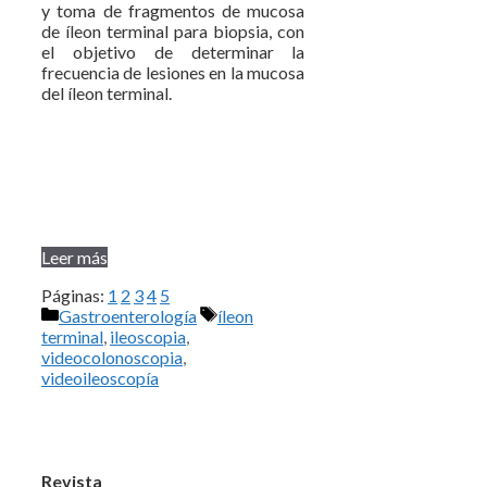
y toma de fragmentos de mucosa
de íleon terminal para biopsia, con
el objetivo de determinar la
frecuencia de lesiones en la mucosa
del íleon terminal.
Leer más
Páginas:
1
2
3
4
5
Categorías
Etiquetas
Gastroenterología
íleon
terminal
,
ileoscopia
,
videocolonoscopia
,
videoileoscopía
Revista