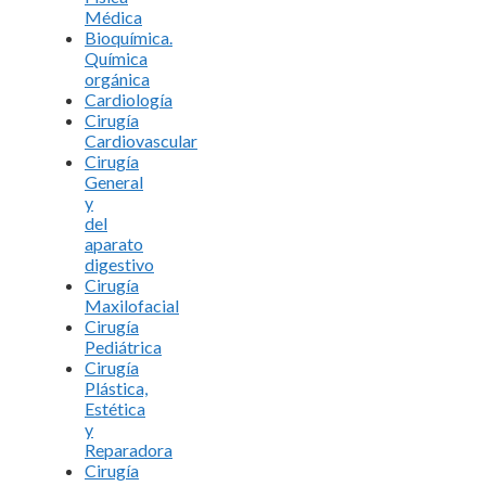
Médica
Bioquímica.
Química
orgánica
Cardiología
Cirugía
Cardiovascular
Cirugía
General
y
del
aparato
digestivo
Cirugía
Maxilofacial
Cirugía
Pediátrica
Cirugía
Plástica,
Estética
y
Reparadora
Cirugía