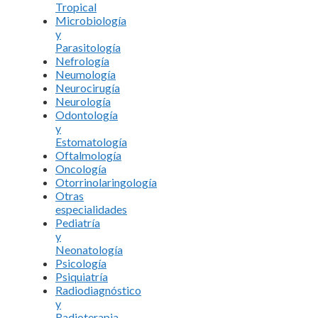
Tropical
Microbiología
y
Parasitología
Nefrología
Neumología
Neurocirugía
Neurología
Odontología
y
Estomatología
Oftalmología
Oncología
Otorrinolaringología
Otras
especialidades
Pediatría
y
Neonatología
Psicología
Psiquiatría
Radiodiagnóstico
y
Radioterapia