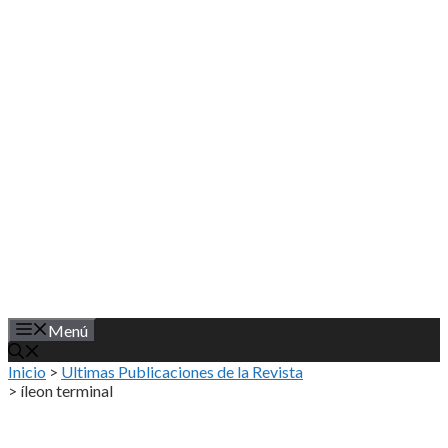
Saltar
al
contenido
Menú
Inicio
>
Ultimas Publicaciones de la Revista
>
íleon terminal