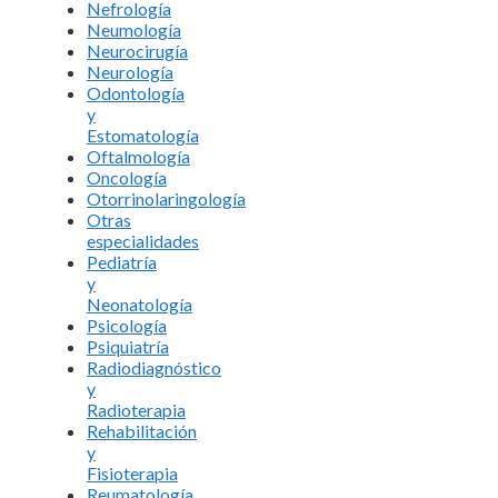
Nefrología
Neumología
Neurocirugía
Neurología
Odontología
y
Estomatología
Oftalmología
Oncología
Otorrinolaringología
Otras
especialidades
Pediatría
y
Neonatología
Psicología
Psiquiatría
Radiodiagnóstico
y
Radioterapia
Rehabilitación
y
Fisioterapia
Reumatología