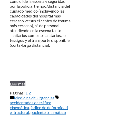
control de la escena y seguridad
por la policía, tiempo/distancia del
cuidado médico (incluyendo las
capacidades del hospital más
cercano versus el centro de trauma
más cercano), nº de personal
atendiendo en la escena tanto
sanitarios como no sanitarios, los
testigos y el transporte disponible
(corta-larga distancia).
Leer más
Páginas:
1
2
Categorías
Etiquetas
Medicina de Urgencias
accidentados de tráfico
,
cinemática
,
índice de deformidad
estructural
,
paciente traumático