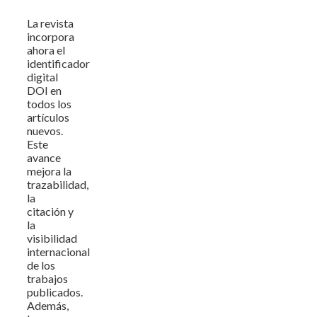
La revista
incorpora
ahora el
identificador
digital
DOI en
todos los
artículos
nuevos.
Este
avance
mejora la
trazabilidad,
la
citación y
la
visibilidad
internacional
de los
trabajos
publicados.
Además,