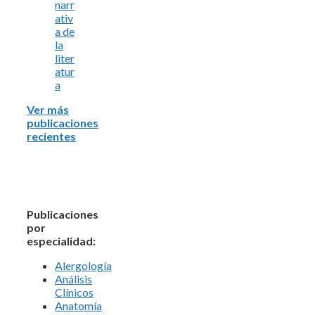
narr
ativ
a de
la
liter
atur
a
Ver más
publicaciones
recientes
Publicaciones
por
especialidad:
Alergología
Análisis
Clínicos
Anatomía