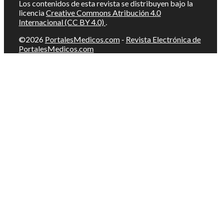
Los contenidos de esta revista se distribuyen bajo la
licencia
Creative Commons Atribución 4.0
Internacional (CC BY 4.0)
.
©2026
PortalesMedicos.com
-
Revista Electrónica de
PortalesMedicos.com