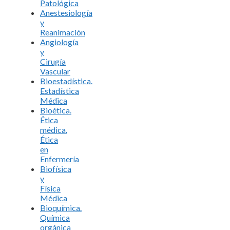
Patológica
Anestesiología
y
Reanimación
Angiología
y
Cirugía
Vascular
Bioestadística.
Estadística
Médica
Bioética.
Ética
médica.
Ética
en
Enfermería
Biofísica
y
Física
Médica
Bioquímica.
Química
orgánica