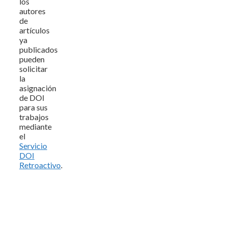
los
autores
de
artículos
ya
publicados
pueden
solicitar
la
asignación
de DOI
para sus
trabajos
mediante
el
Servicio
DOI
Retroactivo
.