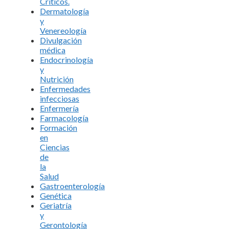
Críticos.
Dermatología
y
Venereología
Divulgación
médica
Endocrinología
y
Nutrición
Enfermedades
infecciosas
Enfermería
Farmacología
Formación
en
Ciencias
de
la
Salud
Gastroenterología
Genética
Geriatría
y
Gerontología