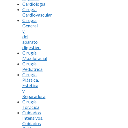
Cardiología
Cirugía
Cardiovascular
Cirugía
General
y
del
aparato
digestivo
Cirugía
Maxilofacial
Cirugía
Pediátrica
Cirugía
Plástica,
Estética
y
Reparadora
Cirugía
Torácica
Cuidados
Intensivos.
Cuidados