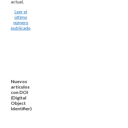
actual.
Leer el
último
número
publicado
Nuevos
artículos
con DOI
(Digital
Object
Identifier)