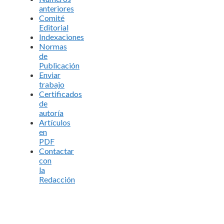
anteriores
Comité
Editorial
Indexaciones
Normas
de
Publicación
Enviar
trabajo
Certificados
de
autoría
Artículos
en
PDF
Contactar
con
la
Redacción