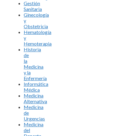
Gestión
Sanitaria
Ginecología
y
Obstetricia
Hematología
y
Hemoterapia
Historia
de
la
Medicina
y la
Enfermería
Informática
Médica
Medicina
Alternativa
Medicina
de
Urgencias
Medicina
del
Deporte