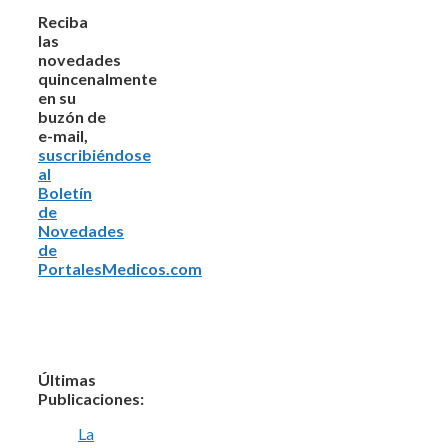
Reciba
las
novedades
quincenalmente
en su
buzón de
e-mail,
suscribiéndose
al
Boletín
de
Novedades
de
PortalesMedicos.com
Últimas
Publicaciones:
La