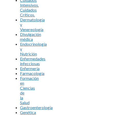
Cuidados
Intensivos.
Cuidados
Críticos.
Dermatología
y
Venereología
Divulgación
médica
Endocrinología
y
Nutrición
Enfermedades
infecciosas
Enfermería
Farmacología
Formación
en
Ciencias
de
la
Salud
Gastroenterología
Genética