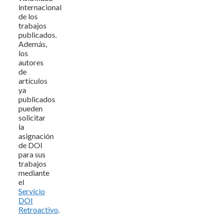
internacional
de los
trabajos
publicados.
Además,
los
autores
de
artículos
ya
publicados
pueden
solicitar
la
asignación
de DOI
para sus
trabajos
mediante
el
Servicio
DOI
Retroactivo
.