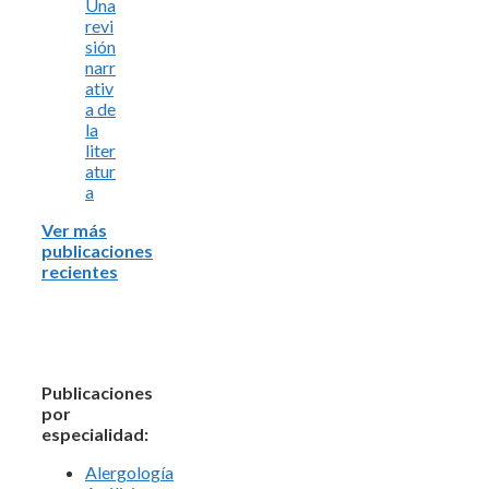
Una
revi
sión
narr
ativ
a de
la
liter
atur
a
Ver más
publicaciones
recientes
Publicaciones
por
especialidad:
Alergología