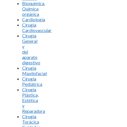
Bioquímica.
Química
orgánica
Cardiología
Cirugía
Cardiovascular
Cirugía
General
y
del
aparato
digestivo
Cirugía
Maxilofacial
Cirugía
Pediátrica
Cirugía
Plástica,
Estética
y
Reparadora
Cirugía
Torácica