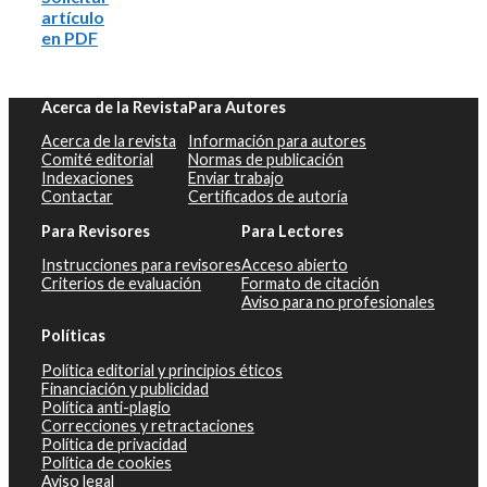
artículo
en PDF
Acerca de la Revista
Para Autores
Acerca de la revista
Información para autores
Comité editorial
Normas de publicación
Indexaciones
Enviar trabajo
Contactar
Certificados de autoría
Para Revisores
Para Lectores
Instrucciones para revisores
Acceso abierto
Criterios de evaluación
Formato de citación
Aviso para no profesionales
Políticas
Política editorial y principios éticos
Financiación y publicidad
Política anti-plagio
Correcciones y retractaciones
Política de privacidad
Política de cookies
Aviso legal