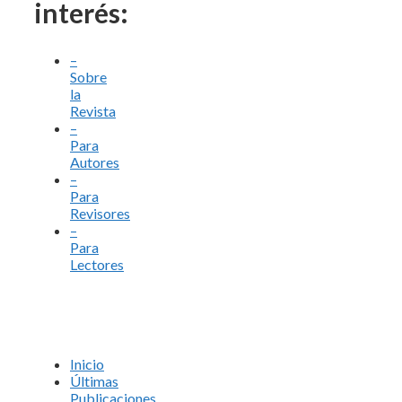
interés:
–
Sobre
la
Revista
–
Para
Autores
–
Para
Revisores
–
Para
Lectores
Inicio
Últimas
Publicaciones