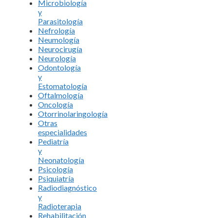
Microbiología
y
Parasitología
Nefrología
Neumología
Neurocirugía
Neurología
Odontología
y
Estomatología
Oftalmología
Oncología
Otorrinolaringología
Otras
especialidades
Pediatría
y
Neonatología
Psicología
Psiquiatría
Radiodiagnóstico
y
Radioterapia
Rehabilitación