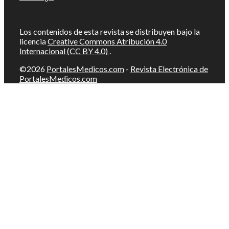
Los contenidos de esta revista se distribuyen bajo la
licencia
Creative Commons Atribución 4.0
Internacional (CC BY 4.0)
.
©2026
PortalesMedicos.com
-
Revista Electrónica de
PortalesMedicos.com