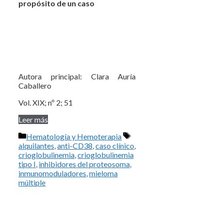
propósito de un caso
Autora principal: Clara Auría
Caballero
Vol. XIX; nº 2; 51
Leer más
Categorías
Etiquetas
Hematología y Hemoterapia
alquilantes
,
anti-CD38
,
caso clínico
,
crioglobulinemia
,
crioglobulinemia
tipo I
,
inhibidores del proteosoma
,
inmunomoduladores
,
mieloma
múltiple