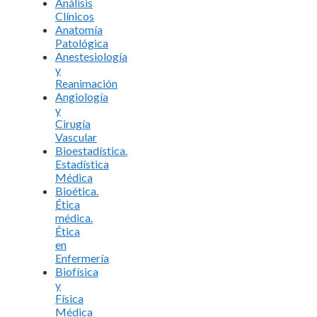
Análisis
Clínicos
Anatomía
Patológica
Anestesiología
y
Reanimación
Angiología
y
Cirugía
Vascular
Bioestadística.
Estadística
Médica
Bioética.
Ética
médica.
Ética
en
Enfermería
Biofísica
y
Física
Médica