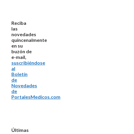
Reciba
las
novedades
quincenalmente
en su
buzón de
e-mail,
suscribiéndose
al
Boletín
de
Novedades
de
PortalesMedicos.com
Últimas