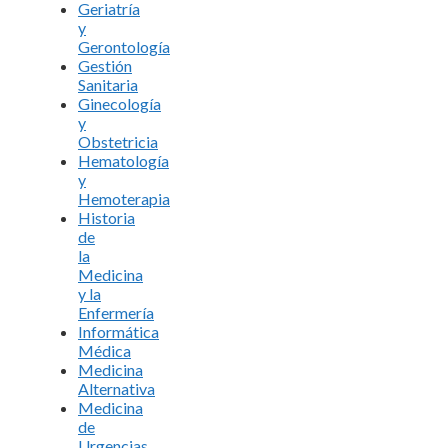
Geriatría
y
Gerontología
Gestión
Sanitaria
Ginecología
y
Obstetricia
Hematología
y
Hemoterapia
Historia
de
la
Medicina
y la
Enfermería
Informática
Médica
Medicina
Alternativa
Medicina
de
Urgencias