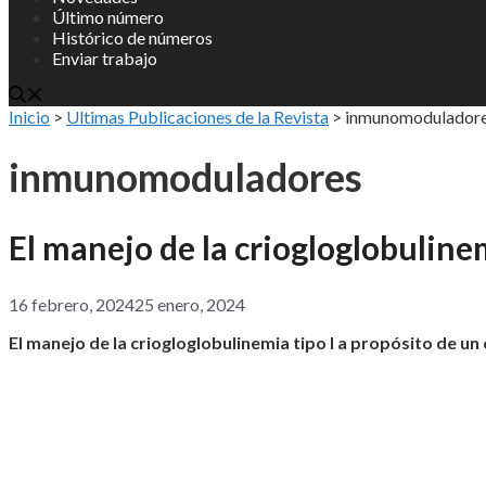
Último número
Histórico de números
Enviar trabajo
Inicio
>
Ultimas Publicaciones de la Revista
>
inmunomodulador
inmunomoduladores
El manejo de la criogloglobulinem
16 febrero, 2024
25 enero, 2024
El manejo de la criogloglobulinemia tipo I a propósito de un