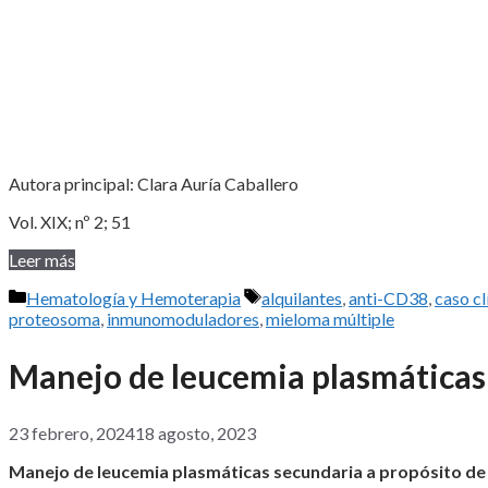
Autora principal: Clara Auría Caballero
Vol. XIX; nº 2; 51
Leer más
Categorías
Etiquetas
Hematología y Hemoterapia
alquilantes
,
anti-CD38
,
caso cl
proteosoma
,
inmunomoduladores
,
mieloma múltiple
Manejo de leucemia plasmáticas 
23 febrero, 2024
18 agosto, 2023
Manejo de leucemia plasmáticas secundaria a propósito de