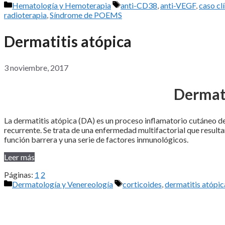
Categorías
Etiquetas
Hematología y Hemoterapia
anti-CD38
,
anti-VEGF
,
caso cl
radioterapia
,
Síndrome de POEMS
Dermatitis atópica
3 noviembre, 2017
Dermati
La dermatitis atópica (DA) es un proceso inflamatorio cutáneo de
recurrente. Se trata de una enfermedad multifactorial que resulta
función barrera y una serie de factores inmunológicos.
Leer más
Páginas:
1
2
Categorías
Etiquetas
Dermatología y Venereología
corticoides
,
dermatitis atópic