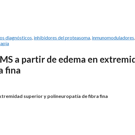
ios diagnósticos
,
inhibidores del proteasoma
,
inmunomoduladores
,
rapia
MS a partir de edema en extremi
a fina
remidad superior y polineuropatía de fibra fina