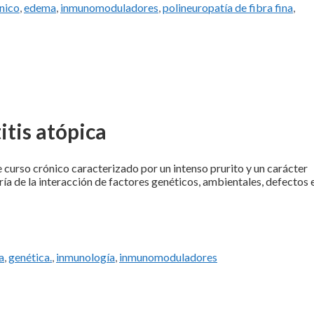
ínico
,
edema
,
inmunomoduladores
,
polineuropatía de fibra fina
,
tis atópica
 curso crónico caracterizado por un intenso prurito y un carácter
ría de la interacción de factores genéticos, ambientales, defectos e
a
,
genética.
,
inmunología
,
inmunomoduladores