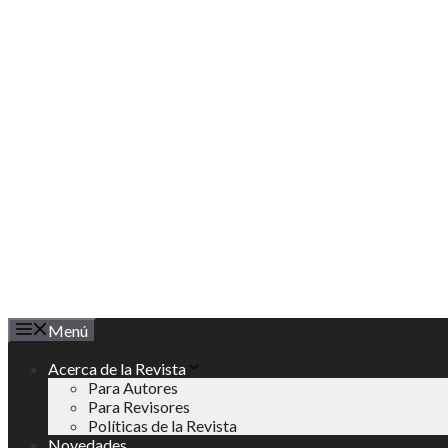
Saltar
al
contenido
Menú
Acerca de la Revista
Para Autores
Para Revisores
Políticas de la Revista
Novedades