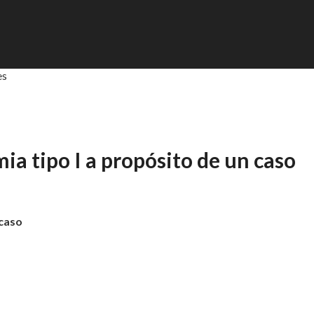
es
ia tipo I a propósito de un caso
 caso