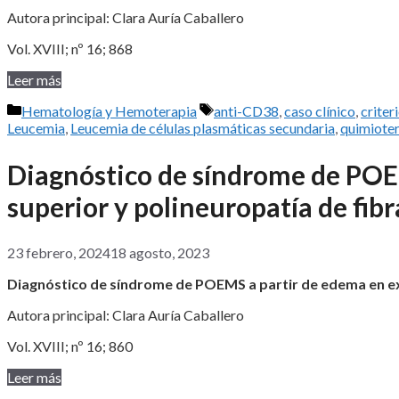
Autora principal: Clara Auría Caballero
Vol. XVIII; nº 16; 868
Leer más
Categorías
Etiquetas
Hematología y Hemoterapia
anti-CD38
,
caso clínico
,
criter
Leucemia
,
Leucemia de células plasmáticas secundaria
,
quimiote
Diagnóstico de síndrome de POE
superior y polineuropatía de fibr
23 febrero, 2024
18 agosto, 2023
Diagnóstico de síndrome de POEMS a partir de edema en ext
Autora principal: Clara Auría Caballero
Vol. XVIII; nº 16; 860
Leer más