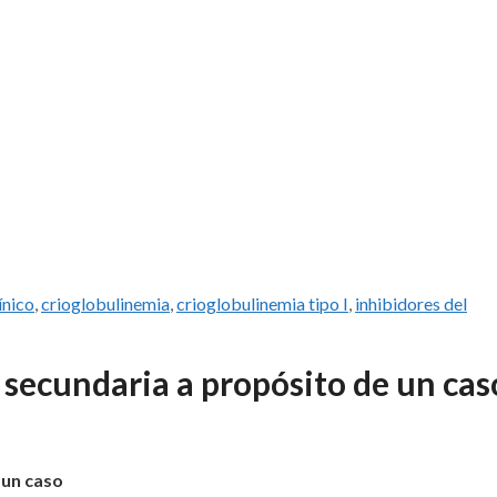
ínico
,
crioglobulinemia
,
crioglobulinemia tipo I
,
inhibidores del
secundaria a propósito de un cas
 un caso