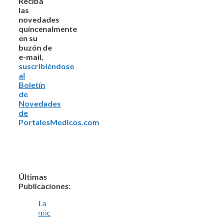
Reciba
las
novedades
quincenalmente
en su
buzón de
e-mail,
suscribiéndose
al
Boletín
de
Novedades
de
PortalesMedicos.com
Últimas
Publicaciones:
La
mic