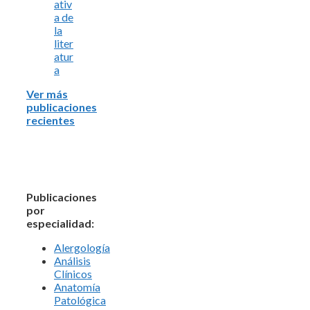
ativ
a de
la
liter
atur
a
Ver más
publicaciones
recientes
Publicaciones
por
especialidad:
Alergología
Análisis
Clínicos
Anatomía
Patológica