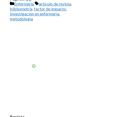
Categorías
Etiquetas
Enfermería
artículo de revista
,
bibliometría
,
factor de impacto
,
Investigación en enfermería
,
metodología
Revista