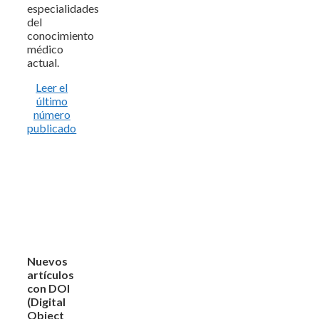
especialidades
del
conocimiento
médico
actual.
Leer el
último
número
publicado
Nuevos
artículos
con DOI
(Digital
Object