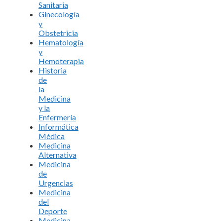
Sanitaria
Ginecología
y
Obstetricia
Hematología
y
Hemoterapia
Historia
de
la
Medicina
y la
Enfermería
Informática
Médica
Medicina
Alternativa
Medicina
de
Urgencias
Medicina
del
Deporte
Medicina