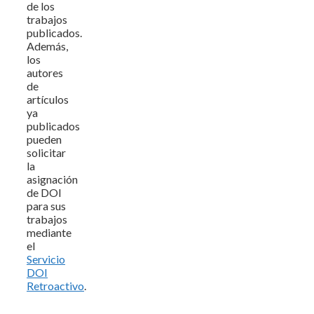
de los
trabajos
publicados.
Además,
los
autores
de
artículos
ya
publicados
pueden
solicitar
la
asignación
de DOI
para sus
trabajos
mediante
el
Servicio
DOI
Retroactivo
.