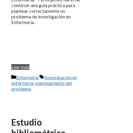
construir una guía práctica para
plantear correctamente un
problema de investigación en
Enfermería.
Leer más
Categorías
Etiquetas
Enfermería
Investigación en
enfermería
,
planteamiento del
problema
Estudio
bibliométrico