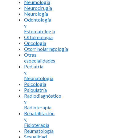
Neumología
Neurocirugía
Neurología
Odontología
y
Estomatología
Oftalmología
Oncología
Otorrinolaringología
Otras
especialidades
Pediatría
y
Neonatología
Psicología
Psiquiatría
Radiodiagnóstico
y
Radioterapia
Rehabilitación
y
Fisioterapia
Reumatología
Sexualidad