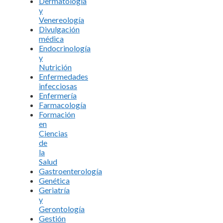
Dermatología
y
Venereología
Divulgación
médica
Endocrinología
y
Nutrición
Enfermedades
infecciosas
Enfermería
Farmacología
Formación
en
Ciencias
de
la
Salud
Gastroenterología
Genética
Geriatría
y
Gerontología
Gestión