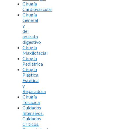
Cirugía
Cardiovascular
Cirugía
General
y
del
aparato
digestivo
Cirugía
Maxilofacial
Cirugía
Pediátrica
Cirugía
Plástica,
Estética
y
Reparadora
Cirugía
Torácica
Cuidados
Intensivos.
Cuidados
Críticos.