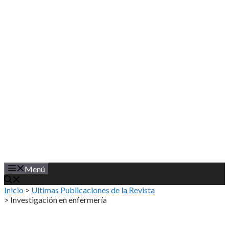
Saltar
al
contenido
Menú
Inicio
>
Ultimas Publicaciones de la Revista
>
Investigación en enfermería