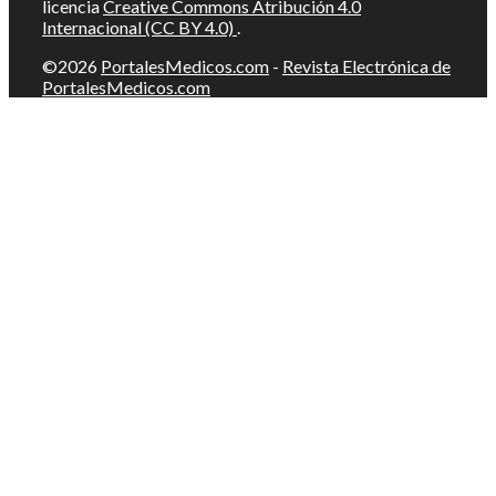
licencia
Creative Commons Atribución 4.0
Internacional (CC BY 4.0)
.
©2026
PortalesMedicos.com
-
Revista Electrónica de
PortalesMedicos.com