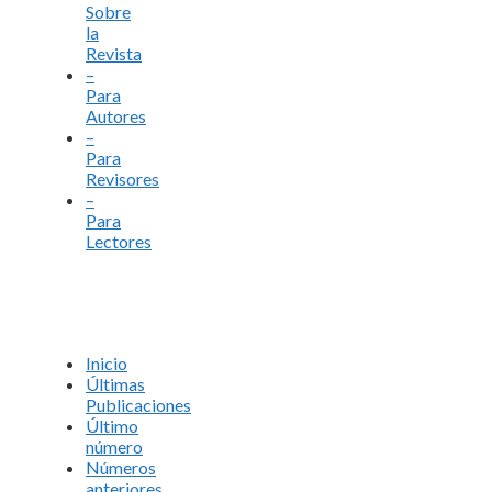
Sobre
la
Revista
–
Para
Autores
–
Para
Revisores
–
Para
Lectores
Inicio
Últimas
Publicaciones
Último
número
Números
anteriores