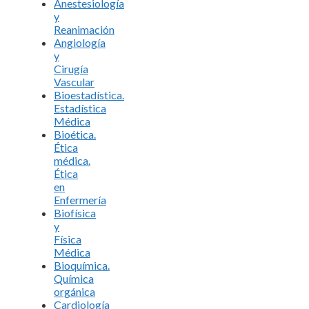
Anestesiología
y
Reanimación
Angiología
y
Cirugía
Vascular
Bioestadística.
Estadística
Médica
Bioética.
Ética
médica.
Ética
en
Enfermería
Biofísica
y
Física
Médica
Bioquímica.
Química
orgánica
Cardiología