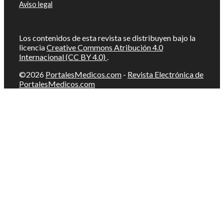
Aviso legal
Los contenidos de esta revista se distribuyen bajo la
licencia
Creative Commons Atribución 4.0
Internacional (CC BY 4.0)
.
©2026
PortalesMedicos.com
-
Revista Electrónica de
PortalesMedicos.com