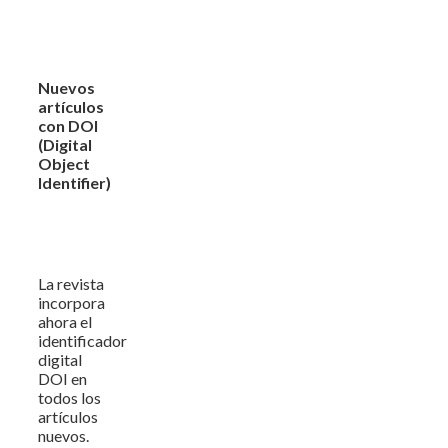
Nuevos
artículos
con DOI
(Digital
Object
Identifier)
La revista
incorpora
ahora el
identificador
digital
DOI en
todos los
artículos
nuevos.