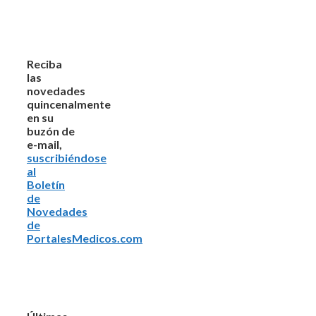
Reciba
las
novedades
quincenalmente
en su
buzón de
e-mail,
suscribiéndose
al
Boletín
de
Novedades
de
PortalesMedicos.com