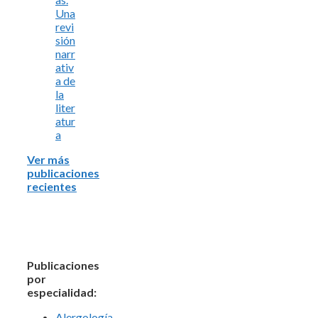
Una
revi
sión
narr
ativ
a de
la
liter
atur
a
Ver más
publicaciones
recientes
Publicaciones
por
especialidad:
Alergología