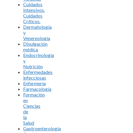
Cuidados
Intensivos.
Cuidados
Críticos.
Dermatología
y
Venereología
Divulgación
médica
Endocrinología
y
Nutrición
Enfermedades
infecciosas
Enfermería
Farmacología
Formación
en
Ciencias
de
la
Salud
Gastroenterología