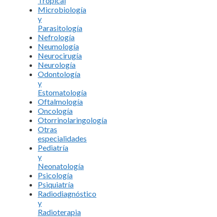
Tropical
Microbiología
y
Parasitología
Nefrología
Neumología
Neurocirugía
Neurología
Odontología
y
Estomatología
Oftalmología
Oncología
Otorrinolaringología
Otras
especialidades
Pediatría
y
Neonatología
Psicología
Psiquiatría
Radiodiagnóstico
y
Radioterapia