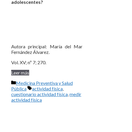
adolescentes?
Autora principal: María del Mar
Fernández Álvarez.
Vol. XV; nº 7; 270.
Leer más
Categorías
Medicina Preventiva y Salud
Etiquetas
Pública
actividad física
,
cuestionario actividad física
,
medir
actividad física