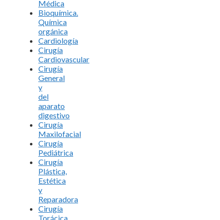
Médica
Bioquímica.
Química
orgánica
Cardiología
Cirugía
Cardiovascular
Cirugía
General
y
del
aparato
digestivo
Cirugía
Maxilofacial
Cirugía
Pediátrica
Cirugía
Plástica,
Estética
y
Reparadora
Cirugía
Torácica