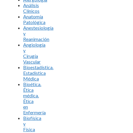
Análisis
Clínicos
Anatomía
Patológica
Anestesiología
y
Reanimación
Angiología
y
Cirugía
Vascular
Bioestadística.
Estadística
Médica
Bioética.
Ética
médica.
Ética
en
Enfermería
Biofísica
y
Física