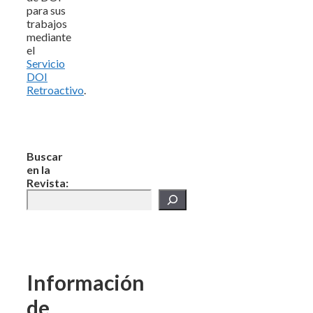
para sus
trabajos
mediante
el
Servicio
DOI
Retroactivo
.
Buscar
en la
Revista:
Información
de