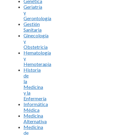
Genética
Geriatría
y
Gerontología
Gestión
Sanitaria
Ginecología
y
Obstetricia
Hematología
y
Hemoterapia
Historia
de
la
Medicina
y la
Enfermería
Informática
Médica
Medicina
Alternativa
Medicina
de