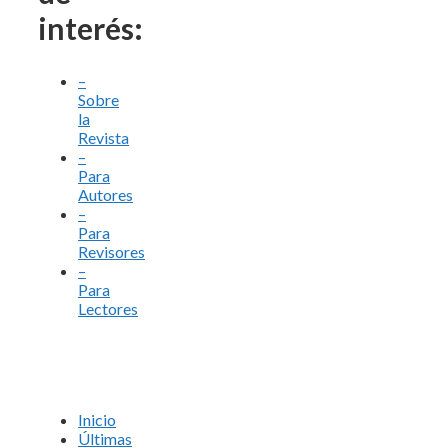
interés:
–
Sobre
la
Revista
–
Para
Autores
–
Para
Revisores
–
Para
Lectores
Inicio
Últimas