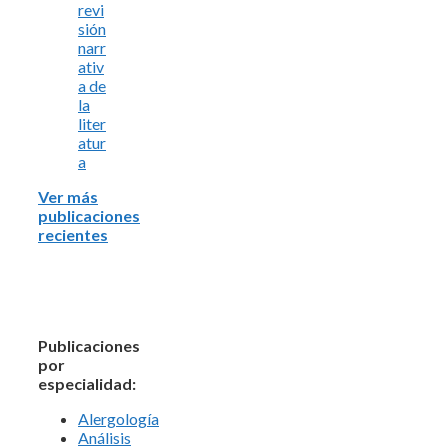
revi
sión
narr
ativ
a de
la
liter
atur
a
Ver más
publicaciones
recientes
Publicaciones
por
especialidad:
Alergología
Análisis