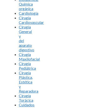
Química
orgánica
Cardiología
Cirugía
Cardiovascular
Cirugía
General
y
del
aparato
digestivo
Cirugía
Maxilofacial
Cirugía
Pediátrica
Cirugía
Plástica,
Estética
y
Reparadora
Cirugía
Torácica
Cuidados