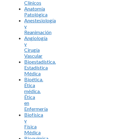
Clínicos
Anatomía
Patológica
Anestesiología
y
Reanimación
Angiología
y
Cirugía
Vascular
Bioestadística.
Estadística
Médica
Bioética.
Ética
médica.
Ética
en
Enfermería
Biofísica
y
Física
Médica
Bioquímica.