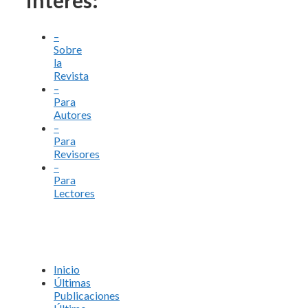
–
Sobre
la
Revista
–
Para
Autores
–
Para
Revisores
–
Para
Lectores
Inicio
Últimas
Publicaciones