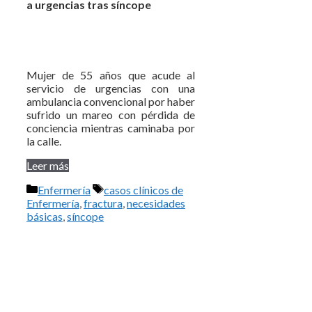
a urgencias tras síncope
Mujer de 55 años que acude al
servicio de urgencias con una
ambulancia convencional por haber
sufrido un mareo con pérdida de
conciencia mientras caminaba por
la calle.
Leer más
Categorías
Etiquetas
Enfermería
casos clínicos de
Enfermería
,
fractura
,
necesidades
básicas
,
síncope