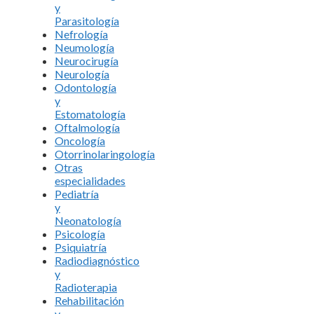
y
Parasitología
Nefrología
Neumología
Neurocirugía
Neurología
Odontología
y
Estomatología
Oftalmología
Oncología
Otorrinolaringología
Otras
especialidades
Pediatría
y
Neonatología
Psicología
Psiquiatría
Radiodiagnóstico
y
Radioterapia
Rehabilitación
y