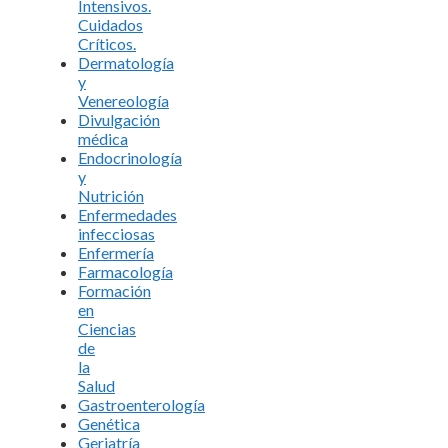
Intensivos.
Cuidados
Críticos.
Dermatología
y
Venereología
Divulgación
médica
Endocrinología
y
Nutrición
Enfermedades
infecciosas
Enfermería
Farmacología
Formación
en
Ciencias
de
la
Salud
Gastroenterología
Genética
Geriatría