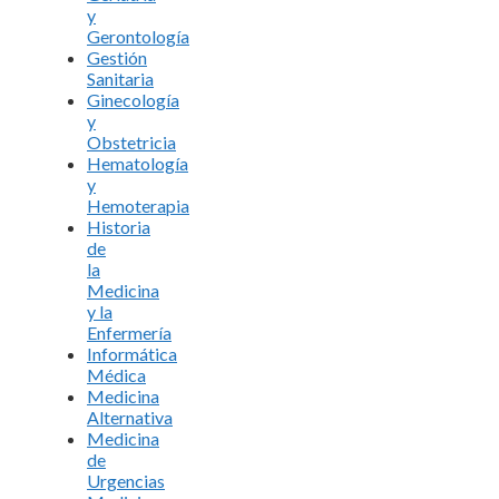
y
Gerontología
Gestión
Sanitaria
Ginecología
y
Obstetricia
Hematología
y
Hemoterapia
Historia
de
la
Medicina
y la
Enfermería
Informática
Médica
Medicina
Alternativa
Medicina
de
Urgencias