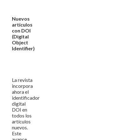
Nuevos
artículos
con DOI
(Digital
Object
Identifier)
La revista
incorpora
ahora el
identificador
digital
DOI en
todos los
artículos
nuevos.
Este
avance