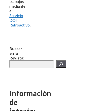
trabajos
mediante
el
Servicio
DOI
Retroactivo
.
Buscar
en la
Revista:
Información
de
interés: