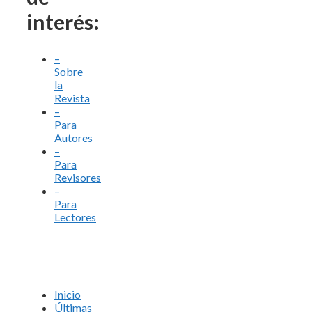
interés:
–
Sobre
la
Revista
–
Para
Autores
–
Para
Revisores
–
Para
Lectores
Inicio
Últimas