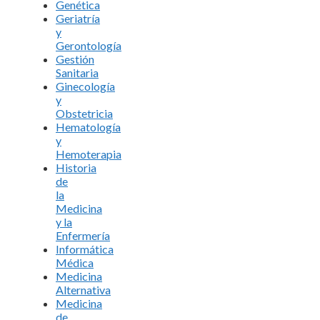
Genética
Geriatría
y
Gerontología
Gestión
Sanitaria
Ginecología
y
Obstetricia
Hematología
y
Hemoterapia
Historia
de
la
Medicina
y la
Enfermería
Informática
Médica
Medicina
Alternativa
Medicina
de