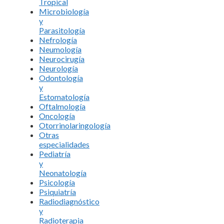
Tropical
Microbiología
y
Parasitología
Nefrología
Neumología
Neurocirugía
Neurología
Odontología
y
Estomatología
Oftalmología
Oncología
Otorrinolaringología
Otras
especialidades
Pediatría
y
Neonatología
Psicología
Psiquiatría
Radiodiagnóstico
y
Radioterapia