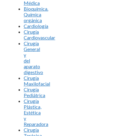
Médica
Bioquímica.
Química
orgánica
Cardiología
Cirugía
Cardiovascular
Cirugía
General
y
del
aparato
digestivo
Cirugía
Maxilofacial
Cirugía
Pediátrica
Cirugía
Plástica,
Estética
y
Reparadora
Cirugía
Torácica