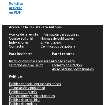
Solicitar
artículo
en PDF
Acerca de la Revista
Para Autores
Acerca de la revista
Información para autores
Comité editorial
Normas de publicación
Indexaciones
Enviar trabajo
Contactar
Certificados de autoría
Para Revisores
Para Lectores
Instrucciones para revisores
Acceso abierto
Criterios de evaluación
Formato de citación
Aviso para no profesionales
Políticas
Política editorial y principios éticos
Financiación y publicidad
Política anti-plagio
Correcciones y retractaciones
Política de privacidad
Política de cookies