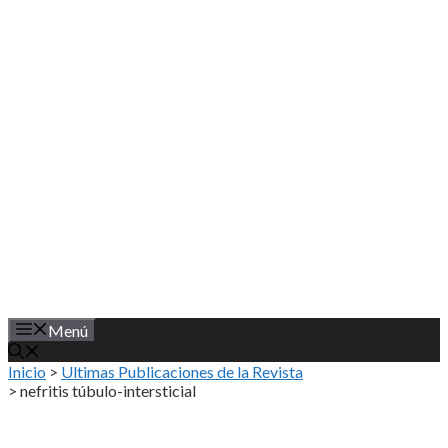
Saltar
al
contenido
Menú
Inicio
>
Ultimas Publicaciones de la Revista
>
nefritis túbulo-intersticial