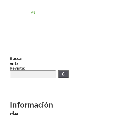
Buscar
en la
Revista:
Información
de