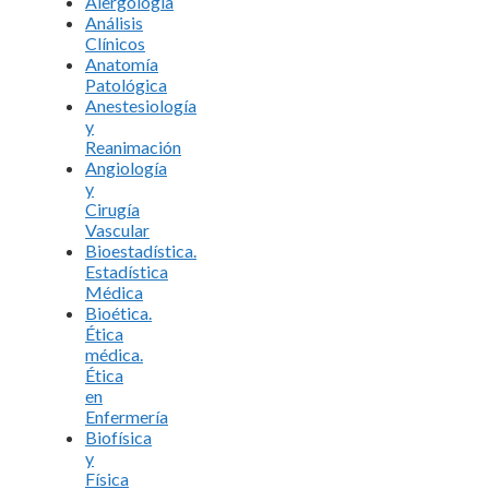
Alergología
Análisis
Clínicos
Anatomía
Patológica
Anestesiología
y
Reanimación
Angiología
y
Cirugía
Vascular
Bioestadística.
Estadística
Médica
Bioética.
Ética
médica.
Ética
en
Enfermería
Biofísica
y
Física