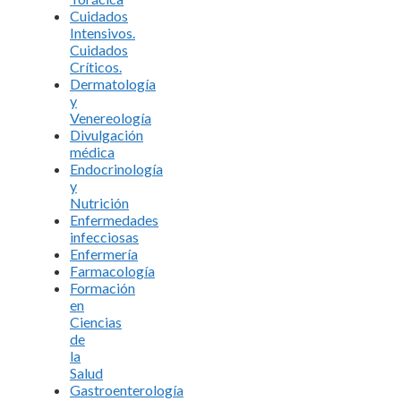
Cuidados
Intensivos.
Cuidados
Críticos.
Dermatología
y
Venereología
Divulgación
médica
Endocrinología
y
Nutrición
Enfermedades
infecciosas
Enfermería
Farmacología
Formación
en
Ciencias
de
la
Salud
Gastroenterología