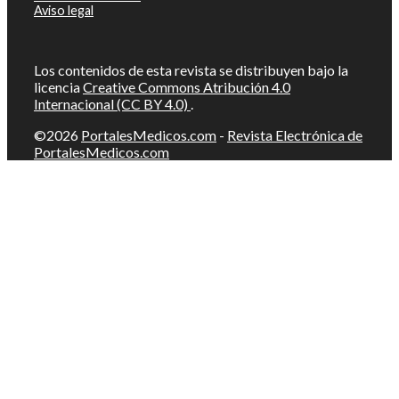
Aviso legal
Los contenidos de esta revista se distribuyen bajo la
licencia
Creative Commons Atribución 4.0
Internacional (CC BY 4.0)
.
©2026
PortalesMedicos.com
-
Revista Electrónica de
PortalesMedicos.com