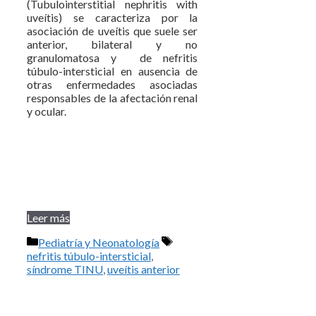
(Tubulointerstitial nephritis with
uveítis) se caracteriza por la
asociación de uveítis que suele ser
anterior, bilateral y no
granulomatosa y de nefritis
túbulo-intersticial en ausencia de
otras enfermedades asociadas
responsables de la afectación renal
y ocular.
Leer más
Categorías
Etiquetas
Pediatría y Neonatología
nefritis túbulo-intersticial
,
síndrome TINU
,
uveítis anterior