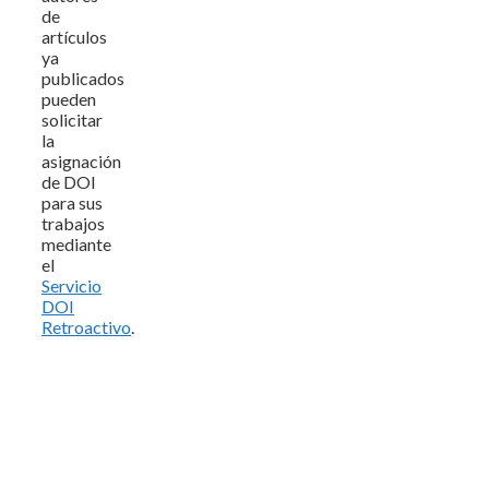
de
artículos
ya
publicados
pueden
solicitar
la
asignación
de DOI
para sus
trabajos
mediante
el
Servicio
DOI
Retroactivo
.