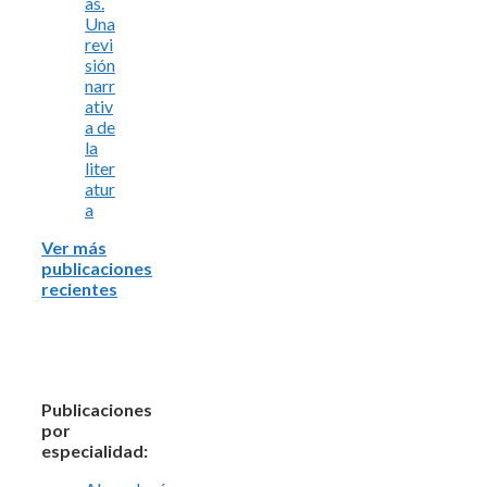
as.
Una
revi
sión
narr
ativ
a de
la
liter
atur
a
Ver más
publicaciones
recientes
Publicaciones
por
especialidad: