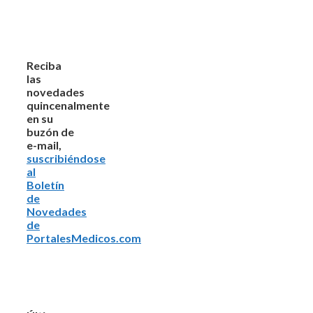
Reciba
las
novedades
quincenalmente
en su
buzón de
e-mail,
suscribiéndose
al
Boletín
de
Novedades
de
PortalesMedicos.com