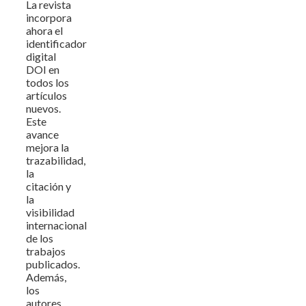
La revista
incorpora
ahora el
identificador
digital
DOI en
todos los
artículos
nuevos.
Este
avance
mejora la
trazabilidad,
la
citación y
la
visibilidad
internacional
de los
trabajos
publicados.
Además,
los
autores