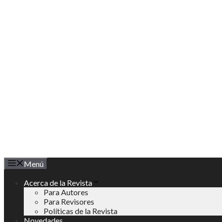
Saltar
al
contenido
Menú
Acerca de la Revista
Para Autores
Para Revisores
Políticas de la Revista
Novedades