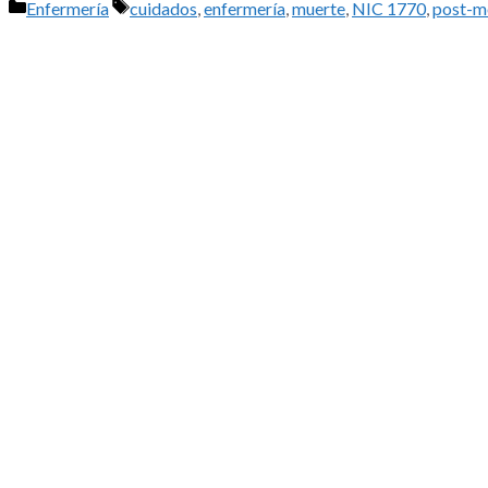
Categorías
Etiquetas
Enfermería
cuidados
,
enfermería
,
muerte
,
NIC 1770
,
post-m