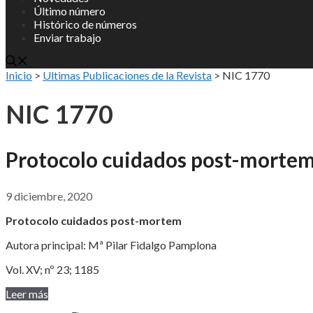
Último número
Histórico de números
Enviar trabajo
Inicio
>
Ultimas Publicaciones de la Revista
>
NIC 1770
NIC 1770
Protocolo cuidados post-morte
9 diciembre, 2020
Protocolo cuidados post-mortem
Autora principal: Mª Pilar Fidalgo Pamplona
Vol. XV; nº 23; 1185
Leer más